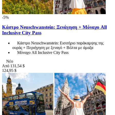
-5%
Κάστρο Neuschwanstein: Ξενάγηση + Μόναχο All
Inclusive City Pass
Κάστρο Neuschwanstein: Εισιτήριο παράκαμψης της
ουράς + Περιήγηση με ξεναγό + Βόλτα με άμαξα
Μόναχο All Inclusive City Pass
Νέο
Από
131,54 $
124,95 $