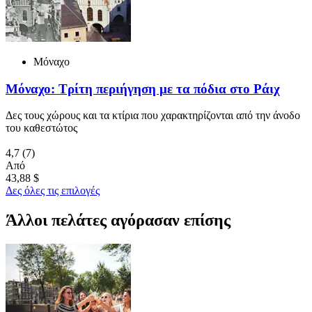
Μόναχο
Μόναχο: Τρίτη περιήγηση με τα πόδια στο Ράιχ
Δες τους χώρους και τα κτίρια που χαρακτηρίζονται από την άνοδο
του καθεστώτος
4,7
(7)
Από
43,88 $
Δες όλες τις επιλογές
Άλλοι πελάτες αγόρασαν επίσης