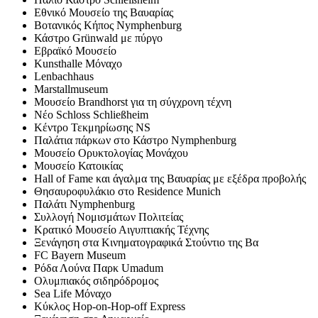
Εθνικό Μουσείο της Βαυαρίας
Βοτανικός Κήπος Nymphenburg
Κάστρο Grünwald με πύργο
Εβραϊκό Μουσείο
Kunsthalle Μόναχο
Lenbachhaus
Marstallmuseum
Μουσείο Brandhorst για τη σύγχρονη τέχνη
Nέο Schloss Schließheim
Κέντρο Τεκμηρίωσης NS
Παλάτια πάρκων στο Κάστρο Nymphenburg
Μουσείο Ορυκτολογίας Μονάχου
Μουσείο Κατοικίας
Hall of Fame και άγαλμα της Βαυαρίας με εξέδρα προβολής
Θησαυροφυλάκιο στο Residence Munich
Παλάτι Nymphenburg
Συλλογή Νομισμάτων Πολιτείας
Κρατικό Μουσείο Αιγυπτιακής Τέχνης
Ξενάγηση στα Κινηματογραφικά Στούντιο της Βα
FC Bayern Museum
Ρόδα Λούνα Παρκ Umadum
Ολυμπιακός σιδηρόδρομος
Sea Life Μόναχο
Κύκλος Hop-on-Hop-off Express