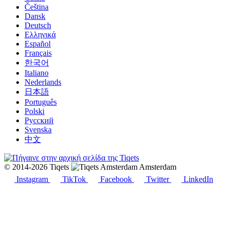
Čeština
Dansk
Deutsch
Ελληνικά
Español
Français
한국어
Italiano
Nederlands
日本語
Português
Polski
Русский
Svenska
中文
© 2014-2026 Tiqets
Amsterdam
Instagram
TikTok
Facebook
Twitter
LinkedIn