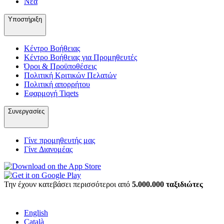
Νέα
Υποστήριξη
Κέντρο Βοήθειας
Κέντρο Βοήθειας για Προμηθευτές
Όροι & Προϋποθέσεις
Πολιτική Κριτικών Πελατών
Πολιτική απορρήτου
Εφαρμογή Tiqets
Συνεργασίες
Γίνε προμηθευτής μας
Γίνε Διανομέας
Την έχουν κατεβάσει περισσότεροι από
5.000.000 ταξιδιώτες
English
Català