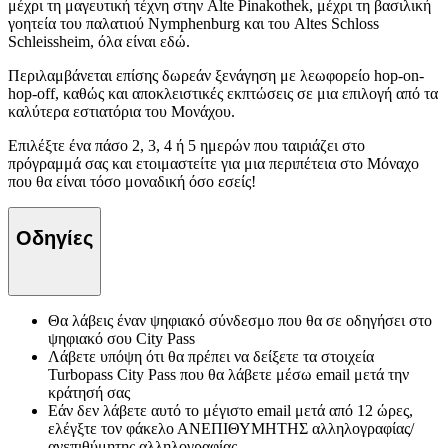
μέχρι τη μαγευτική τέχνη στην Alte Pinakothek, μέχρι τη βασιλική
γοητεία του παλατιού Nymphenburg και του Altes Schloss
Schleissheim, όλα είναι εδώ.
Περιλαμβάνεται επίσης δωρεάν ξενάγηση με λεωφορείο hop-on-
hop-off, καθώς και αποκλειστικές εκπτώσεις σε μια επιλογή από τα
καλύτερα εστιατόρια του Μονάχου.
Επιλέξτε ένα πάσο 2, 3, 4 ή 5 ημερών που ταιριάζει στο
πρόγραμμά σας και ετοιμαστείτε για μια περιπέτεια στο Μόναχο
που θα είναι τόσο μοναδική όσο εσείς!
Οδηγίες
Θα λάβεις έναν ψηφιακό σύνδεσμο που θα σε οδηγήσει στο
ψηφιακό σου City Pass
Λάβετε υπόψη ότι θα πρέπει να δείξετε τα στοιχεία
Turbopass City Pass που θα λάβετε μέσω email μετά την
κράτησή σας
Εάν δεν λάβετε αυτό το μέγιστο email μετά από 12 ώρες,
ελέγξτε τον φάκελο ΑΝΕΠΙΘΥΜΗΤΗΣ αλληλογραφίας/
ανεπιθύμητης αλληλογραφίας