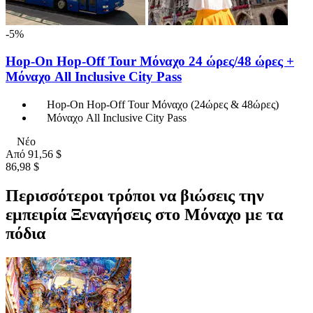
-5%
Hop-On Hop-Off Tour Μόναχο 24 ώρες/48 ώρες +
Μόναχο All Inclusive City Pass
Hop-On Hop-Off Tour Μόναχο (24ώρες & 48ώρες)
Μόναχο All Inclusive City Pass
Νέο
Από
91,56 $
86,98 $
Περισσότεροι τρόποι να βιώσεις την
εμπειρία Ξεναγήσεις στο Μόναχο με τα
πόδια