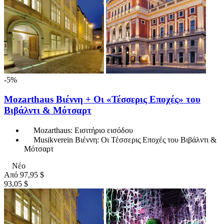
-5%
Mozarthaus Βιέννη + Οι «Τέσσερις Εποχές» του
Βιβάλντι & Μότσαρτ
Mozarthaus: Εισιτήριο εισόδου
Musikverein Βιέννη: Οι Τέσσερις Εποχές του Βιβάλντι &
Μότσαρτ
Νέο
Από
97,95 $
93,05 $