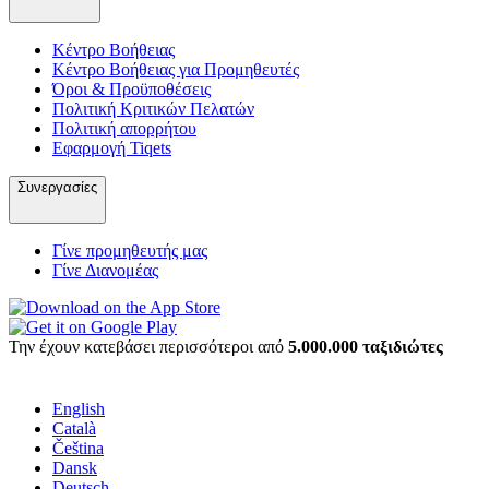
Κέντρο Βοήθειας
Κέντρο Βοήθειας για Προμηθευτές
Όροι & Προϋποθέσεις
Πολιτική Κριτικών Πελατών
Πολιτική απορρήτου
Εφαρμογή Tiqets
Συνεργασίες
Γίνε προμηθευτής μας
Γίνε Διανομέας
Την έχουν κατεβάσει περισσότεροι από
5.000.000 ταξιδιώτες
English
Català
Čeština
Dansk
Deutsch