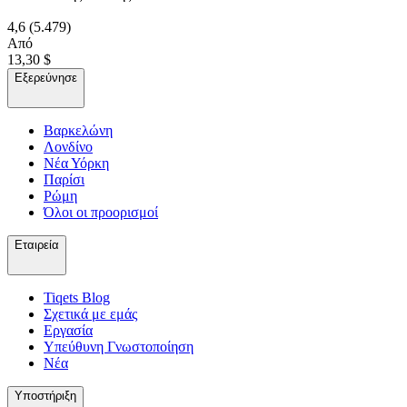
4,6
(5.479)
Από
13,30 $
Εξερεύνησε
Βαρκελώνη
Λονδίνο
Νέα Υόρκη
Παρίσι
Ρώμη
Όλοι οι προορισμοί
Εταιρεία
Tiqets Βlog
Σχετικά με εμάς
Εργασία
Υπεύθυνη Γνωστοποίηση
Νέα
Υποστήριξη