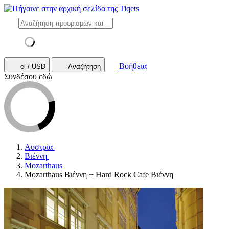
Βοήθεια
el / USD
Αναζήτηση
Συνδέσου εδώ
Αυστρία
Βιέννη
Mozarthaus
Mozarthaus Βιέννη + Hard Rock Cafe Βιέννη