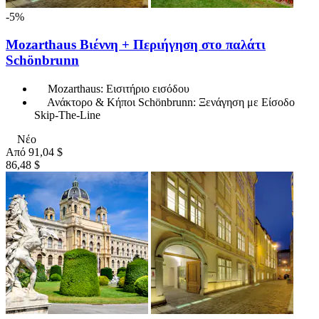
-5%
Mozarthaus Βιέννη + Περιήγηση στο παλάτι
Schönbrunn
Mozarthaus: Εισιτήριο εισόδου
Ανάκτορο & Κήποι Schönbrunn: Ξενάγηση με Είσοδο
Skip-The-Line
Νέο
Από
91,04 $
86,48 $