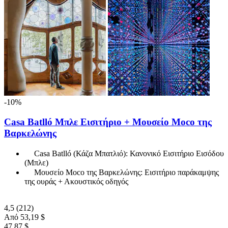
-10%
Casa Batlló Μπλε Εισιτήριο + Μουσείο Moco της
Βαρκελώνης
Casa Batlló (Κάζα Μπατλιό): Κανονικό Εισιτήριο Εισόδου
(Μπλε)
Μουσείο Moco της Βαρκελώνης: Εισιτήριο παράκαμψης
της ουράς + Ακουστικός οδηγός
4,5
(212)
Από
53,19 $
47,87 $