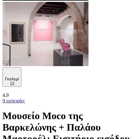
Γκαλερί
12
4,9
9 εμπειρίες
Μουσείο Moco της
Βαρκελώνης + Παλάου
Μαρτορέλ: Εισιτήριο εισόδου