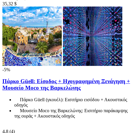
35,32 $
-5%
Πάρκο Güell: Είσοδος + Ηχογραφημένη Ξενάγηση +
Μουσείο Moco της Βαρκελώνης
Πάρκο Güell (γκουέλ): Εισιτήριο εισόδου + Ακουστικός
οδηγός
Μουσείο Moco της Βαρκελώνης: Εισιτήριο παράκαμψης
της ουράς + Ακουστικός οδηγός
4,8
(4)