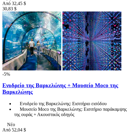
Από
32,45 $
30,83 $
-5%
Ενυδρείο της Βαρκελώνης + Μουσείο Moco της
Βαρκελώνης
Ενυδρείο της Βαρκελώνης: Εισιτήριο εισόδου
Μουσείο Moco της Βαρκελώνης: Εισιτήριο παράκαμψης
της ουράς + Ακουστικός οδηγός
Νέο
Από
52,04 $