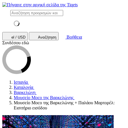
Βοήθεια
el / USD
Αναζήτηση
Συνδέσου εδώ
Ισπανία
Καταλονία
Βαρκελώνη
Μουσείο Moco της Βαρκελώνης
Μουσείο Moco της Βαρκελώνης + Παλάου Μαρτορέλ:
Εισιτήριο εισόδου