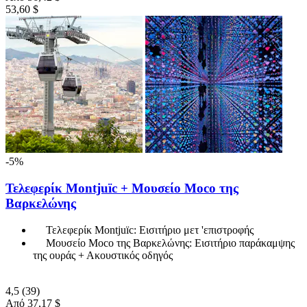
53,60 $
-5%
Τελεφερίκ Montjuïc + Μουσείο Moco της
Βαρκελώνης
Τελεφερίκ Montjuïc: Εισιτήριο μετ 'επιστροφής
Μουσείο Moco της Βαρκελώνης: Εισιτήριο παράκαμψης
της ουράς + Ακουστικός οδηγός
4,5
(39)
Από
37,17 $