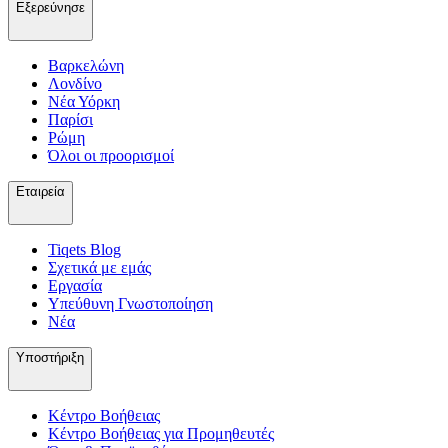
Εξερεύνησε
Βαρκελώνη
Λονδίνο
Νέα Υόρκη
Παρίσι
Ρώμη
Όλοι οι προορισμοί
Εταιρεία
Tiqets Βlog
Σχετικά με εμάς
Εργασία
Υπεύθυνη Γνωστοποίηση
Νέα
Υποστήριξη
Κέντρο Βοήθειας
Κέντρο Βοήθειας για Προμηθευτές