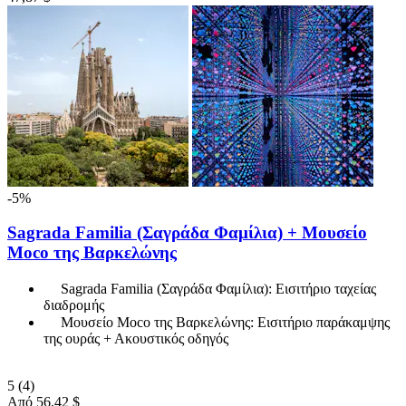
-5%
Sagrada Familia (Σαγράδα Φαμίλια) + Μουσείο
Moco της Βαρκελώνης
Sagrada Familia (Σαγράδα Φαμίλια): Εισιτήριο ταχείας
διαδρομής
Μουσείο Moco της Βαρκελώνης: Εισιτήριο παράκαμψης
της ουράς + Ακουστικός οδηγός
5
(4)
Από
56,42 $