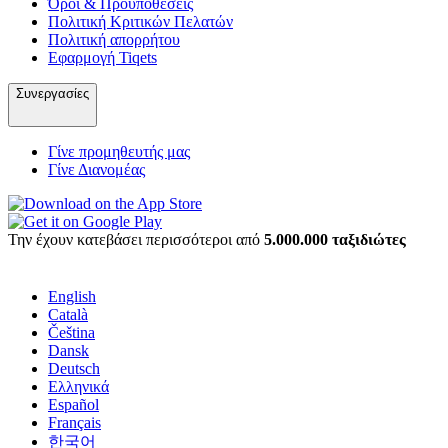
Όροι & Προϋποθέσεις
Πολιτική Κριτικών Πελατών
Πολιτική απορρήτου
Εφαρμογή Tiqets
Συνεργασίες
Γίνε προμηθευτής μας
Γίνε Διανομέας
Την έχουν κατεβάσει περισσότεροι από
5.000.000 ταξιδιώτες
English
Català
Čeština
Dansk
Deutsch
Ελληνικά
Español
Français
한국어