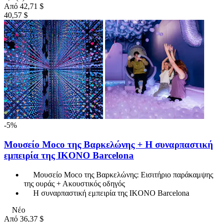
Από
42,71 $
40,57 $
-5%
Μουσείο Moco της Βαρκελώνης + Η συναρπαστική
εμπειρία της IKONO Barcelona
Μουσείο Moco της Βαρκελώνης: Εισιτήριο παράκαμψης
της ουράς + Ακουστικός οδηγός
Η συναρπαστική εμπειρία της IKONO Barcelona
Νέο
Από
36,37 $