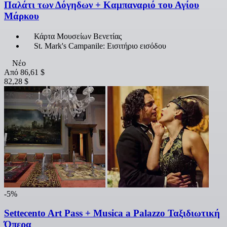
Παλάτι των Δόγηδων + Καμπαναριό του Αγίου
Μάρκου
Κάρτα Μουσείων Βενετίας
St. Mark's Campanile: Εισιτήριο εισόδου
Νέο
Από
86,61 $
82,28 $
-5%
Settecento Art Pass + Musica a Palazzo Ταξιδιωτική
Όπερα