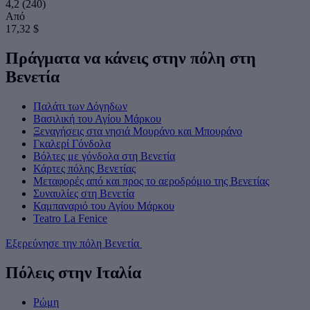
4,2
(240)
Από
17,32 $
Πράγματα να κάνεις στην πόλη στη
Βενετία
Παλάτι των Δόγηδων
Βασιλική του Αγίου Μάρκου
Ξεναγήσεις στα νησιά Μουράνο και Μπουράνο
Γκαλερί Γόνδολα
Βόλτες με γόνδολα στη Βενετία
Κάρτες πόλης Βενετίας
Μεταφορές από και προς το αεροδρόμιο της Βενετίας
Συναυλίες στη Βενετία
Καμπαναριό του Αγίου Μάρκου
Teatro La Fenice
Εξερεύνησε την πόλη Βενετία
Πόλεις στην Ιταλία
Ρώμη