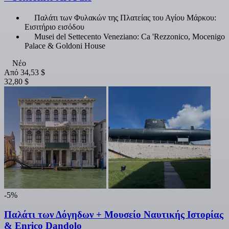
Παλάτι των Φυλακών της Πλατείας του Αγίου Μάρκου:
Εισιτήριο εισόδου
Musei del Settecento Veneziano: Ca 'Rezzonico, Mocenigo
Palace & Goldoni House
Νέο
Από
34,53 $
32,80 $
-5%
Παλάτι των Δόγηδων + Μουσείο Ναυτικής Ιστορίας
& Enrico Dandolo