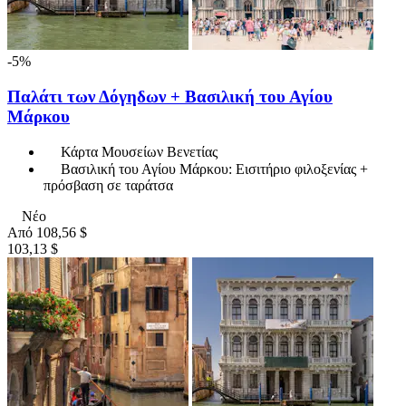
-5%
Παλάτι των Δόγηδων + Βασιλική του Αγίου
Μάρκου
Κάρτα Μουσείων Βενετίας
Βασιλική του Αγίου Μάρκου: Εισιτήριο φιλοξενίας +
πρόσβαση σε ταράτσα
Νέο
Από
108,56 $
103,13 $