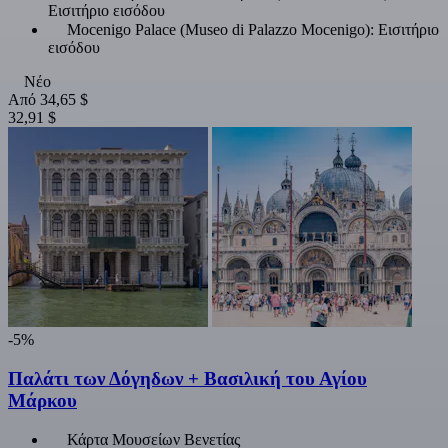
Εισιτήριο εισόδου
Mocenigo Palace (Museo di Palazzo Mocenigo): Εισιτήριο
εισόδου
Νέο
Από
34,65 $
32,91 $
-5%
Παλάτι των Δόγηδων + Βασιλική του Αγίου
Μάρκου
Κάρτα Μουσείων Βενετίας