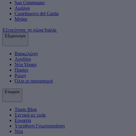
San Gimignano
Αμάλφι
Castelnuovo del Garda
Μπάρι
Εξερεύνησε τη χώρα Ιταλία
Εξερεύνησε
Βαρκελώνη
Λονδίνο
Νέα Υόρκη
Παρίσι
Ρώμη
Όλοι οι προορισμοί
Εταιρεία
Tiqets Βlog
Σχετικά με εμάς
Εργασία
Υπεύθυνη Γνωστοποίηση
Νέα