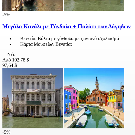
-5%
Μεγάλο Κανάλι με Γόνδολα + Παλάτι των Δόγηδων
Βενετία: Βόλτα με γόνδολα με ζωντανό σχολιασμό
Κάρτα Μουσείων Βενετίας
Νέο
Από
102,78 $
97,64 $
-5%