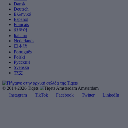
Dansk
Deutsch
Ελληνικά
Español
Français
한국어
Italiano
Nederlands
日本語
Português
Polski
Русский
Svenska
中文
© 2014-2026 Tiqets
Amsterdam
Instagram
TikTok
Facebook
Twitter
LinkedIn