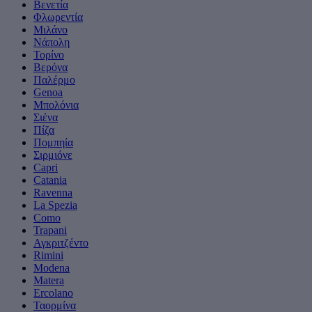
Βενετία
Φλωρεντία
Μιλάνο
Νάπολη
Τορίνο
Βερόνα
Παλέρμο
Genoa
Μπολόνια
Σιένα
Πίζα
Πομπηία
Σιρμιόνε
Capri
Catania
Ravenna
La Spezia
Como
Trapani
Αγκριτζέντο
Rimini
Modena
Matera
Ercolano
Ταορμίνα