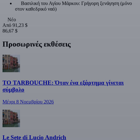
Βασιλική του Αγίου Μάρκου: Γρήγορη ξενάγηση (μόνο
στον καθεδρικό ναό)
Νέο
Από
91,23 $
86,67 $
Προσωρινές εκθέσεις
ΤΟ TARBOUCHE: Όταν ένα εξάρτημα γίνεται
σύμβολο
Μέχρι 8 Νοεμβρίου 2026
Le Sete di Lucio Andrich