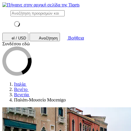
Βοήθεια
el / USD
Αναζήτηση
Συνδέσου εδώ
Ιταλία
Βενέτο
Βενετία
Παλάτι-Μουσείο Mocenigo