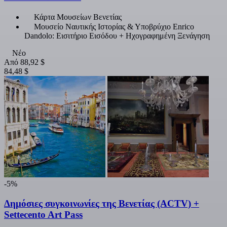
Κάρτα Μουσείων Βενετίας
Μουσείο Ναυτικής Ιστορίας & Υποβρύχιο Enrico
Dandolo: Εισιτήριο Εισόδου + Ηχογραφημένη Ξενάγηση
Νέο
Από
88,92 $
84,48 $
-5%
Δημόσιες συγκοινωνίες της Βενετίας (ACTV) +
Settecento Art Pass