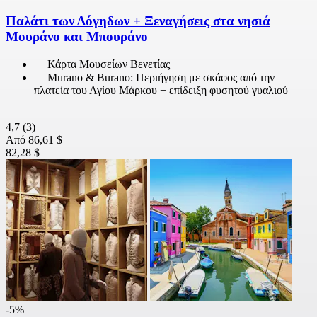
Παλάτι των Δόγηδων + Ξεναγήσεις στα νησιά
Μουράνο και Μπουράνο
Κάρτα Μουσείων Βενετίας
Murano & Burano: Περιήγηση με σκάφος από την
πλατεία του Αγίου Μάρκου + επίδειξη φυσητού γυαλιού
4,7
(3)
Από
86,61 $
82,28 $
-5%