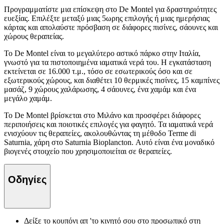
Προγραμματίστε μια επίσκεψη στο De Montel για δραστηριότητες
ευεξίας. Επιλέξτε μεταξύ μιας 5ωρης επιλογής ή μιας ημερήσιας
κάρτας και απολαύστε πρόσβαση σε διάφορες πισίνες, σάουνες και
χώρους θεραπείας.
Το De Montel είναι το μεγαλύτερο αστικό πάρκο στην Ιταλία,
γνωστό για τα πιστοποιημένα ιαματικά νερά του. Η εγκατάσταση
εκτείνεται σε 16.000 τ.μ., τόσο σε εσωτερικούς όσο και σε
εξωτερικούς χώρους, και διαθέτει 10 θερμικές πισίνες, 15 καμπίνες
μασάζ, 9 χώρους χαλάρωσης, 4 σάουνες, ένα χαμάμ και ένα
μεγάλο χαμάμ.
Το De Montel βρίσκεται στο Μιλάνο και προσφέρει διάφορες
περιποιήσεις και ποιοτικές επιλογές για φαγητό. Τα ιαματικά νερά
ενισχύουν τις θεραπείες, ακολουθώντας τη μέθοδο Terme di
Saturnia, χάρη στο Saturnia Bioplancton. Αυτό είναι ένα μοναδικό
βιογενές στοιχείο που χρησιμοποιείται σε θεραπείες.
Οδηγίες
Δείξε το κουπόνι απ 'το κινητό σου στο προσωπικό στη