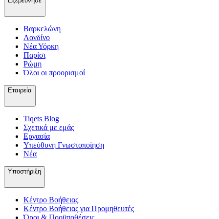
Εξερεύνησε
Βαρκελώνη
Λονδίνο
Νέα Υόρκη
Παρίσι
Ρώμη
Όλοι οι προορισμοί
Εταιρεία
Tiqets Βlog
Σχετικά με εμάς
Εργασία
Υπεύθυνη Γνωστοποίηση
Νέα
Υποστήριξη
Κέντρο Βοήθειας
Κέντρο Βοήθειας για Προμηθευτές
Όροι & Προϋποθέσεις