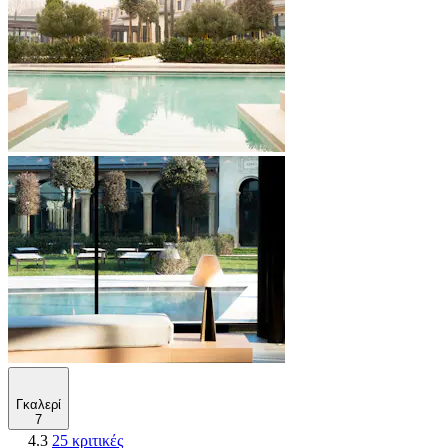
Γκαλερί
7
4.3
25 κριτικές