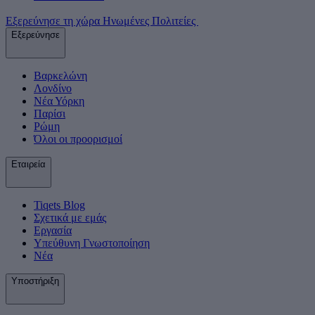
Εξερεύνησε τη χώρα Ηνωμένες Πολιτείες
Εξερεύνησε
Βαρκελώνη
Λονδίνο
Νέα Υόρκη
Παρίσι
Ρώμη
Όλοι οι προορισμοί
Εταιρεία
Tiqets Βlog
Σχετικά με εμάς
Εργασία
Υπεύθυνη Γνωστοποίηση
Νέα
Υποστήριξη