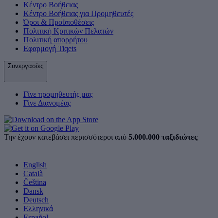
Κέντρο Βοήθειας
Κέντρο Βοήθειας για Προμηθευτές
Όροι & Προϋποθέσεις
Πολιτική Κριτικών Πελατών
Πολιτική απορρήτου
Εφαρμογή Tiqets
Συνεργασίες
Γίνε προμηθευτής μας
Γίνε Διανομέας
Την έχουν κατεβάσει περισσότεροι από
5.000.000 ταξιδιώτες
English
Català
Čeština
Dansk
Deutsch
Ελληνικά
Español