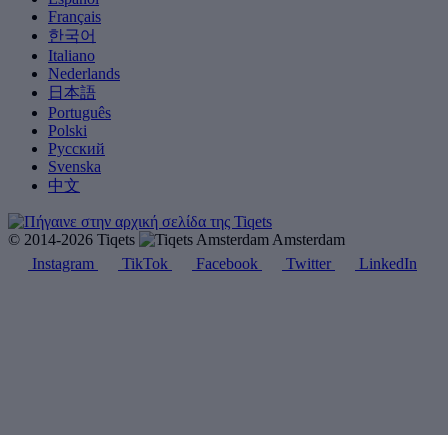
Français
한국어
Italiano
Nederlands
日本語
Português
Polski
Русский
Svenska
中文
© 2014-2026 Tiqets
Amsterdam
Instagram
TikTok
Facebook
Twitter
LinkedIn