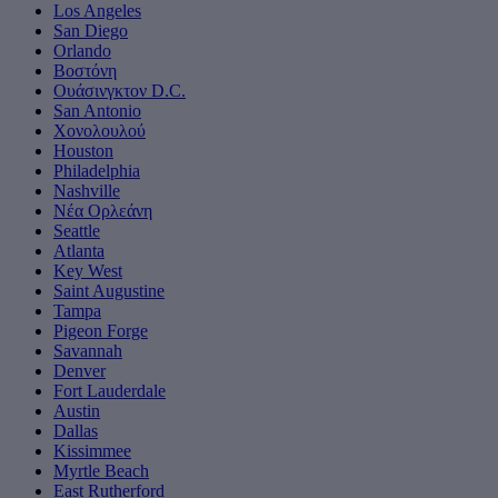
Los Angeles
San Diego
Orlando
Βοστόνη
Ουάσινγκτον D.C.
San Antonio
Χονολουλού
Houston
Philadelphia
Nashville
Νέα Ορλεάνη
Seattle
Atlanta
Key West
Saint Augustine
Tampa
Pigeon Forge
Savannah
Denver
Fort Lauderdale
Austin
Dallas
Kissimmee
Myrtle Beach
East Rutherford