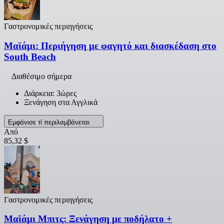
Γαστρονομικές περιηγήσεις
Μαϊάμι: Περιήγηση με φαγητό και διασκέδαση στο
South Beach
Διαθέσιμο σήμερα
Διάρκεια: 3ώρες
Ξενάγηση στα Αγγλικά
Εμφάνισε τί περιλαμβάνεται
Από
85,32 $
Γαστρονομικές περιηγήσεις
Μαϊάμι Μπιτς: Ξενάγηση με ποδήλατο +