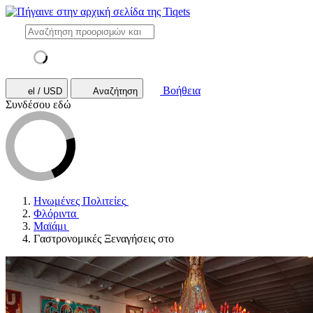
Βοήθεια
el / USD
Αναζήτηση
Συνδέσου εδώ
Ηνωμένες Πολιτείες
Φλόριντα
Μαϊάμι
Γαστρονομικές Ξεναγήσεις στο