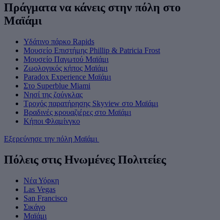
Πράγματα να κάνεις στην πόλη στο
Μαϊάμι
Υδάτινο πάρκο Rapids
Μουσείο Επιστήμης Phillip & Patricia Frost
Μουσείο Παγωτού Μαϊάμι
Ζωολογικός κήπος Μαϊάμι
Paradox Experience Μαϊάμι
Στο Superblue Miami
Νησί της ζούγκλας
Τροχός παρατήρησης Skyview στο Μαϊάμι
Βραδινές κρουαζιέρες στο Μαϊάμι
Κήποι Φλαμίνγκο
Εξερεύνησε την πόλη Μαϊάμι
Πόλεις στις Ηνωμένες Πολιτείες
Νέα Υόρκη
Las Vegas
San Francisco
Σικάγο
Μαϊάμι