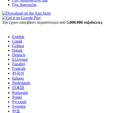
Γίνε προμηθευτής μας
Γίνε Διανομέας
Την έχουν κατεβάσει περισσότεροι από
5.000.000 ταξιδιώτες
English
Català
Čeština
Dansk
Deutsch
Ελληνικά
Español
Français
한국어
Italiano
Nederlands
日本語
Português
Polski
Русский
Svenska
中文