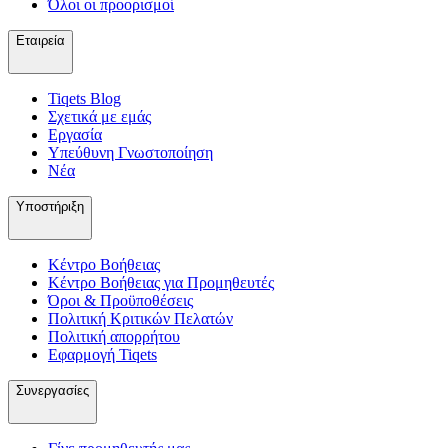
Όλοι οι προορισμοί
Εταιρεία
Tiqets Βlog
Σχετικά με εμάς
Εργασία
Υπεύθυνη Γνωστοποίηση
Νέα
Υποστήριξη
Κέντρο Βοήθειας
Κέντρο Βοήθειας για Προμηθευτές
Όροι & Προϋποθέσεις
Πολιτική Κριτικών Πελατών
Πολιτική απορρήτου
Εφαρμογή Tiqets
Συνεργασίες