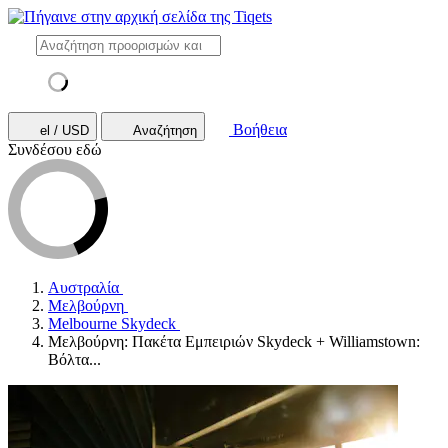
Βοήθεια
el / USD
Αναζήτηση
Συνδέσου εδώ
Αυστραλία
Μελβούρνη
Melbourne Skydeck
Μελβούρνη: Πακέτα Εμπειριών Skydeck + Williamstown:
Βόλτα...