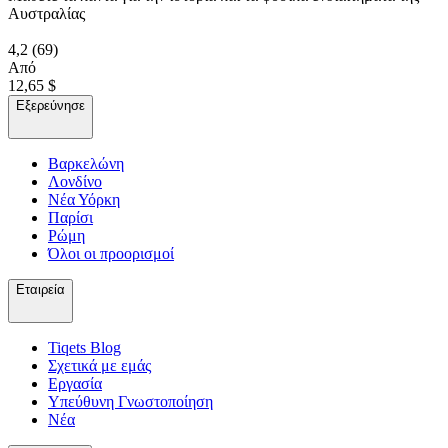
Αυστραλίας
4,2
(69)
Από
12,65 $
Εξερεύνησε
Βαρκελώνη
Λονδίνο
Νέα Υόρκη
Παρίσι
Ρώμη
Όλοι οι προορισμοί
Εταιρεία
Tiqets Βlog
Σχετικά με εμάς
Εργασία
Υπεύθυνη Γνωστοποίηση
Νέα