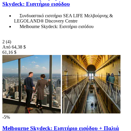
Skydeck: Εισιτήριο εισόδου
Συνδυαστικό εισιτήριο SEA LIFE Μελβούρνης &
LEGOLAND® Discovery Centre
Melbourne Skydeck: Εισιτήριο εισόδου
2
(4)
Από
64,38 $
61,16 $
-5%
Melbourne Skydeck: Εισιτήριο εισόδου + Παλιά