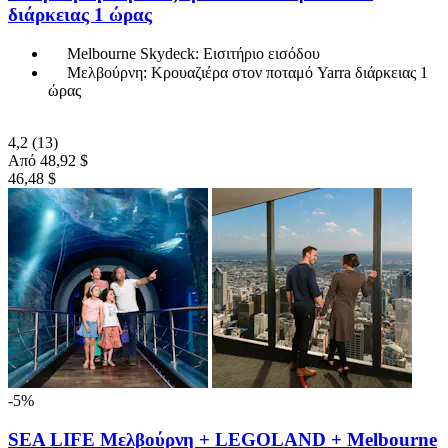
διάρκειας 1 ώρας
Melbourne Skydeck: Εισιτήριο εισόδου
Μελβούρνη: Κρουαζιέρα στον ποταμό Yarra διάρκειας 1
ώρας
4,2
(13)
Από
48,92 $
46,48 $
-5%
SEA LIFE Μελβούρνη + LEGOLAND + Melbourne