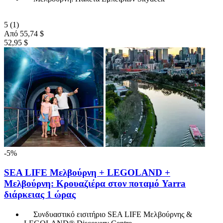
5
(1)
Από
55,74 $
52,95 $
-5%
SEA LIFE Μελβούρνη + LEGOLAND +
Μελβούρνη: Κρουαζιέρα στον ποταμό Yarra
διάρκειας 1 ώρας
Συνδυαστικό εισιτήριο SEA LIFE Μελβούρνης &