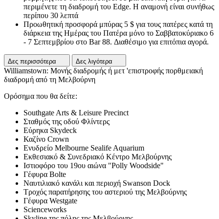
περιμένετε τη διαδρομή του Edge. Η αναμονή είναι συνήθως
περίπου 30 λεπτά
Προωθητική προσφορά μπύρας 5 $ για τους πατέρες κατά τη
διάρκεια της Ημέρας του Πατέρα μόνο το Σαββατοκύριακο 6
- 7 Σεπτεμβρίου στο Bar 88. Διαθέσιμο για επιτόπια αγορά.
Δες περισσότερα
Δες λιγότερα
Williamstown: Μονής διαδρομής ή μετ 'επιστροφής πορθμειακή
διαδρομή από τη Μελβούρνη
Ορόσημα που θα δείτε:
Southgate Arts & Leisure Precinct
Σταθμός της οδού Φλίντερς
Εύρηκα Skydeck
Καζίνο Crown
Ενυδρείο Melbourne Sealife Aquarium
Εκθεσιακό & Συνεδριακό Κέντρο Μελβούρνης
Ιστιοφόρο του 19ου αιώνα "Polly Woodside"
Γέφυρα Bolte
Ναυτιλιακό κανάλι και περιοχή Swanson Dock
Τροχός παρατήρησης του αστεριού της Μελβούρνης
Γέφυρα Westgate
Scienceworks
Skyline της πόλης της Μελβούρνης