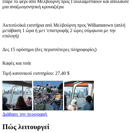
Πάρε το φέρι από Μελβούρνη προς Γουίλιαμσταουν και απόλαυσε
μια αναζωογονητική κρουαζιέρα
Ακτοπλοϊκά εισιτήρια από Μελβούρνη προς Williamstown (απλή
μετάβαση 1 ώρα ή μετ 'επιστροφής 2 ώρες σύμφωνα με την
επιλογή)
Δες 15 ορόσημα (δες περισσότερες πληροφορίες)
Καφές και τσάι
Τιμή κανονικού εισιτηρίου:
27,40 $
Διάβασε την περιγραφή
Πώς λειτουργεί