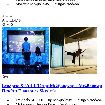
Μουσείο Μελβούρνης: Εισιτήριο εισόδου
4,5
(6)
Από
33,47 $
31,80 $
-5%
Ενυδρείο SEA LIFE της Μελβούρνης + Μελβούρνη:
Πακέτα Εμπειριών Skydeck
Ενυδρείο SEA LIFE της Μελβούρνης: Εισιτήριο εισόδου
Μελβούρνη: Πακέτα Εμπειριών Skydeck