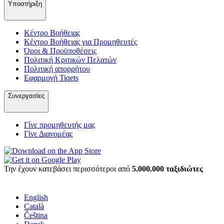
Υποστήριξη
Κέντρο Βοήθειας
Κέντρο Βοήθειας για Προμηθευτές
Όροι & Προϋποθέσεις
Πολιτική Κριτικών Πελατών
Πολιτική απορρήτου
Εφαρμογή Tiqets
Συνεργασίες
Γίνε προμηθευτής μας
Γίνε Διανομέας
Την έχουν κατεβάσει περισσότεροι από
5.000.000 ταξιδιώτες
English
Català
Čeština