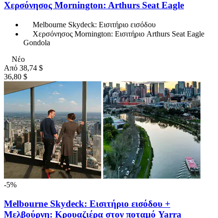
Χερσόνησος Mornington: Arthurs Seat Eagle
Melbourne Skydeck: Εισιτήριο εισόδου
Χερσόνησος Mornington: Εισιτήριο Arthurs Seat Eagle
Gondola
Νέο
Από
38,74 $
36,80 $
-5%
Melbourne Skydeck: Εισιτήριο εισόδου +
Μελβούρνη: Κρουαζιέρα στον ποταμό Yarra