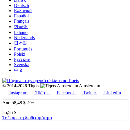
Dansk
Deutsch
Ελληνικά
Español
Français
한국어
Italiano
Nederlands
日本語
Português
Polski
Русский
Svenska
中文
© 2014-2026 Tiqets
Amsterdam
Instagram
TikTok
Facebook
Twitter
LinkedIn
Από
58,48 $
-5%
55,56 $
Τσέκαρε τη διαθεσιμότητα