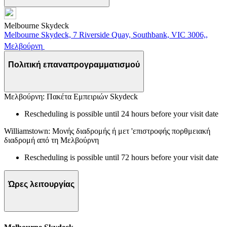
Melbourne Skydeck
Melbourne Skydeck, 7 Riverside Quay, Southbank, VIC 3006,,
Μελβούρνη
Πολιτική επαναπρογραμματισμού
Μελβούρνη: Πακέτα Εμπειριών Skydeck
Rescheduling is possible until 24 hours before your visit date
Williamstown: Μονής διαδρομής ή μετ 'επιστροφής πορθμειακή
διαδρομή από τη Μελβούρνη
Rescheduling is possible until 72 hours before your visit date
Ώρες λειτουργίας