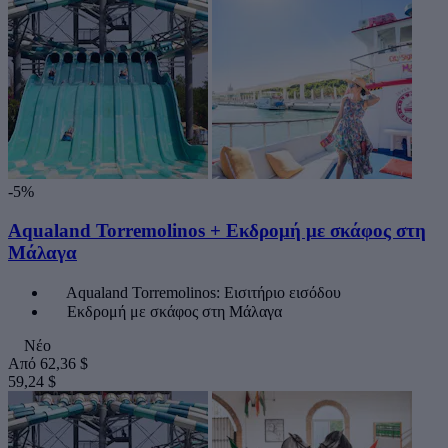
-5%
Aqualand Torremolinos + Εκδρομή με σκάφος στη
Μάλαγα
Aqualand Torremolinos: Εισιτήριο εισόδου
Εκδρομή με σκάφος στη Μάλαγα
Νέο
Από
62,36 $
59,24 $