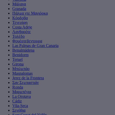
Μάλαγα
Granada
Πάλμα ντε Μαγιόρκα
Κόρδοβα
Τενερίφη
Costa Adeje
Λανθαρότε
Τολέδο
Φουέρτεβεντουρα
Las Palmas de Gran Canaria
Benalmádena
Benidorm
Teruel
Girona
Μπιλμπάο
Maspalomas
Jerez de la Frontera
Σαν Σεμπαστιάν
Ronda
Μαρμπέγια
La Orotava
Cádiz
Vila-Seca
Σεγόβια
Sant Cugat del Vallès