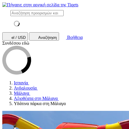
Βοήθεια
el / USD
Αναζήτηση
Συνδέσου εδώ
Ισπανία
Ανδαλουσία
Μάλαγα
Αξιοθέατα στη Μάλαγα
Υδάτινα πάρκα στη Μάλαγα