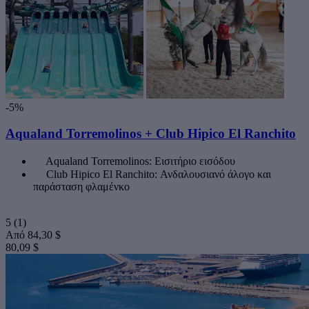
-5%
Aqualand Torremolinos + Club Hipico El Ranchito
Aqualand Torremolinos: Εισιτήριο εισόδου
Club Hipico El Ranchito: Ανδαλουσιανό άλογο και
παράσταση φλαμένκο
5
(1)
Από
84,30 $
80,09 $