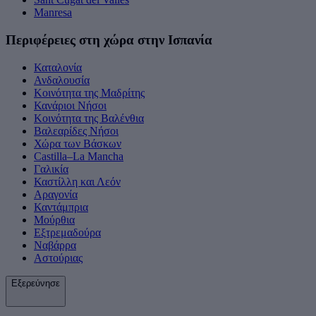
Manresa
Περιφέρειες στη χώρα στην Ισπανία
Καταλονία
Ανδαλουσία
Κοινότητα της Μαδρίτης
Κανάριοι Νήσοι
Κοινότητα της Βαλένθια
Βαλεαρίδες Νήσοι
Χώρα των Βάσκων
Castilla–La Mancha
Γαλικία
Καστίλλη και Λεόν
Αραγονία
Καντάμπρια
Μούρθια
Εξτρεμαδούρα
Ναβάρρα
Αστούριας
Εξερεύνησε