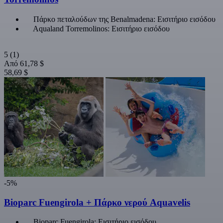
Πάρκο πεταλούδων της Benalmadena: Εισιτήριο εισόδου
Aqualand Torremolinos: Εισιτήριο εισόδου
5
(1)
Από
61,78 $
58,69 $
-5%
Bioparc Fuengirola + Πάρκο νερού Aquavelis
Bioparc Fuengirola: Εισιτήριο εισόδου