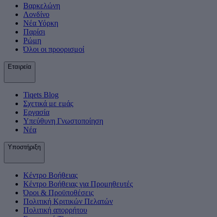
Βαρκελώνη
Λονδίνο
Νέα Υόρκη
Παρίσι
Ρώμη
Όλοι οι προορισμοί
Εταιρεία
Tiqets Βlog
Σχετικά με εμάς
Εργασία
Υπεύθυνη Γνωστοποίηση
Νέα
Υποστήριξη
Κέντρο Βοήθειας
Κέντρο Βοήθειας για Προμηθευτές
Όροι & Προϋποθέσεις
Πολιτική Κριτικών Πελατών
Πολιτική απορρήτου