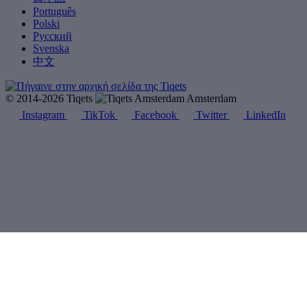
Português
Polski
Русский
Svenska
中文
© 2014-2026 Tiqets
Amsterdam
Instagram
TikTok
Facebook
Twitter
LinkedIn