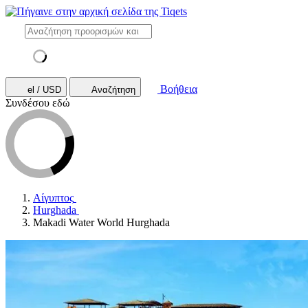
Βοήθεια
el / USD
Αναζήτηση
Συνδέσου εδώ
Αίγυπτος
Hurghada
Makadi Water World Hurghada