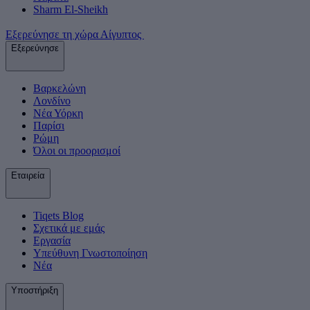
Sharm El-Sheikh
Εξερεύνησε τη χώρα Αίγυπτος
Εξερεύνησε
Βαρκελώνη
Λονδίνο
Νέα Υόρκη
Παρίσι
Ρώμη
Όλοι οι προορισμοί
Εταιρεία
Tiqets Βlog
Σχετικά με εμάς
Εργασία
Υπεύθυνη Γνωστοποίηση
Νέα
Υποστήριξη