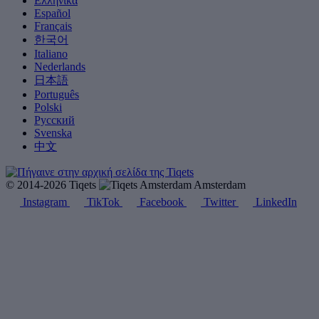
Ελληνικά
Español
Français
한국어
Italiano
Nederlands
日本語
Português
Polski
Русский
Svenska
中文
© 2014-2026 Tiqets
Amsterdam
Instagram
TikTok
Facebook
Twitter
LinkedIn