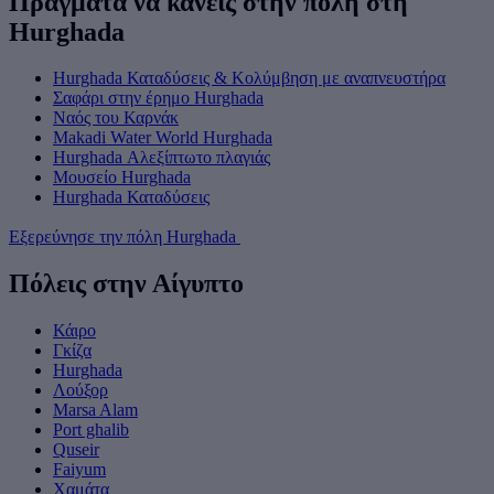
Πράγματα να κάνεις στην πόλη στη
Hurghada
Hurghada Καταδύσεις & Κολύμβηση με αναπνευστήρα
Σαφάρι στην έρημο Hurghada
Ναός του Καρνάκ
Makadi Water World Hurghada
Hurghada Αλεξίπτωτο πλαγιάς
Μουσείο Hurghada
Hurghada Καταδύσεις
Εξερεύνησε την πόλη Hurghada
Πόλεις στην Αίγυπτο
Κάιρο
Γκίζα
Hurghada
Λούξορ
Marsa Alam
Port ghalib
Quseir
Faiyum
Χαμάτα