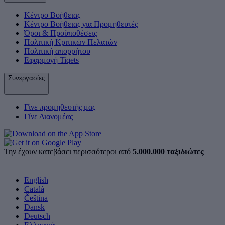
Κέντρο Βοήθειας
Κέντρο Βοήθειας για Προμηθευτές
Όροι & Προϋποθέσεις
Πολιτική Κριτικών Πελατών
Πολιτική απορρήτου
Εφαρμογή Tiqets
Συνεργασίες
Γίνε προμηθευτής μας
Γίνε Διανομέας
Την έχουν κατεβάσει περισσότεροι από
5.000.000 ταξιδιώτες
English
Català
Čeština
Dansk
Deutsch