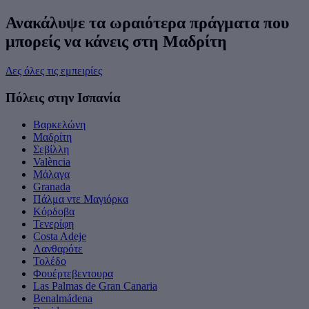
Ανακάλυψε τα ωραιότερα πράγματα που
μπορείς να κάνεις στη Μαδρίτη
Δες όλες τις εμπειρίες
Πόλεις στην Ισπανία
Βαρκελώνη
Μαδρίτη
Σεβίλλη
València
Μάλαγα
Granada
Πάλμα ντε Μαγιόρκα
Κόρδοβα
Τενερίφη
Costa Adeje
Λανθαρότε
Τολέδο
Φουέρτεβεντουρα
Las Palmas de Gran Canaria
Benalmádena