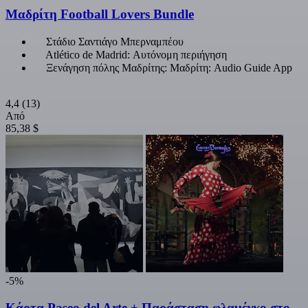
Μαδρίτη Football Lovers Bundle
Στάδιο Σαντιάγο Μπερναμπέου
Atlético de Madrid: Αυτόνομη περιήγηση
Ξενάγηση πόλης Μαδρίτης: Μαδρίτη: Audio Guide App
4,4
(13)
Από
85,38 $
-5%
Κάρτα Paseo del Arte + Παράσταση φλαμένκο στο