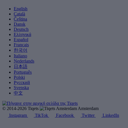
English
Català
Čeština
Dansk
Deutsch
Ελληνικά
Español
Français
한국어
Italiano
Nederlands
日本語
Português
Polski
Русский
Svenska
中文
© 2014-2026 Tiqets
Amsterdam
Instagram
TikTok
Facebook
Twitter
LinkedIn