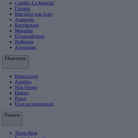
Castilla–La Mancha
Γαλικία
Καστίλλη και Λεόν
Αραγονία
Καντάμπρια
Μούρθια
Εξτρεμαδούρα
Ναβάρρα
Αστούριας
Εξερεύνησε
Βαρκελώνη
Λονδίνο
Νέα Υόρκη
Παρίσι
Ρώμη
Όλοι οι προορισμοί
Εταιρεία
Tiqets Βlog