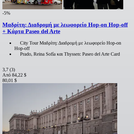
-5%
Μαδρίτη: Διαδρομή με λεωφορείο Hop-on Hop-off
+ Κάρτα Paseo del Arte
City Tour Μαδρίτη: Διαδρομή με λεωφορείο Hop-on
Hop-off
Prado, Reina Sofía και Thyssen: Paseo del Arte Card
3,7
(3)
Από
84,22 $
80,01 $