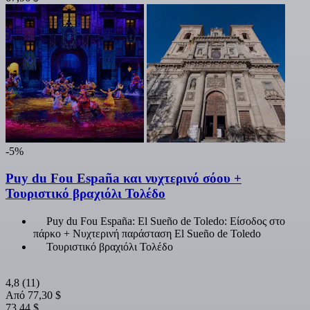
-5%
Puy du Fou España και νυχτερινό σόου +
Τουριστικό βραχιόλι Τολέδο
Puy du Fou España: El Sueño de Toledo: Είσοδος στο
πάρκο + Νυχτερινή παράσταση El Sueño de Toledo
Τουριστικό βραχιόλι Τολέδο
4,8
(11)
Από
77,30 $
73,44 $