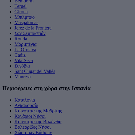
Benidorm
Teruel
Girona
Μπιλμπάο
Maspalomas
Jerez de la Frontera
Σαν Σεμπαστιάν
Ronda
Μαρμπέγια
La Orotava
Cádiz
Vila-Seca
Σεγόβια
Sant Cugat del Vallès
Manresa
Περιφέρειες στη χώρα στην Ισπανία
Καταλονία
Ανδαλουσία
Κοινότητα της Μαδρίτης
Κανάριοι Νήσοι
Κοινότητα της Βαλένθια
Βαλεαρίδες Νήσοι
Χώρα των Βάσκων