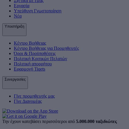
Σχετικά με εμάς
Εργασία
Υπεύθυνη Γνωστοποίηση
Νέα
Υποστήριξη
Κέντρο Βοήθειας
Κέντρο Βοήθειας για Προμηθευτές
Όροι & Προϋποθέσεις
Πολιτική Κριτικών Πελατών
Πολιτική απορρήτου
Εφαρμογή Tiqets
Συνεργασίες
Γίνε προμηθευτής μας
Γίνε Διανομέας
Την έχουν κατεβάσει περισσότεροι από
5.000.000 ταξιδιώτες