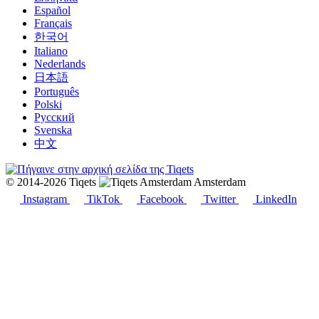
Español
Français
한국어
Italiano
Nederlands
日本語
Português
Polski
Русский
Svenska
中文
© 2014-2026 Tiqets
Amsterdam
Instagram
TikTok
Facebook
Twitter
LinkedIn