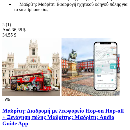
Μαδρίτη: Μαδρίτη: Εφαρμογή ηχητικού οδηγού πόλης για
το smartphone σας
5
(1)
Από
36,38 $
34,55 $
-5%
Μαδρίτη: Διαδρομή με λεωφορείο Hop-on Hop-off
+ Ξενάγηση πόλης Μαδρίτης: Μαδρίτη: Audio
Guide App