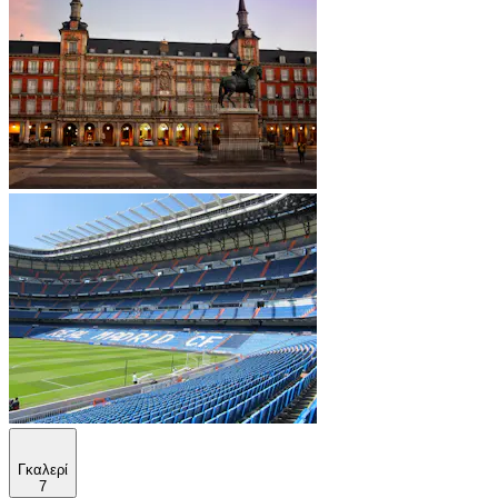
Γκαλερί
7