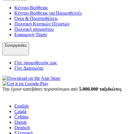
Κέντρο Βοήθειας
Κέντρο Βοήθειας για Προμηθευτές
Όροι & Προϋποθέσεις
Πολιτική Κριτικών Πελατών
Πολιτική απορρήτου
Εφαρμογή Tiqets
Συνεργασίες
Γίνε προμηθευτής μας
Γίνε Διανομέας
Την έχουν κατεβάσει περισσότεροι από
5.000.000 ταξιδιώτες
English
Català
Čeština
Dansk
Deutsch
Ελληνικά