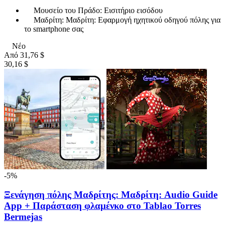
Μουσείο του Πράδο: Εισιτήριο εισόδου
Μαδρίτη: Μαδρίτη: Εφαρμογή ηχητικού οδηγού πόλης για
το smartphone σας
Νέο
Από
31,76 $
30,16 $
-5%
Ξενάγηση πόλης Μαδρίτης: Μαδρίτη: Audio Guide
App + Παράσταση φλαμένκο στο Tablao Torres
Bermejas