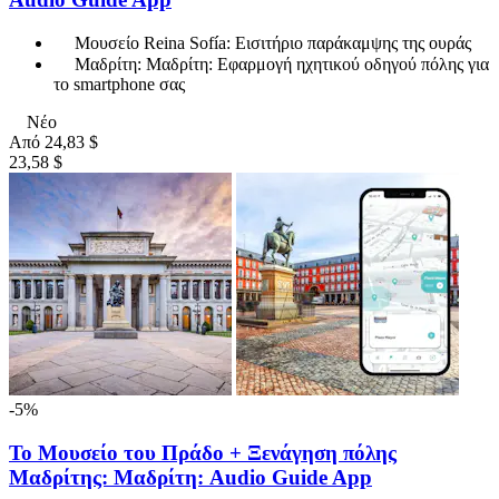
Μουσείο Reina Sofía: Εισιτήριο παράκαμψης της ουράς
Μαδρίτη: Μαδρίτη: Εφαρμογή ηχητικού οδηγού πόλης για
το smartphone σας
Νέο
Από
24,83 $
23,58 $
-5%
Το Μουσείο του Πράδο + Ξενάγηση πόλης
Μαδρίτης: Μαδρίτη: Audio Guide App