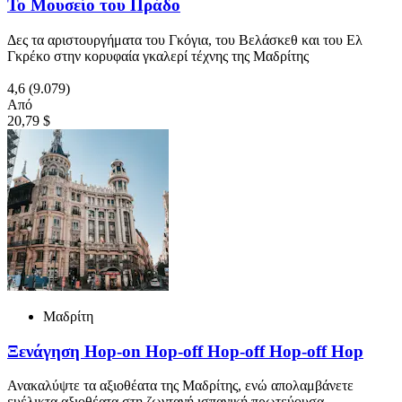
Το Μουσείο του Πράδο
Δες τα αριστουργήματα του Γκόγια, του Βελάσκεθ και του Ελ
Γκρέκο στην κορυφαία γκαλερί τέχνης της Μαδρίτης
4,6
(9.079)
Από
20,79 $
Μαδρίτη
Ξενάγηση Hop-on Hop-off Hop-off Hop-off Hop
Ανακαλύψτε τα αξιοθέατα της Μαδρίτης, ενώ απολαμβάνετε
ευέλικτα αξιοθέατα στη ζωντανή ισπανική πρωτεύουσα