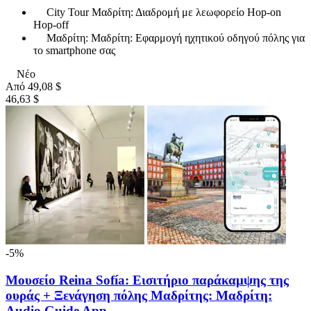
City Tour Μαδρίτη: Διαδρομή με λεωφορείο Hop-on
Hop-off
Μαδρίτη: Μαδρίτη: Εφαρμογή ηχητικού οδηγού πόλης για
το smartphone σας
Νέο
Από
49,08 $
46,63 $
-5%
Μουσείο Reina Sofía: Εισιτήριο παράκαμψης της
ουράς + Ξενάγηση πόλης Μαδρίτης: Μαδρίτη:
Audio Guide App