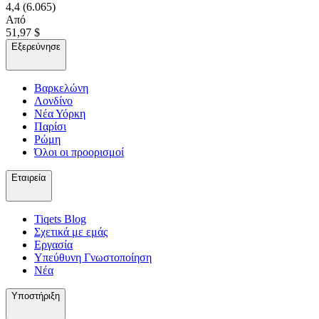
4,4
(6.065)
Από
51,97 $
Εξερεύνησε
Βαρκελώνη
Λονδίνο
Νέα Υόρκη
Παρίσι
Ρώμη
Όλοι οι προορισμοί
Εταιρεία
Tiqets Βlog
Σχετικά με εμάς
Εργασία
Υπεύθυνη Γνωστοποίηση
Νέα
Υποστήριξη