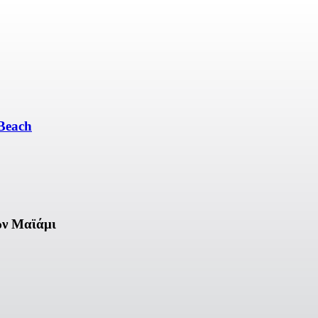
Beach
ών Μαϊάμι