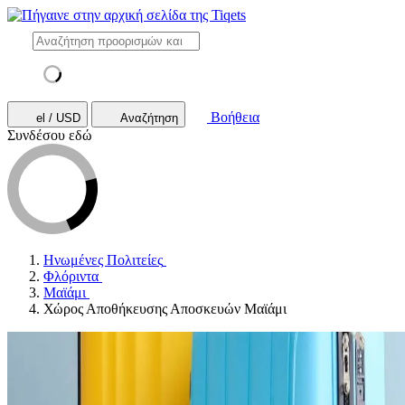
Βοήθεια
el / USD
Αναζήτηση
Συνδέσου εδώ
Ηνωμένες Πολιτείες
Φλόριντα
Μαϊάμι
Χώρος Αποθήκευσης Αποσκευών Μαϊάμι