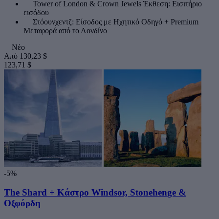
Tower of London & Crown Jewels Έκθεση: Εισιτήριο
εισόδου
Στόουνχεντζ: Είσοδος με Ηχητικό Οδηγό + Premium
Μεταφορά από το Λονδίνο
Νέο
Από
130,23 $
123,71 $
-5%
The Shard + Κάστρο Windsor, Stonehenge &
Οξφόρδη