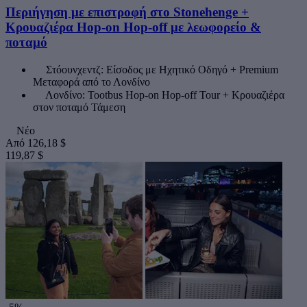
Περιήγηση με επιστροφή στο Stonehenge +
Κρουαζιέρα Hop-on Hop-off με λεωφορείο &
ποταμό
Στόουνχεντζ: Είσοδος με Ηχητικό Οδηγό + Premium
Μεταφορά από το Λονδίνο
Λονδίνο: Tootbus Hop-on Hop-off Tour + Κρουαζιέρα
στον ποταμό Τάμεση
Νέο
Από
126,18 $
119,87 $