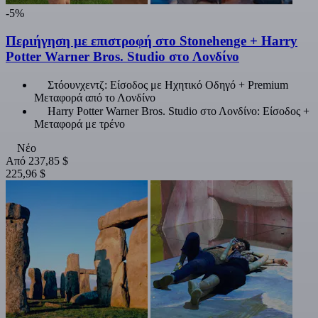
-5%
Περιήγηση με επιστροφή στο Stonehenge + Harry
Potter Warner Bros. Studio στο Λονδίνο
Στόουνχεντζ: Είσοδος με Ηχητικό Οδηγό + Premium
Μεταφορά από το Λονδίνο
Harry Potter Warner Bros. Studio στο Λονδίνο: Είσοδος +
Μεταφορά με τρένο
Νέο
Από
237,85 $
225,96 $