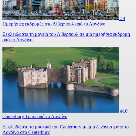
#9
Ημερήσιες εκδρομές στο Λίβερπουλ από το Λονδίνο
Ξεκλειδώστε τη μαγεία του Λίβερπουλ σε μια ημερήσια εκδρομή
από το Λονδίνο
#10
Canterbury Tours από το Λονδίνο
Ξεκλειδώστε τα μυστικά του Canterbury με μια ξενάγηση από το
Λονδίνο στο Canterbury