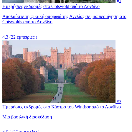
#2
Ημερήσιες εκδρομές στο Cotswold από το Λονδίνο
Απολαύστε τη φυσική ομορφιά της Αγγλίας σε μια περιήγηση στο
Cotswolds από το Λονδίνο
4,3
(22 εμπειρίες )
#3
Ημερήσιες εκδρομές στο Κάστρο του Windsor από το Λονδίνο
Μια βασιλική διασκέδαση