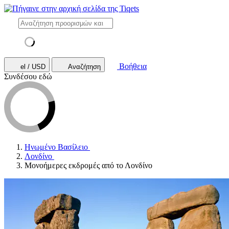
Βοήθεια
el / USD
Αναζήτηση
Συνδέσου εδώ
Ηνωμένο Βασίλειο
Λονδίνο
Μονοήμερες εκδρομές από το Λονδίνο