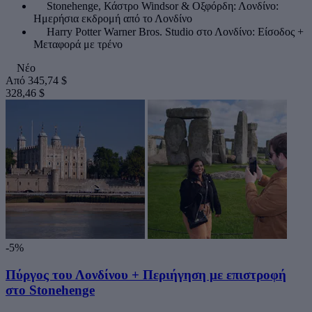
Stonehenge, Κάστρο Windsor & Οξφόρδη: Λονδίνο:
Ημερήσια εκδρομή από το Λονδίνο
Harry Potter Warner Bros. Studio στο Λονδίνο: Είσοδος +
Μεταφορά με τρένο
Νέο
Από
345,74 $
328,46 $
-5%
Πύργος του Λονδίνου + Περιήγηση με επιστροφή
στο Stonehenge