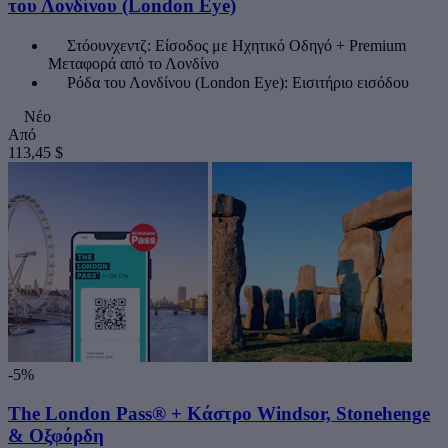
του Λονδίνου (London Eye)
Στόουνχεντζ: Είσοδος με Ηχητικό Οδηγό + Premium
Μεταφορά από το Λονδίνο
Ρόδα του Λονδίνου (London Eye): Εισιτήριο εισόδου
Νέο
Από
113,45 $
-5%
The London Pass® + Κάστρο Windsor, Stonehenge
& Οξφόρδη