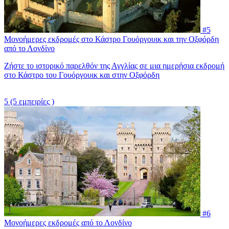
#5
Μονοήμερες εκδρομές στο Κάστρο Γουόργουικ και την Οξφόρδη
από το Λονδίνο
Ζήστε το ιστορικό παρελθόν της Αγγλίας σε μια ημερήσια εκδρομή
στο Κάστρο του Γουόργουικ και στην Οξφόρδη
5
(5 εμπειρίες )
#6
Μονοήμερες εκδρομές από το Λονδίνο