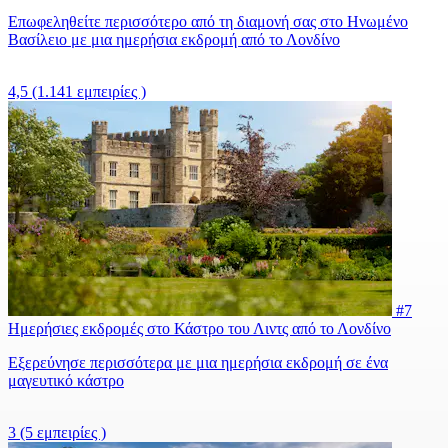
Επωφεληθείτε περισσότερο από τη διαμονή σας στο Ηνωμένο
Βασίλειο με μια ημερήσια εκδρομή από το Λονδίνο
4,5
(1.141 εμπειρίες )
#7
Ημερήσιες εκδρομές στο Κάστρο του Λιντς από το Λονδίνο
Εξερεύνησε περισσότερα με μια ημερήσια εκδρομή σε ένα
μαγευτικό κάστρο
3
(5 εμπειρίες )