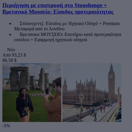
Περιήγηση με επιστροφή στο Stonehenge +
Βρετανικό Μουσείο: Είσοδος προτεραιότητας
Στόουνχεντζ: Είσοδος με Ηχητικό Οδηγό + Premium
Μεταφορά από το Λονδίνο
Βρετανικο ΜΟΥΣΕΙΟ: Εισιτήριο κατά προτεραιότητα
εισόδου + Εφαρμογή ηχητικού οδηγού
Νέο
Από
93,23 $
88,58 $
-5%