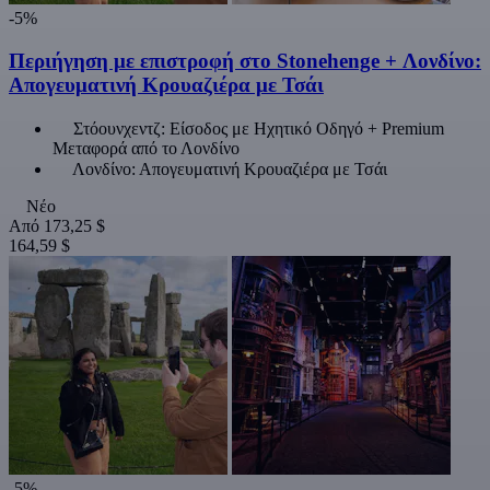
-5%
Περιήγηση με επιστροφή στο Stonehenge + Λονδίνο:
Απογευματινή Κρουαζιέρα με Τσάι
Στόουνχεντζ: Είσοδος με Ηχητικό Οδηγό + Premium
Μεταφορά από το Λονδίνο
Λονδίνο: Απογευματινή Κρουαζιέρα με Τσάι
Νέο
Από
173,25 $
164,59 $
-5%