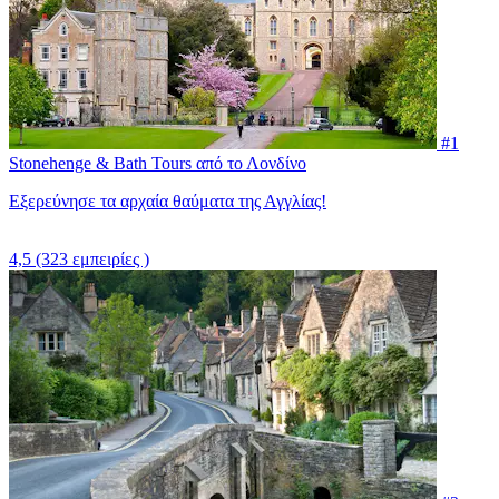
#1
Stonehenge & Bath Tours από το Λονδίνο
Εξερεύνησε τα αρχαία θαύματα της Αγγλίας!
4,5
(323 εμπειρίες )