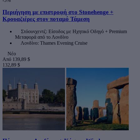
-5%
Περιήγηση με επιστροφή στο Stonehenge +
Κρουαζιέρες στον ποταμό Τάμεση
Στόουνχεντζ: Είσοδος με Ηχητικό Οδηγό + Premium
Μεταφορά από το Λονδίνο
Λονδίνο: Thames Evening Cruise
Νέο
Από
139,89 $
132,89 $