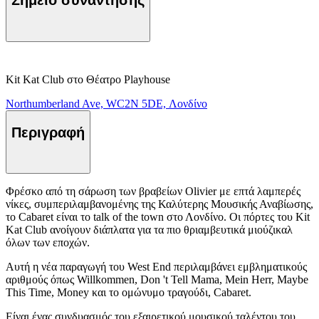
Σημείο συνάντησης
Kit Kat Club στο Θέατρο Playhouse
Northumberland Ave, WC2N 5DE, Λονδίνο
Περιγραφή
Φρέσκο από τη σάρωση των βραβείων Olivier με επτά λαμπερές
νίκες, συμπεριλαμβανομένης της Καλύτερης Μουσικής Αναβίωσης,
το Cabaret είναι το talk of the town στο Λονδίνο. Οι πόρτες του Kit
Kat Club ανοίγουν διάπλατα για τα πιο θριαμβευτικά μιούζικαλ
όλων των εποχών.
Αυτή η νέα παραγωγή του West End περιλαμβάνει εμβληματικούς
αριθμούς όπως Willkommen, Don 't Tell Mama, Mein Herr, Maybe
This Time, Money και το ομώνυμο τραγούδι, Cabaret.
Είναι ένας συνδυασμός του εξαιρετικού μουσικού ταλέντου του