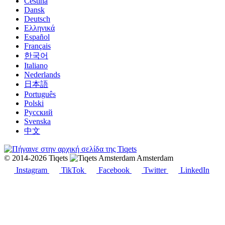
Čeština
Dansk
Deutsch
Ελληνικά
Español
Français
한국어
Italiano
Nederlands
日本語
Português
Polski
Русский
Svenska
中文
© 2014-2026 Tiqets
Amsterdam
Instagram
TikTok
Facebook
Twitter
LinkedIn