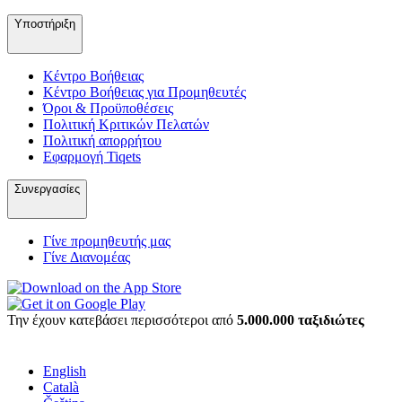
Υποστήριξη
Κέντρο Βοήθειας
Κέντρο Βοήθειας για Προμηθευτές
Όροι & Προϋποθέσεις
Πολιτική Κριτικών Πελατών
Πολιτική απορρήτου
Εφαρμογή Tiqets
Συνεργασίες
Γίνε προμηθευτής μας
Γίνε Διανομέας
Την έχουν κατεβάσει περισσότεροι από
5.000.000 ταξιδιώτες
English
Català