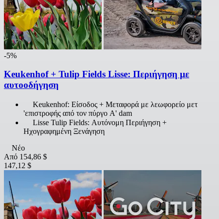
-5%
Keukenhof + Tulip Fields Lisse: Περιήγηση με
αυτοοδήγηση
Keukenhof: Είσοδος + Μεταφορά με λεωφορείο μετ
'επιστροφής από τον πύργο A' dam
Lisse Tulip Fields: Αυτόνομη Περιήγηση +
Ηχογραφημένη Ξενάγηση
Νέο
Από
154,86 $
147,12 $