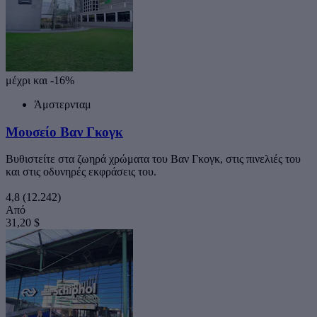
μέχρι και -16%
Άμστερνταμ
Μουσείο Βαν Γκογκ
Βυθιστείτε στα ζωηρά χρώματα του Βαν Γκογκ, στις πινελιές του
και στις οδυνηρές εκφράσεις του.
4,8
(12.242)
Από
31,20 $