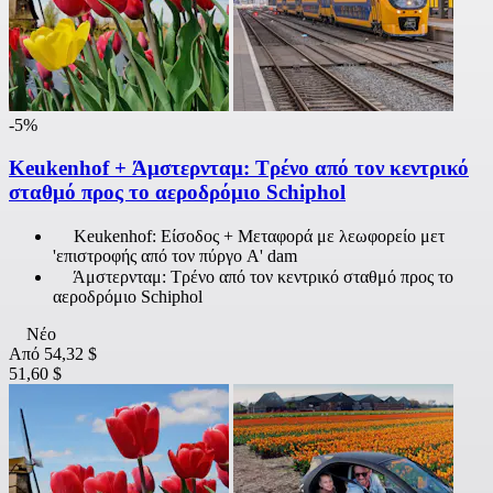
-5%
Keukenhof + Άμστερνταμ: Τρένο από τον κεντρικό
σταθμό προς το αεροδρόμιο Schiphol
Keukenhof: Είσοδος + Μεταφορά με λεωφορείο μετ
'επιστροφής από τον πύργο A' dam
Άμστερνταμ: Τρένο από τον κεντρικό σταθμό προς το
αεροδρόμιο Schiphol
Νέο
Από
54,32 $
51,60 $