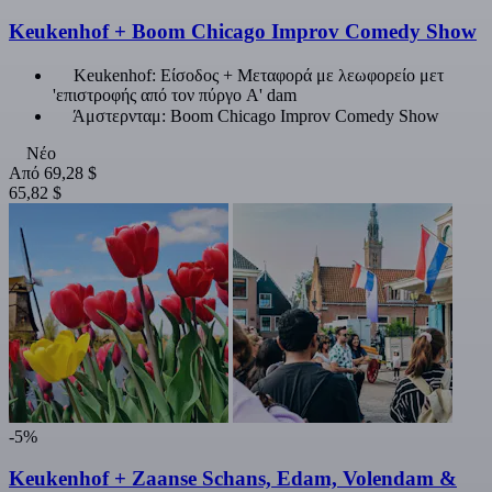
Keukenhof + Boom Chicago Improv Comedy Show
Keukenhof: Είσοδος + Μεταφορά με λεωφορείο μετ
'επιστροφής από τον πύργο A' dam
Άμστερνταμ: Boom Chicago Improv Comedy Show
Νέο
Από
69,28 $
65,82 $
-5%
Keukenhof + Zaanse Schans, Edam, Volendam &