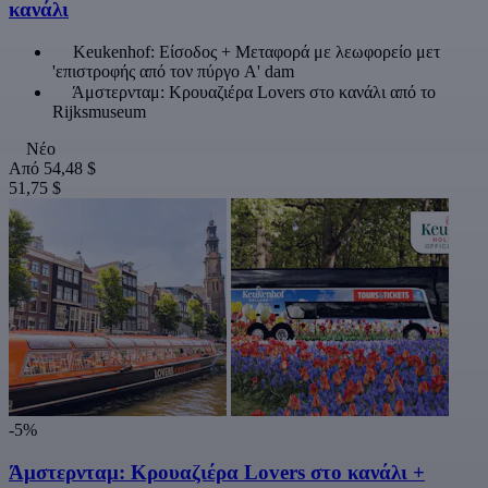
κανάλι
Keukenhof: Είσοδος + Μεταφορά με λεωφορείο μετ
'επιστροφής από τον πύργο A' dam
Άμστερνταμ: Κρουαζιέρα Lovers στο κανάλι από το
Rijksmuseum
Νέο
Από
54,48 $
51,75 $
-5%
Άμστερνταμ: Κρουαζιέρα Lovers στο κανάλι +