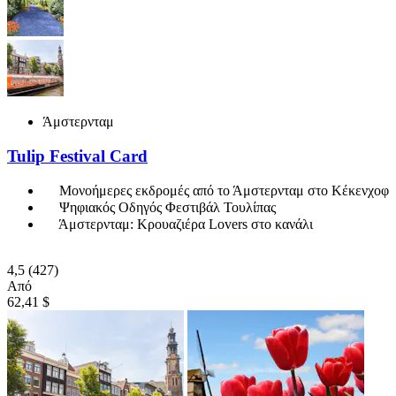
Άμστερνταμ
Tulip Festival Card
Μονοήμερες εκδρομές από το Άμστερνταμ στο Κέκενχοφ
Ψηφιακός Οδηγός Φεστιβάλ Τουλίπας
Άμστερνταμ: Κρουαζιέρα Lovers στο κανάλι
4,5
(427)
Από
62,41 $