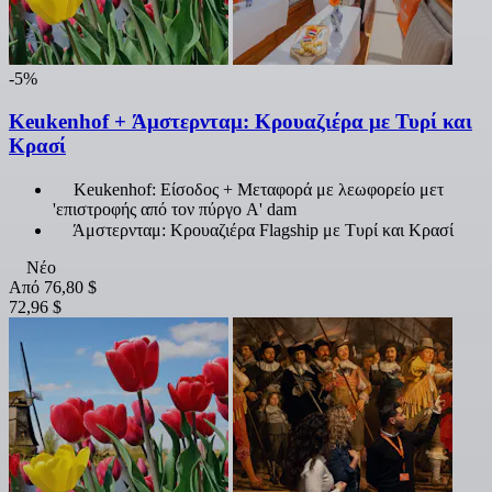
-5%
Keukenhof + Άμστερνταμ: Κρουαζιέρα με Τυρί και
Κρασί
Keukenhof: Είσοδος + Μεταφορά με λεωφορείο μετ
'επιστροφής από τον πύργο A' dam
Άμστερνταμ: Κρουαζιέρα Flagship με Τυρί και Κρασί
Νέο
Από
76,80 $
72,96 $