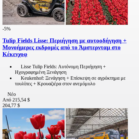
-5%
Tulip Fields Lisse: Περιήγηση με αυτοοδήγηση +
Μονοήμερες εκδρομές από το Άμστερνταμ στο
Κέκενχοφ
Lisse Tulip Fields: Αυτόνομη Περιήγηση +
Ηχογραφημένη Ξενάγηση
Keukenhof: Ξενάγηση + Επίσκεψη σε αγρόκτημα με
τουλίπες + Κρουαζιέρα στον ανεμόμυλο
Νέο
Από
215,54 $
204,77 $