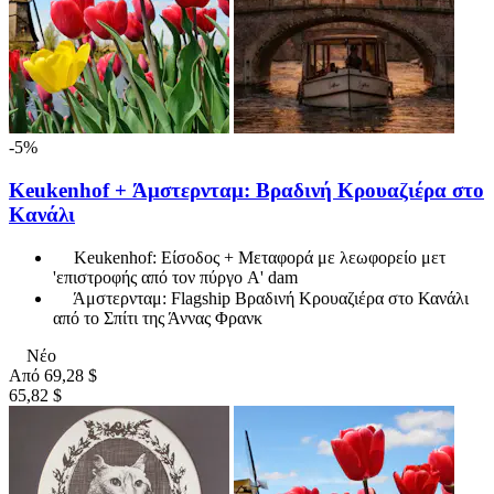
-5%
Keukenhof + Άμστερνταμ: Βραδινή Κρουαζιέρα στο
Κανάλι
Keukenhof: Είσοδος + Μεταφορά με λεωφορείο μετ
'επιστροφής από τον πύργο A' dam
Άμστερνταμ: Flagship Βραδινή Κρουαζιέρα στο Κανάλι
από το Σπίτι της Άννας Φρανκ
Νέο
Από
69,28 $
65,82 $