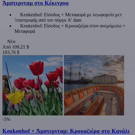
Άμστερνταμ στο Κέκενχοφ
Keukenhof: Είσοδος + Μεταφορά με λεωφορείο μετ
'επιστροφής από τον πύργο A' dam
Keukenhof: Είσοδος + Κρουαζιέρα στον ανεμόμυλο +
Μεταφορά
Νέο
Από
109,21 $
103,76 $
-5%
Keukenhof + Άμστερνταμ: Κρουαζιέρα στο Κανάλι