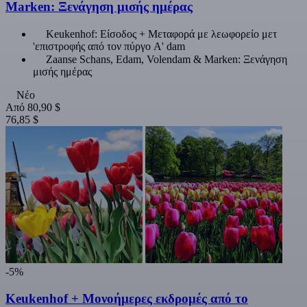
Marken: Ξενάγηση μισής ημέρας
Keukenhof: Είσοδος + Μεταφορά με λεωφορείο μετ
'επιστροφής από τον πύργο A' dam
Zaanse Schans, Edam, Volendam & Marken: Ξενάγηση
μισής ημέρας
Νέο
Από
80,90 $
76,85 $
-5%
Keukenhof + Μονοήμερες εκδρομές από το