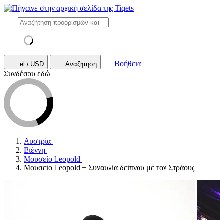
Βοήθεια
el / USD
Αναζήτηση
Συνδέσου εδώ
Αυστρία
Βιέννη
Μουσείο Leopold
Μουσείο Leopold + Συναυλία δείπνου με τον Στράους