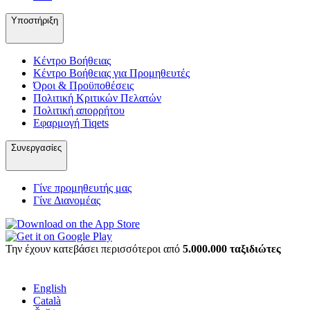
Υποστήριξη
Κέντρο Βοήθειας
Κέντρο Βοήθειας για Προμηθευτές
Όροι & Προϋποθέσεις
Πολιτική Κριτικών Πελατών
Πολιτική απορρήτου
Εφαρμογή Tiqets
Συνεργασίες
Γίνε προμηθευτής μας
Γίνε Διανομέας
Την έχουν κατεβάσει περισσότεροι από
5.000.000 ταξιδιώτες
English
Català