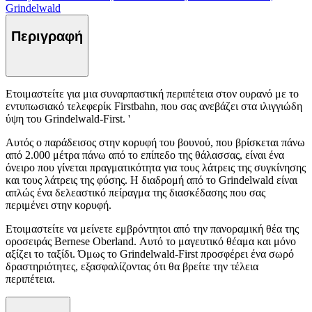
Grindelwald
Περιγραφή
Ετοιμαστείτε για μια συναρπαστική περιπέτεια στον ουρανό με το
εντυπωσιακό τελεφερίκ Firstbahn, που σας ανεβάζει στα ιλιγγιώδη
ύψη του Grindelwald-First. '
Αυτός ο παράδεισος στην κορυφή του βουνού, που βρίσκεται πάνω
από 2.000 μέτρα πάνω από το επίπεδο της θάλασσας, είναι ένα
όνειρο που γίνεται πραγματικότητα για τους λάτρεις της συγκίνησης
και τους λάτρεις της φύσης. Η διαδρομή από το Grindelwald είναι
απλώς ένα δελεαστικό πείραγμα της διασκέδασης που σας
περιμένει στην κορυφή.
Ετοιμαστείτε να μείνετε εμβρόντητοι από την πανοραμική θέα της
οροσειράς Bernese Oberland. Αυτό το μαγευτικό θέαμα και μόνο
αξίζει το ταξίδι. Όμως το Grindelwald-First προσφέρει ένα σωρό
δραστηριότητες, εξασφαλίζοντας ότι θα βρείτε την τέλεια
περιπέτεια.