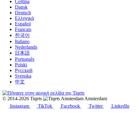
Čeština
Dansk
Deutsch
Ελληνικά
Español
Français
한국어
Italiano
Nederlands
日本語
Português
Polski
Русский
Svenska
中文
© 2014-2026 Tiqets
Amsterdam
Instagram
TikTok
Facebook
Twitter
LinkedIn