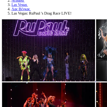
Νεβάδα
Las Vegas
Λας Βέγκας
Las Vegas: RuPaul 's Drag Race LIVE!