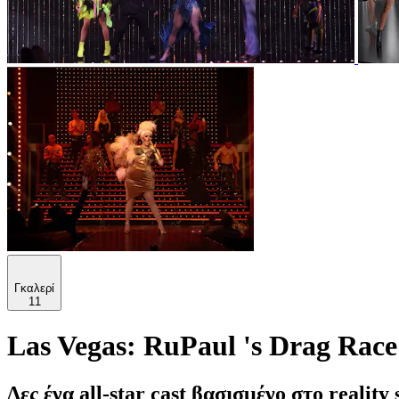
Γκαλερί
11
Las Vegas: RuPaul 's Drag Rac
Δες ένα all-star cast βασισμένο στο real