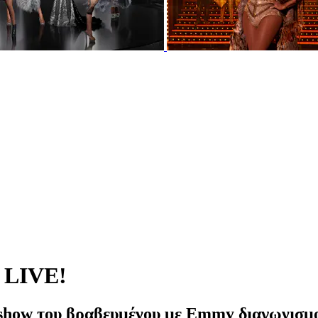
e LIVE!
ity show του βραβευμένου με Emmy διαγωνισμ