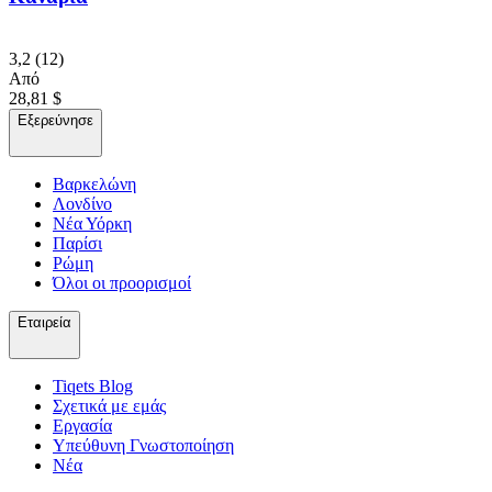
3,2
(12)
Από
28,81 $
Εξερεύνησε
Βαρκελώνη
Λονδίνο
Νέα Υόρκη
Παρίσι
Ρώμη
Όλοι οι προορισμοί
Εταιρεία
Tiqets Βlog
Σχετικά με εμάς
Εργασία
Υπεύθυνη Γνωστοποίηση
Νέα