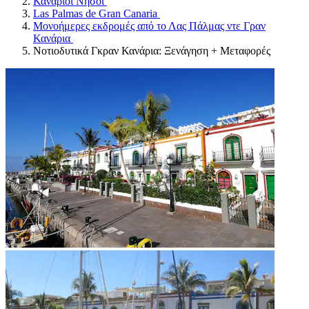
Κανάριοι Νήσοι
Las Palmas de Gran Canaria
Μονοήμερες εκδρομές από το Λας Πάλμας ντε Γραν
Κανάρια
Νοτιοδυτικά Γκραν Κανάρια: Ξενάγηση + Μεταφορές