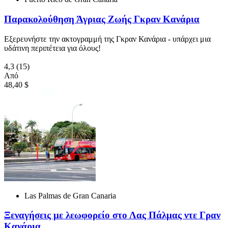
Παρακολούθηση Άγριας Ζωής Γκραν Κανάρια
Εξερευνήστε την ακτογραμμή της Γκραν Κανάρια - υπάρχει μια
υδάτινη περιπέτεια για όλους!
4,3
(15)
Από
48,40 $
Las Palmas de Gran Canaria
Ξεναγήσεις με λεωφορείο στο Λας Πάλμας ντε Γραν
Κανάρια