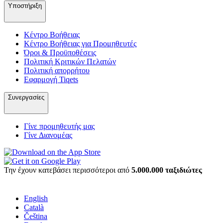
Υποστήριξη
Κέντρο Βοήθειας
Κέντρο Βοήθειας για Προμηθευτές
Όροι & Προϋποθέσεις
Πολιτική Κριτικών Πελατών
Πολιτική απορρήτου
Εφαρμογή Tiqets
Συνεργασίες
Γίνε προμηθευτής μας
Γίνε Διανομέας
Την έχουν κατεβάσει περισσότεροι από
5.000.000 ταξιδιώτες
English
Català
Čeština