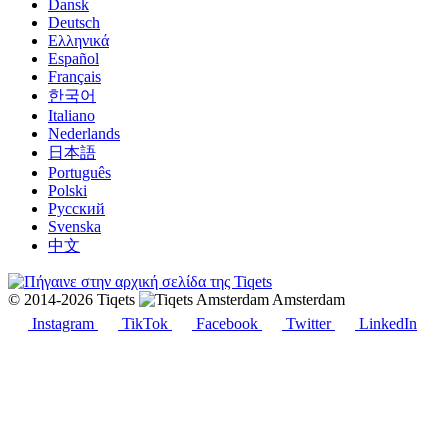
Dansk
Deutsch
Ελληνικά
Español
Français
한국어
Italiano
Nederlands
日本語
Português
Polski
Русский
Svenska
中文
© 2014-2026 Tiqets
Amsterdam
Instagram
TikTok
Facebook
Twitter
LinkedIn