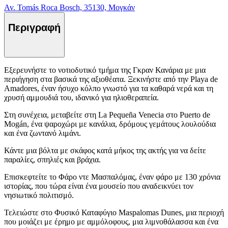
Av. Tomás Roca Bosch, 35130, Μογκάν
Περιγραφή
Εξερευνήστε το νοτιοδυτικό τμήμα της Γκραν Κανάρια με μια
περιήγηση στα βασικά της αξιοθέατα. Ξεκινήστε από την Playa de
Amadores, έναν ήσυχο κόλπο γνωστό για τα καθαρά νερά και τη
χρυσή αμμουδιά του, ιδανικό για ηλιοθεραπεία.
Στη συνέχεια, μεταβείτε στη La Pequeña Venecia στο Puerto de
Mogán, ένα ψαροχώρι με κανάλια, δρόμους γεμάτους λουλούδια
και ένα ζωντανό λιμάνι.
Κάντε μια βόλτα με σκάφος κατά μήκος της ακτής για να δείτε
παραλίες, σπηλιές και βράχια.
Επισκεφτείτε το Φάρο ντε Μασπαλόμας, έναν φάρο με 130 χρόνια
ιστορίας, που τώρα είναι ένα μουσείο που αναδεικνύει τον
νησιωτικό πολιτισμό.
Τελειώστε στο Φυσικό Καταφύγιο Maspalomas Dunes, μια περιοχή
που μοιάζει με έρημο με αμμόλοφους, μια λιμνοθάλασσα και ένα