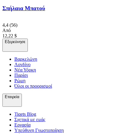
Σπήλαια Μπατού
4,4
(56)
Από
12,22 $
Εξερεύνησε
Βαρκελώνη
Λονδίνο
Νέα Υόρκη
Παρίσι
Ρώμη
Όλοι οι προορισμοί
Εταιρεία
Tiqets Βlog
Σχετικά με εμάς
Εργασία
Υπεύθυνη Γνωστοποίηση