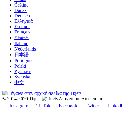
Čeština
Dansk
Deutsch
Ελληνικά
Español
Français
한국어
Italiano
Nederlands
日本語
Português
Polski
Русский
Svenska
中文
© 2014-2026 Tiqets
Amsterdam
Instagram
TikTok
Facebook
Twitter
LinkedIn