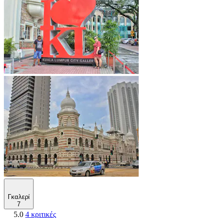
Γκαλερί
7
5.0
4 κριτικές