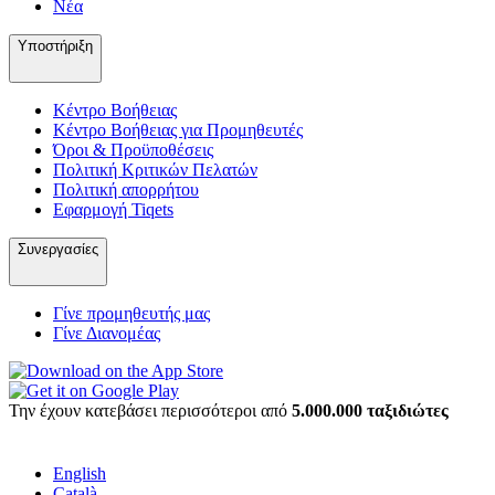
Νέα
Υποστήριξη
Κέντρο Βοήθειας
Κέντρο Βοήθειας για Προμηθευτές
Όροι & Προϋποθέσεις
Πολιτική Κριτικών Πελατών
Πολιτική απορρήτου
Εφαρμογή Tiqets
Συνεργασίες
Γίνε προμηθευτής μας
Γίνε Διανομέας
Την έχουν κατεβάσει περισσότεροι από
5.000.000 ταξιδιώτες
English
Català