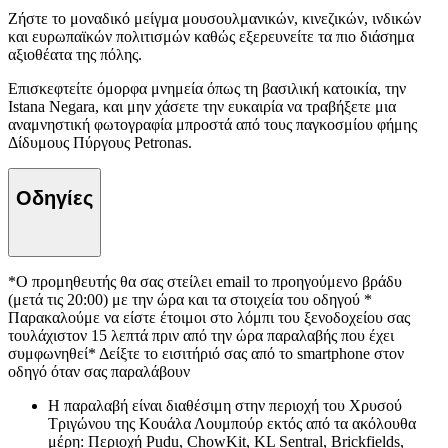
Ζήστε το μοναδικό μείγμα μουσουλμανικών, κινεζικών, ινδικών
και ευρωπαϊκών πολιτισμών καθώς εξερευνείτε τα πιο διάσημα
αξιοθέατα της πόλης.
Επισκεφτείτε όμορφα μνημεία όπως τη βασιλική κατοικία, την
Istana Negara, και μην χάσετε την ευκαιρία να τραβήξετε μια
αναμνηστική φωτογραφία μπροστά από τους παγκοσμίου φήμης
Δίδυμους Πύργους Petronas.
Οδηγίες
*Ο προμηθευτής θα σας στείλει email το προηγούμενο βράδυ
(μετά τις 20:00) με την ώρα και τα στοιχεία του οδηγού *
Παρακαλούμε να είστε έτοιμοι στο λόμπι του ξενοδοχείου σας
τουλάχιστον 15 λεπτά πριν από την ώρα παραλαβής που έχει
συμφωνηθεί* Δείξτε το εισιτήριό σας από το smartphone στον
οδηγό όταν σας παραλάβουν
Η παραλαβή είναι διαθέσιμη στην περιοχή του Χρυσού
Τριγώνου της Κουάλα Λουμπούρ εκτός από τα ακόλουθα
μέρη: Περιοχή Pudu, ChowKit, KL Sentral, Brickfields,