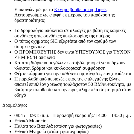
Επικοινώνησε με το
Κέντρο βοήθειας της Tiqets
.
Λειτουργούμε ως επαφή εκ μέρους του παρόχου της
δραστηριότητας
Το δρομολόγιο υπόκειται σε αλλαγές με βάση τις καιρικές
συνθήκες ή τις συνθήκες κυκλοφορίας της ημέρας
Ο τύπος οχήματος SIC εξαρτάται από τον αριθμό των
συμμετεχόντων
Ο ΠΡΟΜΗΘΕΥΤΗΣ δεν ειναι ΥΠΕΥΘΥΝΟΣ για ΤΥΧΟΝ
ΖΗΜΙΕΣ Ή απωλεια
Κατά τη διάρκεια μεγάλων φεστιβάλ, μπορεί να υπάρχουν
κλειστοί δρόμοι και κυκλοφοριακή συμφόρηση
Φέρτε φάρμακα για την ασθένεια της κίνησης, εάν χρειάζεται
Η παραλαβή από περιοχές εκτός της επιλεγμένης ζώνης
απαιτεί επιπλέον χρέωση τουλάχιστον 50 RM/αυτοκίνητο, με
βάση την τοποθεσία και την ώρα, πληρωτέα σε μετρητά στον
οδηγό
Δρομολόγιο:
08:45 – 09:15 π.μ. - Παραλαβή εκδρομής/ 14:00 – 14:30 μ.μ.
Εθνικό Μουσείο
Παλάτι του Βασιλιά (στάση για φωτογραφίες)
Εθνικό Μνημείο (στάση φωτογραφίας)