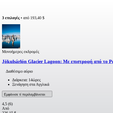
3 επιλογές
• από
193,40 $
Μονοήμερες εκδρομές
Jökulsárlón Glacier Lagoon: Με επιστροφή από το Ρ
Διαθέσιμο αύριο
Διάρκεια: 14ώρες
Ξενάγηση στα Αγγλικά
Εμφάνισε τί περιλαμβάνεται
4,5
(6)
Από
226,15 $