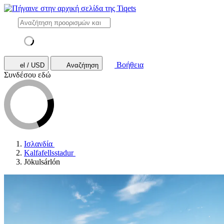
Βοήθεια
el / USD
Αναζήτηση
Συνδέσου εδώ
Ισλανδία
Kalfafellsstadur
Jökulsárlón