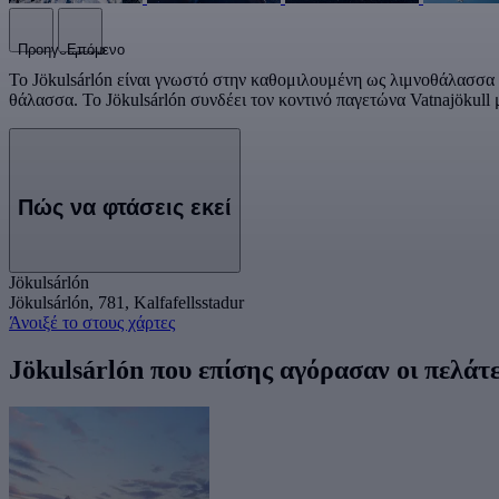
Προηγούμενο
Επόμενο
Το Jökulsárlón είναι γνωστό στην καθομιλουμένη ως λιμνοθάλασσα 
θάλασσα. Το Jökulsárlón συνδέει τον κοντινό παγετώνα Vatnajökull
Πώς να φτάσεις εκεί
Jökulsárlón
Jökulsárlón, 781, Kalfafellsstadur
Άνοιξέ το στους χάρτες
Jökulsárlón που επίσης αγόρασαν οι πελάτ