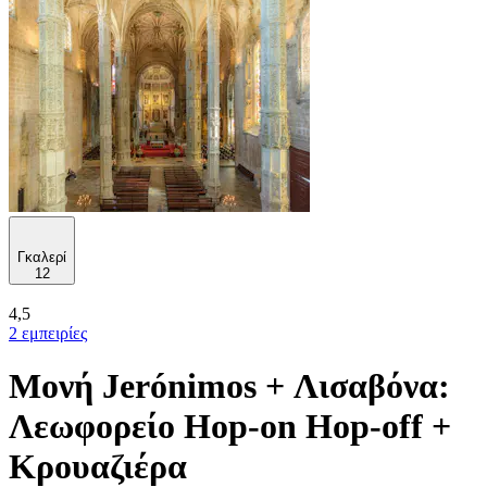
Γκαλερί
12
4,5
2 εμπειρίες
Μονή Jerónimos + Λισαβόνα:
Λεωφορείο Hop-on Hop-off +
Κρουαζιέρα