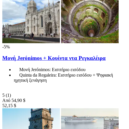
-5%
Μονή Jerónimos + Κουίντα ντα Ρεγκαλέιρα
Μονή Jerónimos: Εισιτήριο εισόδου
Quinta da Regaleira: Εισιτήριο εισόδου + Ψηφιακή
ηχητική ξενάγηση
5
(1)
Από
54,90 $
52,15 $