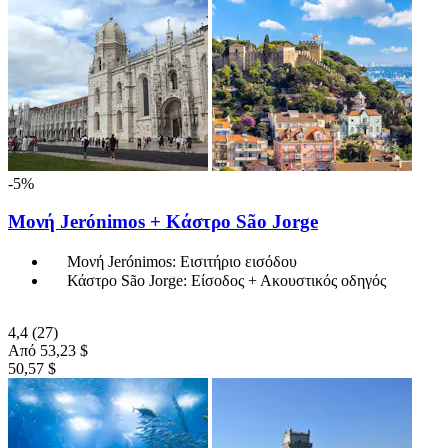
-5%
Μονή Jerónimos + Κάστρο São Jorge
Μονή Jerónimos: Εισιτήριο εισόδου
Κάστρο São Jorge: Είσοδος + Ακουστικός οδηγός
4,4
(27)
Από
53,23 $
50,57 $