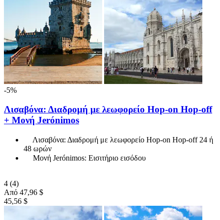
-5%
Λισαβόνα: Διαδρομή με λεωφορείο Hop-on Hop-off
+ Μονή Jerónimos
Λισαβόνα: Διαδρομή με λεωφορείο Hop-on Hop-off 24 ή
48 ωρών
Μονή Jerónimos: Εισιτήριο εισόδου
4
(4)
Από
47,96 $
45,56 $