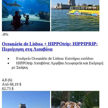
-8%
Oceanário de Lisboa + HIPPOtrip: HIPPIPRIP:
Περιήγηση στη Λισαβόνα
Ενυδρείο Oceanário de Lisboa: Εισιτήριο εισόδου
HIPPOtrip Λισαβόνα: Αμφίβια Λεωφορεία και Εκδρομή
με Σκάφος
4,8
(6)
Από
68,19 $
62,73 $