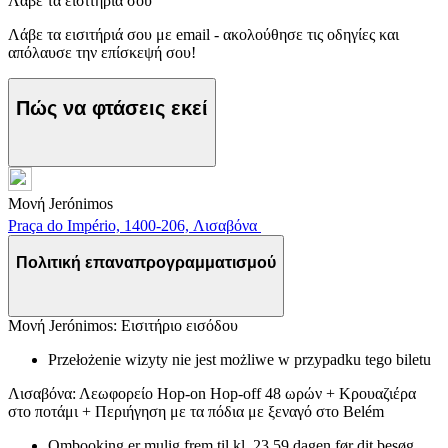
Λάβε τα εισιτήριά σου
Λάβε τα εισιτήριά σου με email - ακολούθησε τις οδηγίες και
απόλαυσε την επίσκεψή σου!
Πώς να φτάσεις εκεί
Μονή Jerónimos
Praça do Império, 1400-206, Λισαβόνα
Πολιτική επαναπρογραμματισμού
Μονή Jerónimos: Εισιτήριο εισόδου
Przełożenie wizyty nie jest możliwe w przypadku tego biletu
Λισαβόνα: Λεωφορείο Hop-on Hop-off 48 ωρών + Κρουαζιέρα
στο ποτάμι + Περιήγηση με τα πόδια με ξεναγό στο Belém
Ombooking er mulig frem til kl. 23.59 dagen før dit besøg