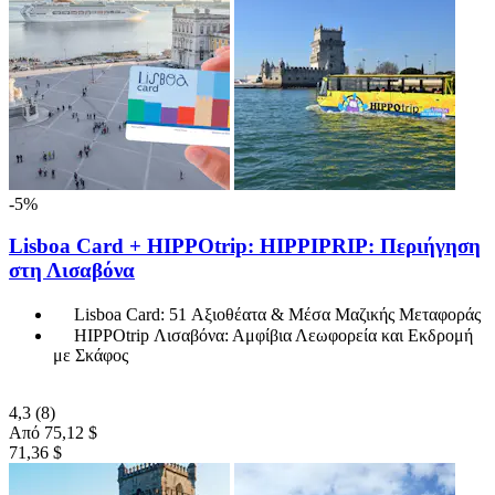
-5%
Lisboa Card + HIPPOtrip: HIPPIPRIP: Περιήγηση
στη Λισαβόνα
Lisboa Card: 51 Αξιοθέατα & Μέσα Μαζικής Μεταφοράς
HIPPOtrip Λισαβόνα: Αμφίβια Λεωφορεία και Εκδρομή
με Σκάφος
4,3
(8)
Από
75,12 $
71,36 $