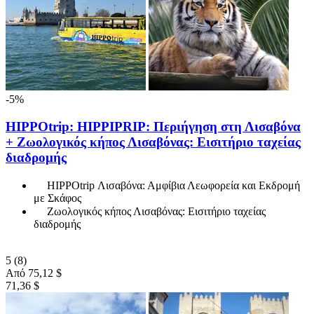
-5%
HIPPOtrip: HIPPIPRIP: Περιήγηση στη Λισαβόνα
+ Ζωολογικός κήπος Λισαβόνας: Εισιτήριο ταχείας
διαδρομής
HIPPOtrip Λισαβόνα: Αμφίβια Λεωφορεία και Εκδρομή
με Σκάφος
Ζωολογικός κήπος Λισαβόνας: Εισιτήριο ταχείας
διαδρομής
5
(8)
Από
75,12 $
71,36 $