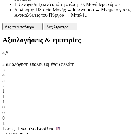
Η ξενάγηση ξεκινά από τη στάση 10, Μονή Ιερωνύμου
Διαδρομή: Πλατεία Μονής → Ιερώνυμου → Μνημείο για τις
Ανακαλύψεις του Πύργου → Μπελέμ
Δες περισσότερα
Δες λιγότερα
Αξιολογήσεις & εμπειρίες
4,5
2 αξιολόγηση επαληθευμένου πελάτη
5
4
3
2
1
1
1
0
0
0
L
Lorna,
Ηνωμένο Βασίλειο