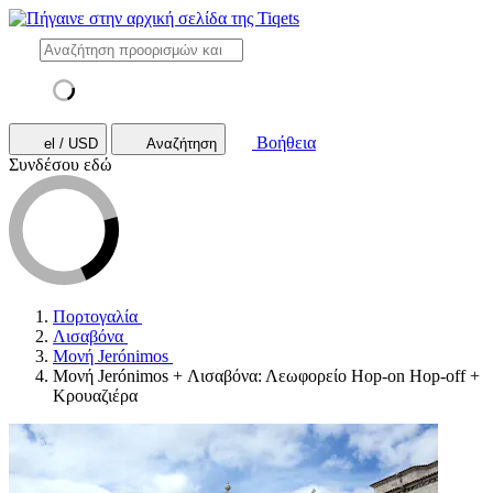
Βοήθεια
el / USD
Αναζήτηση
Συνδέσου εδώ
Πορτογαλία
Λισαβόνα
Μονή Jerónimos
Μονή Jerónimos + Λισαβόνα: Λεωφορείο Hop-on Hop-off +
Κρουαζιέρα