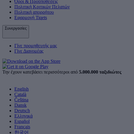
Όροι & Προϋποθέσεις
Πολιτική Κριτικών Πελατών
Πολιτική απορρήτου
Εφαρμογή Tiqets
Συνεργασίες
Γίνε προμηθευτής μας
Γίνε Διανομέας
Την έχουν κατεβάσει περισσότεροι από
5.000.000 ταξιδιώτες
English
Català
Čeština
Dansk
Deutsch
Ελληνικά
Español
Français
한국어