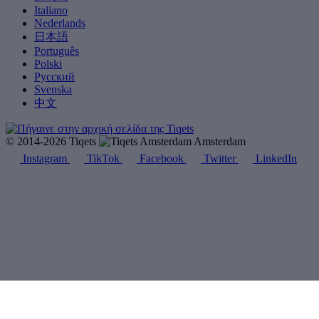
Italiano
Nederlands
日本語
Português
Polski
Русский
Svenska
中文
© 2014-2026 Tiqets
Amsterdam
Instagram
TikTok
Facebook
Twitter
LinkedIn