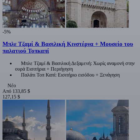
-5%
Μπλε Τζαμί & Βασιλική Κινστέρνα + Μουσείο του
παλατιού Τοπκαπί
Μπλε Τζαμί & Βασιλική Δεξαμενή: Χωρίς αναμονή στην
ουρά Εισιτήρια + Περιήγηση
Παλάτι Τοπ Καπί: Εισιτήριο εισόδου + Ξενάγηση
Νέο
Από
133,85 $
127,15 $