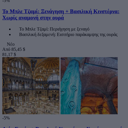
-5%
Το Μπλε Τζαμί: Ξενάγηση + Βασιλική Κινστέρνα:
Χωρίς αναμονή στην ουρά
Το Μπλε Τζαμί: Περιήγηση με ξεναγό
Βασιλική δεξαμενή: Εισιτήριο παράκαμψης της ουράς
Νέο
Από
85,45 $
81,17 $
-5%