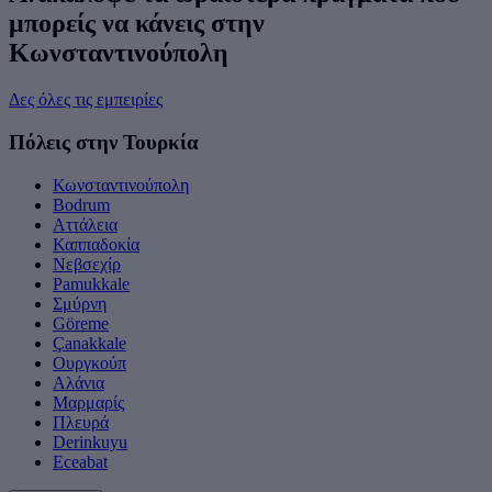
μπορείς να κάνεις στην
Κωνσταντινούπολη
Δες όλες τις εμπειρίες
Πόλεις στην Τουρκία
Κωνσταντινούπολη
Bodrum
Αττάλεια
Καππαδοκία
Νεβσεχίρ
Pamukkale
Σμύρνη
Göreme
Çanakkale
Ουργκούπ
Αλάνια
Μαρμαρίς
Πλευρά
Derinkuyu
Eceabat