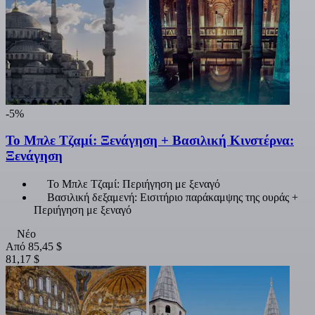
-5%
Το Μπλε Τζαμί: Ξενάγηση + Βασιλική Κινστέρνα:
Ξενάγηση
Το Μπλε Τζαμί: Περιήγηση με ξεναγό
Βασιλική δεξαμενή: Εισιτήριο παράκαμψης της ουράς +
Περιήγηση με ξεναγό
Νέο
Από
85,45 $
81,17 $