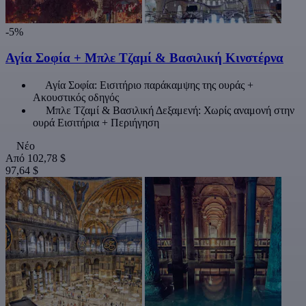
-5%
Αγία Σοφία + Μπλε Τζαμί & Βασιλική Κινστέρνα
Αγία Σοφία: Εισιτήριο παράκαμψης της ουράς +
Ακουστικός οδηγός
Μπλε Τζαμί & Βασιλική Δεξαμενή: Χωρίς αναμονή στην
ουρά Εισιτήρια + Περιήγηση
Νέο
Από
102,78 $
97,64 $