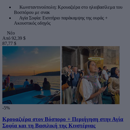
Κωνσταντινούπολη: Κρουαζιέρα στο ηλιοβασίλεμα του
Βοσπόρου με σνακ
Αγία Σοφία: Εισιτήριο παράκαμψης της ουράς +
Ακουστικός οδηγός
Νέο
Από
92,39 $
87,77 $
-5%
Κρουαζιέρα στον Βόσπορο + Περιήγηση στην Αγία
Σοφία και τη Βασιλική της Κινστέρνας