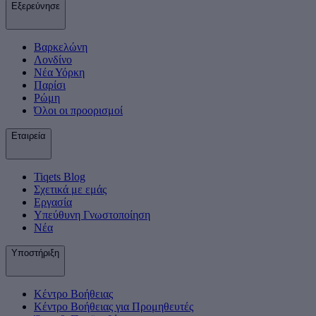
Εξερεύνησε
Βαρκελώνη
Λονδίνο
Νέα Υόρκη
Παρίσι
Ρώμη
Όλοι οι προορισμοί
Εταιρεία
Tiqets Βlog
Σχετικά με εμάς
Εργασία
Υπεύθυνη Γνωστοποίηση
Νέα
Υποστήριξη
Κέντρο Βοήθειας
Κέντρο Βοήθειας για Προμηθευτές