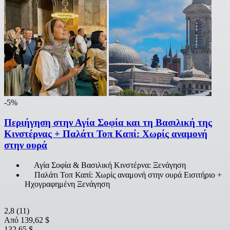
-5%
Περιήγηση στην Αγία Σοφία και τη Βασιλική της
Κινστέρνας + Παλάτι Τοπ Καπί: Χωρίς αναμονή
στην ουρά
Αγία Σοφία & Βασιλική Κινστέρνα: Ξενάγηση
Παλάτι Τοπ Καπί: Χωρίς αναμονή στην ουρά Εισιτήριο +
Ηχογραφημένη Ξενάγηση
2,8
(11)
Από
139,62 $
132,65 $