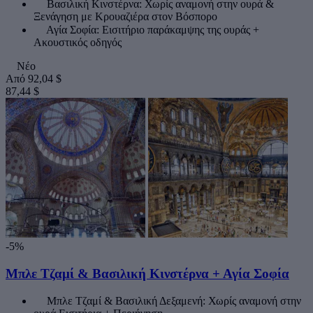
Βασιλική Κινστέρνα: Χωρίς αναμονή στην ουρά &
Ξενάγηση με Κρουαζιέρα στον Βόσπορο
Αγία Σοφία: Εισιτήριο παράκαμψης της ουράς +
Ακουστικός οδηγός
Νέο
Από
92,04 $
87,44 $
-5%
Μπλε Τζαμί & Βασιλική Κινστέρνα + Αγία Σοφία
Μπλε Τζαμί & Βασιλική Δεξαμενή: Χωρίς αναμονή στην