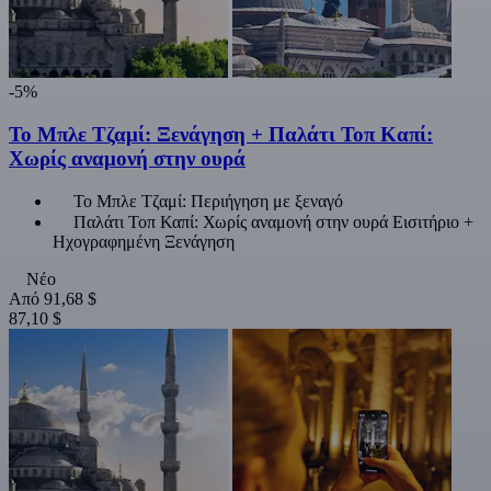
-5%
Το Μπλε Τζαμί: Ξενάγηση + Παλάτι Τοπ Καπί:
Χωρίς αναμονή στην ουρά
Το Μπλε Τζαμί: Περιήγηση με ξεναγό
Παλάτι Τοπ Καπί: Χωρίς αναμονή στην ουρά Εισιτήριο +
Ηχογραφημένη Ξενάγηση
Νέο
Από
91,68 $
87,10 $