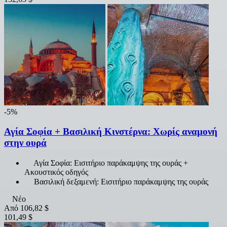
-5%
Αγία Σοφία + Βασιλική Κινστέρνα: Χωρίς αναμονή
στην ουρά
Αγία Σοφία: Εισιτήριο παράκαμψης της ουράς +
Ακουστικός οδηγός
Βασιλική δεξαμενή: Εισιτήριο παράκαμψης της ουράς
Νέο
Από
106,82 $
101,49 $