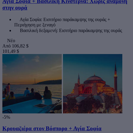
Αγία Σοφία + Βασιλική Κινστέρνα: Χωρίς αναμονή
στην ουρά
Αγία Σοφία: Εισιτήριο παράκαμψης της ουράς +
Περιήγηση με ξεναγό
Βασιλική δεξαμενή: Εισιτήριο παράκαμψης της ουράς
Νέο
Από
106,82 $
101,49 $
-5%
Κρουαζιέρα στον Βόσπορο + Αγία Σοφία