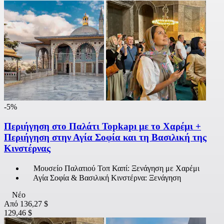
-5%
Περιήγηση στο Παλάτι Topkapı με το Χαρέμι +
Περιήγηση στην Αγία Σοφία και τη Βασιλική της
Κινστέρνας
Μουσείο Παλατιού Τοπ Καπί: Ξενάγηση με Χαρέμι
Αγία Σοφία & Βασιλική Κινστέρνα: Ξενάγηση
Νέο
Από
136,27 $
129,46 $