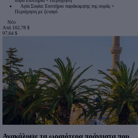
ουρά Εισιτήρια + Περιήγηση
Αγία Σοφία: Εισιτήριο παράκαμψης της ουράς +
Περιήγηση με ξεναγό
Νέο
Από
102,78 $
97,64 $
Ανακάλυψε τα ωραιότερα πράγματα που