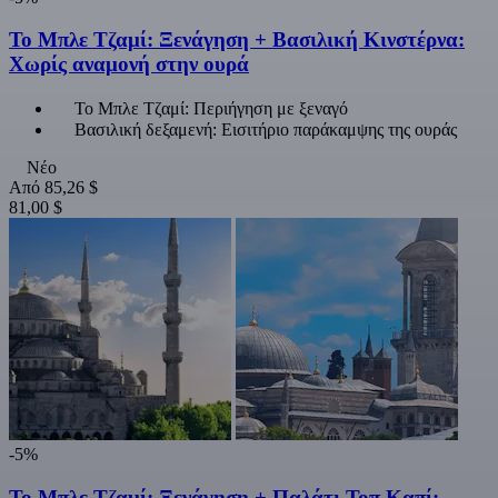
Το Μπλε Τζαμί: Ξενάγηση + Βασιλική Κινστέρνα:
Χωρίς αναμονή στην ουρά
Το Μπλε Τζαμί: Περιήγηση με ξεναγό
Βασιλική δεξαμενή: Εισιτήριο παράκαμψης της ουράς
Νέο
Από
85,26 $
81,00 $
-5%
Το Μπλε Τζαμί: Ξενάγηση + Παλάτι Τοπ Καπί: