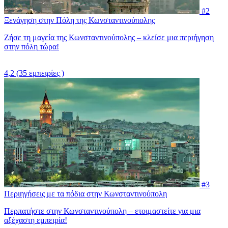
#2
Ξενάγηση στην Πόλη της Κωνσταντινούπολης
Ζήσε τη μαγεία της Κωνσταντινούπολης – κλείσε μια περιήγηση
στην πόλη τώρα!
4,2
(35 εμπειρίες )
#3
Περιηγήσεις με τα πόδια στην Κωνσταντινούπολη
Περπατήστε στην Κωνσταντινούπολη – ετοιμαστείτε για μια
αξέχαστη εμπειρία!