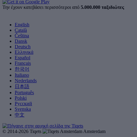
Την έχουν κατεβάσει περισσότεροι από
5.000.000 ταξιδιώτες
English
Català
Čeština
Dansk
Deutsch
Ελληνικά
Español
Français
한국어
Italiano
Nederlands
日本語
Português
Polski
Русский
Svenska
中文
© 2014-2026 Tiqets
Amsterdam