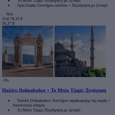
Το Μπλε Τζαμί: Περιήγηση με ξεναγό
Αγία Σοφία: Εισιτήριο εισόδου + Περιήγηση με ξεναγό
Νέο
Από
59,33 $
56,37 $
-5%
Παλάτι Dolmabahce + Το Μπλε Τζαμί: Ξενάγηση
Παλάτι Dolmabahce: Εισιτήριο παράκαμψης της ουράς +
Ακουστικός οδηγός
Το Μπλε Τζαμί: Περιήγηση με ξεναγό