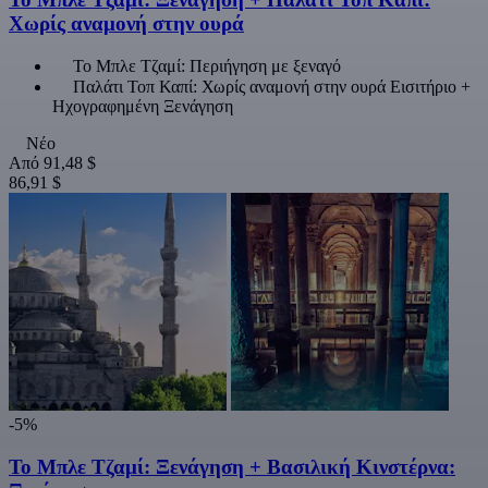
Χωρίς αναμονή στην ουρά
Το Μπλε Τζαμί: Περιήγηση με ξεναγό
Παλάτι Τοπ Καπί: Χωρίς αναμονή στην ουρά Εισιτήριο +
Ηχογραφημένη Ξενάγηση
Νέο
Από
91,48 $
86,91 $
-5%
Το Μπλε Τζαμί: Ξενάγηση + Βασιλική Κινστέρνα: