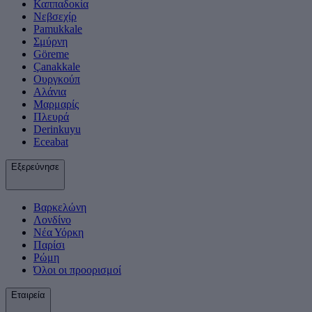
Καππαδοκία
Νεβσεχίρ
Pamukkale
Σμύρνη
Göreme
Çanakkale
Ουργκούπ
Αλάνια
Μαρμαρίς
Πλευρά
Derinkuyu
Eceabat
Εξερεύνησε
Βαρκελώνη
Λονδίνο
Νέα Υόρκη
Παρίσι
Ρώμη
Όλοι οι προορισμοί
Εταιρεία