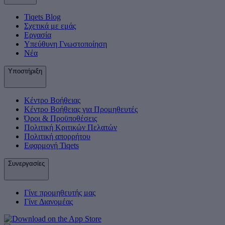
Tiqets Βlog
Σχετικά με εμάς
Εργασία
Υπεύθυνη Γνωστοποίηση
Νέα
Υποστήριξη
Κέντρο Βοήθειας
Κέντρο Βοήθειας για Προμηθευτές
Όροι & Προϋποθέσεις
Πολιτική Κριτικών Πελατών
Πολιτική απορρήτου
Εφαρμογή Tiqets
Συνεργασίες
Γίνε προμηθευτής μας
Γίνε Διανομέας