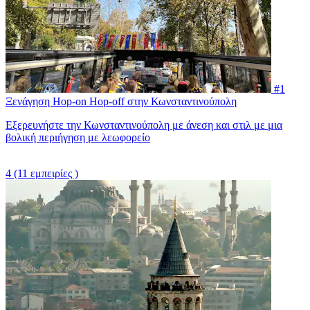
#1
Ξενάγηση Hop-on Hop-off στην Κωνσταντινούπολη
Εξερευνήστε την Κωνσταντινούπολη με άνεση και στιλ με μια
βολική περιήγηση με λεωφορείο
4
(11 εμπειρίες )