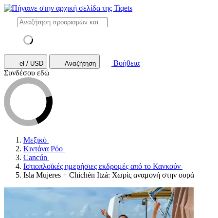
Βοήθεια
el / USD
Αναζήτηση
Συνδέσου εδώ
Μεξικό
Κιντάνα Ρόο
Cancún
Ιστιοπλοϊκές ημερήσιες εκδρομές από το Κανκούν
Isla Mujeres + Chichén Itzá: Χωρίς αναμονή στην ουρά