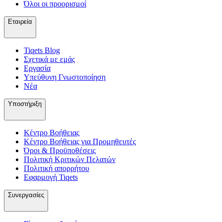
Όλοι οι προορισμοί
Εταιρεία
Tiqets Βlog
Σχετικά με εμάς
Εργασία
Υπεύθυνη Γνωστοποίηση
Νέα
Υποστήριξη
Κέντρο Βοήθειας
Κέντρο Βοήθειας για Προμηθευτές
Όροι & Προϋποθέσεις
Πολιτική Κριτικών Πελατών
Πολιτική απορρήτου
Εφαρμογή Tiqets
Συνεργασίες