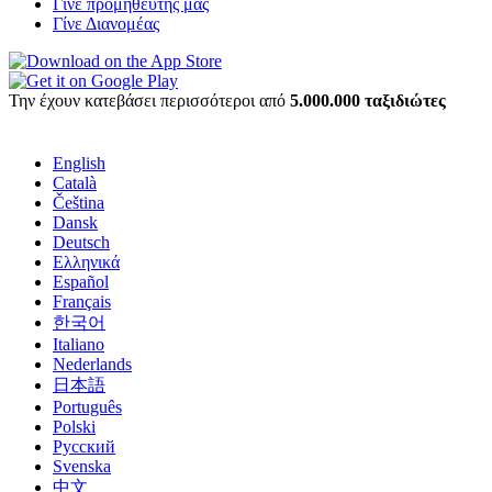
Γίνε προμηθευτής μας
Γίνε Διανομέας
Την έχουν κατεβάσει περισσότεροι από
5.000.000 ταξιδιώτες
English
Català
Čeština
Dansk
Deutsch
Ελληνικά
Español
Français
한국어
Italiano
Nederlands
日本語
Português
Polski
Русский
Svenska
中文