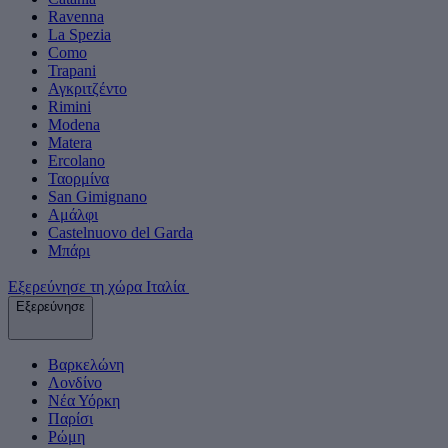
Ravenna
La Spezia
Como
Trapani
Αγκριτζέντο
Rimini
Modena
Matera
Ercolano
Ταορμίνα
San Gimignano
Αμάλφι
Castelnuovo del Garda
Μπάρι
Εξερεύνησε τη χώρα Ιταλία
Εξερεύνησε
Βαρκελώνη
Λονδίνο
Νέα Υόρκη
Παρίσι
Ρώμη