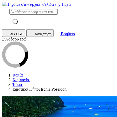
Βοήθεια
el / USD
Αναζήτηση
Συνδέσου εδώ
Ιταλία
Καμπανία
Ίσκια
Ιαματικοί Κήποι Ischia Poseidon