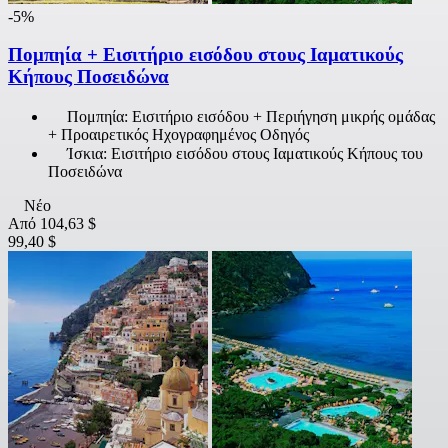
-5%
Πομπηία + Εισιτήριο εισόδου στους Ιαματικούς
Κήπους Ποσειδώνα
Πομπηία: Εισιτήριο εισόδου + Περιήγηση μικρής ομάδας
+ Προαιρετικός Ηχογραφημένος Οδηγός
Ίσκια: Εισιτήριο εισόδου στους Ιαματικούς Κήπους του
Ποσειδώνα
Νέο
Από
104,63 $
99,40 $