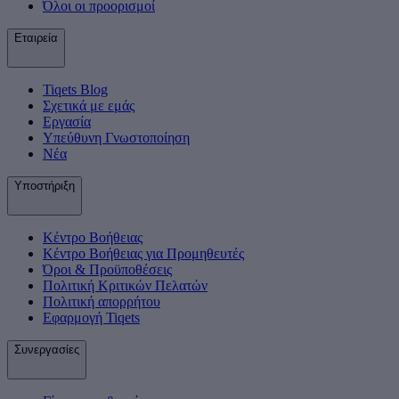
Όλοι οι προορισμοί
Εταιρεία
Tiqets Βlog
Σχετικά με εμάς
Εργασία
Υπεύθυνη Γνωστοποίηση
Νέα
Υποστήριξη
Κέντρο Βοήθειας
Κέντρο Βοήθειας για Προμηθευτές
Όροι & Προϋποθέσεις
Πολιτική Κριτικών Πελατών
Πολιτική απορρήτου
Εφαρμογή Tiqets
Συνεργασίες