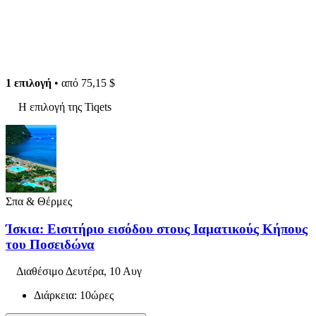
1 επιλογή
• από
75,15 $
Η επιλογή της Tiqets
Σπα & Θέρμες
Ίσκια: Εισιτήριο εισόδου στους Ιαματικούς Κήπους
του Ποσειδώνα
Διαθέσιμο
Δευτέρα, 10 Αυγ
Διάρκεια: 10ώρες