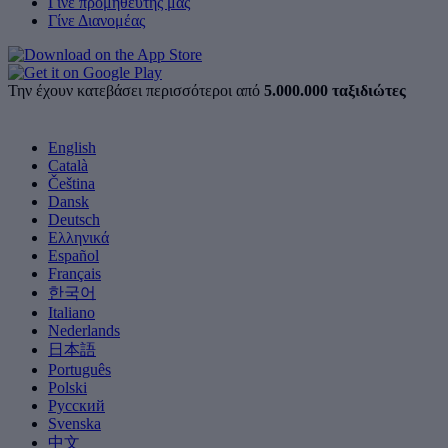
Γίνε προμηθευτής μας
Γίνε Διανομέας
Την έχουν κατεβάσει περισσότεροι από
5.000.000 ταξιδιώτες
English
Català
Čeština
Dansk
Deutsch
Ελληνικά
Español
Français
한국어
Italiano
Nederlands
日本語
Português
Polski
Русский
Svenska
中文