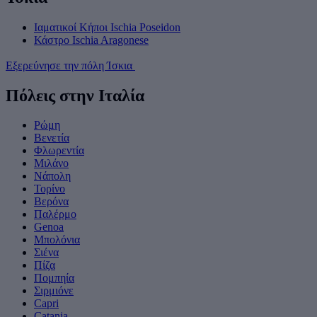
Ιαματικοί Κήποι Ischia Poseidon
Κάστρο Ischia Aragonese
Εξερεύνησε την πόλη Ίσκια
Πόλεις στην Ιταλία
Ρώμη
Βενετία
Φλωρεντία
Μιλάνο
Νάπολη
Τορίνο
Βερόνα
Παλέρμο
Genoa
Μπολόνια
Σιένα
Πίζα
Πομπηία
Σιρμιόνε
Capri
Catania