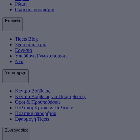
Ρώμη
Όλοι οι προορισμοί
Εταιρεία
Tiqets Βlog
Σχετικά με εμάς
Εργασία
Υπεύθυνη Γνωστοποίηση
Νέα
Υποστήριξη
Κέντρο Βοήθειας
Κέντρο Βοήθειας για Προμηθευτές
Όροι & Προϋποθέσεις
Πολιτική Κριτικών Πελατών
Πολιτική απορρήτου
Εφαρμογή Tiqets
Συνεργασίες