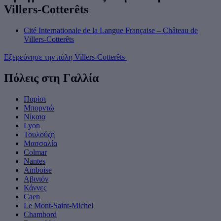
Villers-Cotterêts
Cité Internationale de la Langue Française – Château de
Villers-Cotterêts
Εξερεύνησε την πόλη Villers-Cotterêts
Πόλεις στη Γαλλία
Παρίσι
Μπορντώ
Νίκαια
Lyon
Τουλούζη
Μασσαλία
Colmar
Nantes
Amboise
Αβινιόν
Κάννες
Caen
Le Mont-Saint-Michel
Chambord