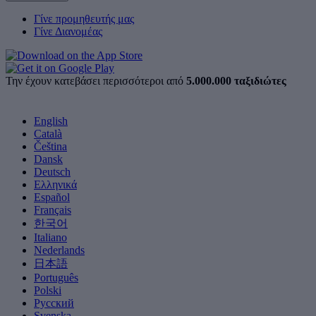
Γίνε προμηθευτής μας
Γίνε Διανομέας
Την έχουν κατεβάσει περισσότεροι από
5.000.000 ταξιδιώτες
English
Català
Čeština
Dansk
Deutsch
Ελληνικά
Español
Français
한국어
Italiano
Nederlands
日本語
Português
Polski
Русский
Svenska