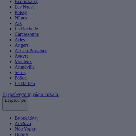
Βερσαλλίες
Σεν Ντενί
Poissy
Nîmes
Λιλ
La Rochelle
Carcassonne
Arles
Angers
Aix-en-Provence
Άγκντε
Monteux
Amnéville
Serris
Ρόδος
La Barben
Εξερεύνησε τη χώρα Γαλλία
Εξερεύνησε
Βαρκελώνη
Λονδίνο
Νέα Υόρκη
Παρίσι