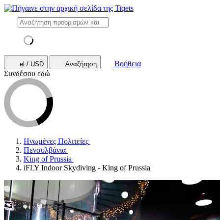
Βοήθεια
el / USD
Αναζήτηση
Συνδέσου εδώ
Ηνωμένες Πολιτείες
Πενσυλβάνια
King of Prussia
iFLY Indoor Skydiving - King of Prussia