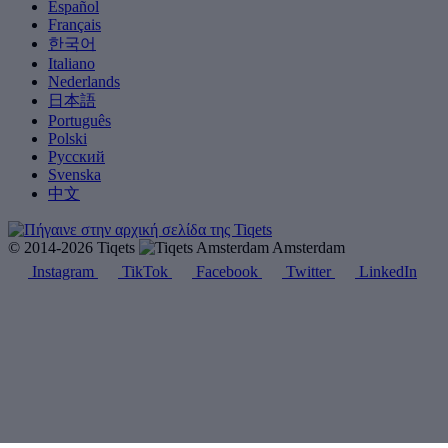
Español
Français
한국어
Italiano
Nederlands
日本語
Português
Polski
Русский
Svenska
中文
© 2014-2026 Tiqets
Amsterdam
Instagram
TikTok
Facebook
Twitter
LinkedIn