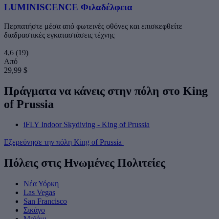
LUMINISCENCE Φιλαδέλφεια
Περπατήστε μέσα από φωτεινές οθόνες και επισκεφθείτε
διαδραστικές εγκαταστάσεις τέχνης
4,6
(19)
Από
29,99 $
Πράγματα να κάνεις στην πόλη στο King
of Prussia
iFLY Indoor Skydiving - King of Prussia
Εξερεύνησε την πόλη King of Prussia
Πόλεις στις Ηνωμένες Πολιτείες
Νέα Υόρκη
Las Vegas
San Francisco
Σικάγο
Μαϊάμι