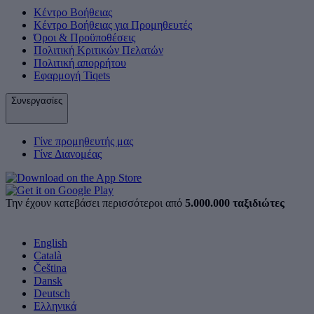
Κέντρο Βοήθειας
Κέντρο Βοήθειας για Προμηθευτές
Όροι & Προϋποθέσεις
Πολιτική Κριτικών Πελατών
Πολιτική απορρήτου
Εφαρμογή Tiqets
Συνεργασίες
Γίνε προμηθευτής μας
Γίνε Διανομέας
Την έχουν κατεβάσει περισσότεροι από
5.000.000 ταξιδιώτες
English
Català
Čeština
Dansk
Deutsch
Ελληνικά