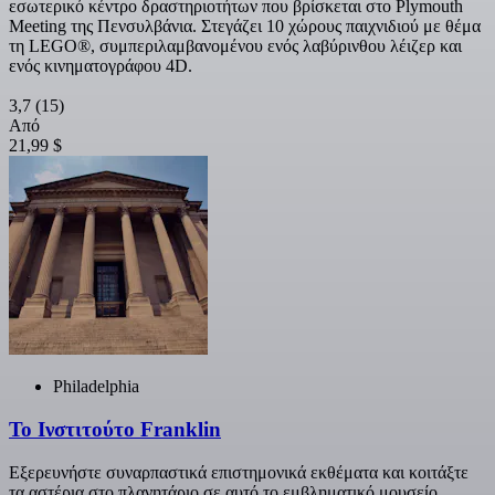
εσωτερικό κέντρο δραστηριοτήτων που βρίσκεται στο Plymouth
Meeting της Πενσυλβάνια. Στεγάζει 10 χώρους παιχνιδιού με θέμα
τη LEGO®, συμπεριλαμβανομένου ενός λαβύρινθου λέιζερ και
ενός κινηματογράφου 4D.
3,7
(15)
Από
21,99 $
Philadelphia
Το Ινστιτούτο Franklin
Εξερευνήστε συναρπαστικά επιστημονικά εκθέματα και κοιτάξτε
τα αστέρια στο πλανητάριο σε αυτό το εμβληματικό μουσείο