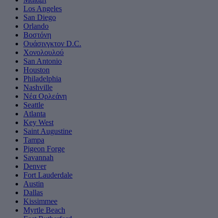
Los Angeles
San Diego
Orlando
Βοστόνη
Ουάσινγκτον D.C.
Χονολουλού
San Antonio
Houston
Philadelphia
Nashville
Νέα Ορλεάνη
Seattle
Atlanta
Key West
Saint Augustine
Tampa
Pigeon Forge
Savannah
Denver
Fort Lauderdale
Austin
Dallas
Kissimmee
Myrtle Beach