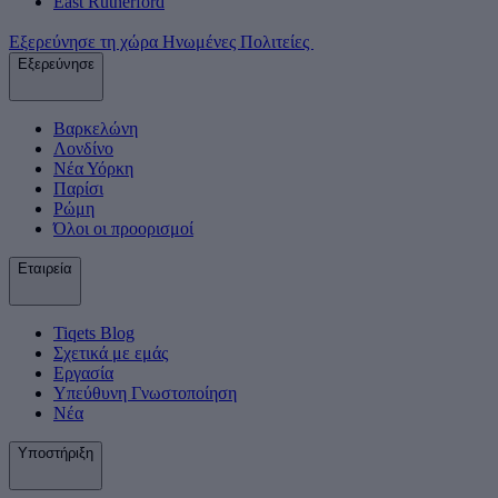
East Rutherford
Εξερεύνησε τη χώρα Ηνωμένες Πολιτείες
Εξερεύνησε
Βαρκελώνη
Λονδίνο
Νέα Υόρκη
Παρίσι
Ρώμη
Όλοι οι προορισμοί
Εταιρεία
Tiqets Βlog
Σχετικά με εμάς
Εργασία
Υπεύθυνη Γνωστοποίηση
Νέα
Υποστήριξη