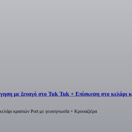
ηση με ξεναγό στο Tuk Tuk + Επίσκεψη στο κελάρι κ
κελάρι κρασιών Port με γευσιγνωσία + Κρουαζιέρα