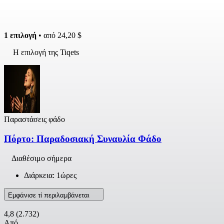
1 επιλογή
• από
24,20 $
Η επιλογή της Tiqets
Παραστάσεις φάδο
Πόρτο: Παραδοσιακή Συναυλία Φάδο
Διαθέσιμο σήμερα
Διάρκεια: 1ώρες
Εμφάνισε τί περιλαμβάνεται
4,8
(2.732)
Από