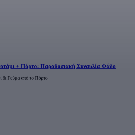
 ποτάμι + Πόρτο: Παραδοσιακή Συναυλία Φάδο
ι & Γεύμα από το Πόρτο