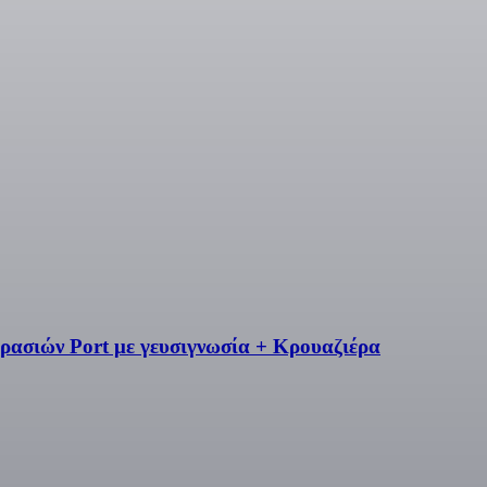
ρασιών Port με γευσιγνωσία + Κρουαζιέρα