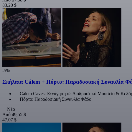
83,20 $
-5%
Σπήλαια Cálem + Πόρτο: Παραδοσιακή Συναυλία Φ
Cálem Caves: Ξενάγηση σε Διαδραστικό Μουσείο & Κελά
Πόρτο: Παραδοσιακή Συναυλία Φάδο
Νέο
Από
49,55 $
47,07 $