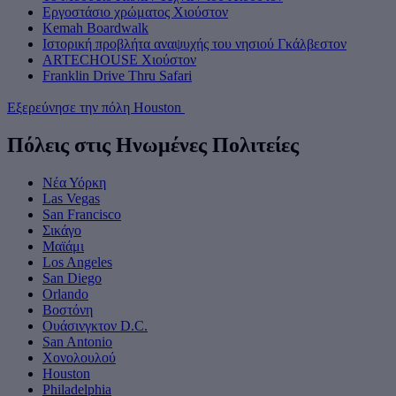
Εργοστάσιο χρώματος Χιούστον
Kemah Boardwalk
Ιστορική προβλήτα αναψυχής του νησιού Γκάλβεστον
ARTECHOUSE Χιούστον
Franklin Drive Thru Safari
Εξερεύνησε την πόλη Houston
Πόλεις στις Ηνωμένες Πολιτείες
Νέα Υόρκη
Las Vegas
San Francisco
Σικάγο
Μαϊάμι
Los Angeles
San Diego
Orlando
Βοστόνη
Ουάσινγκτον D.C.
San Antonio
Χονολουλού
Houston
Philadelphia