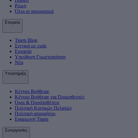
Παρίσι
Ρώμη
Όλοι οι προορισμοί
Εταιρεία
Tiqets Βlog
Σχετικά με εμάς
Εργασία
Υπεύθυνη Γνωστοποίηση
Νέα
Υποστήριξη
Κέντρο Βοήθειας
Κέντρο Βοήθειας για Προμηθευτές
Όροι & Προϋποθέσεις
Πολιτική Κριτικών Πελατών
Πολιτική απορρήτου
Εφαρμογή Tiqets
Συνεργασίες