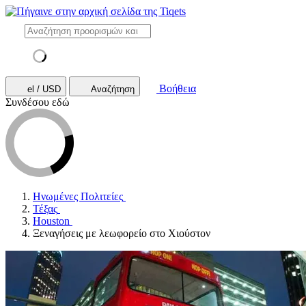
Βοήθεια
el / USD
Αναζήτηση
Συνδέσου εδώ
Ηνωμένες Πολιτείες
Τέξας
Houston
Ξεναγήσεις με λεωφορείο στο Χιούστον