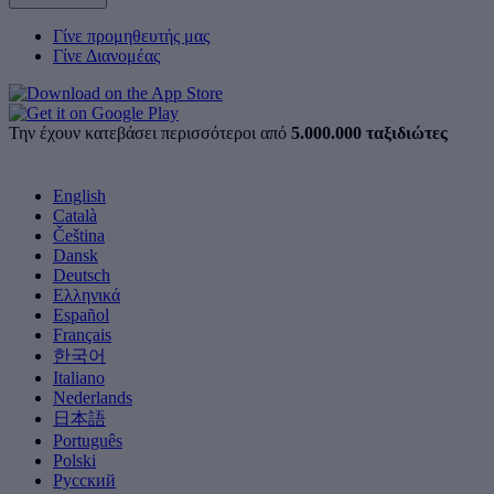
Γίνε προμηθευτής μας
Γίνε Διανομέας
Την έχουν κατεβάσει περισσότεροι από
5.000.000 ταξιδιώτες
English
Català
Čeština
Dansk
Deutsch
Ελληνικά
Español
Français
한국어
Italiano
Nederlands
日本語
Português
Polski
Русский