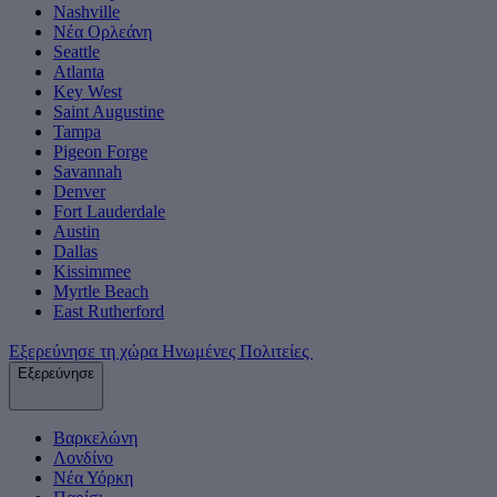
Nashville
Νέα Ορλεάνη
Seattle
Atlanta
Key West
Saint Augustine
Tampa
Pigeon Forge
Savannah
Denver
Fort Lauderdale
Austin
Dallas
Kissimmee
Myrtle Beach
East Rutherford
Εξερεύνησε τη χώρα Ηνωμένες Πολιτείες
Εξερεύνησε
Βαρκελώνη
Λονδίνο
Νέα Υόρκη