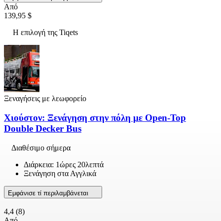
Από
139,95 $
Η επιλογή της Tiqets
Ξεναγήσεις με λεωφορείο
Χιούστον: Ξενάγηση στην πόλη με Open-Top
Double Decker Bus
Διαθέσιμο σήμερα
Διάρκεια: 1ώρες 20λεπτά
Ξενάγηση στα Αγγλικά
Εμφάνισε τί περιλαμβάνεται
4,4
(8)
Από