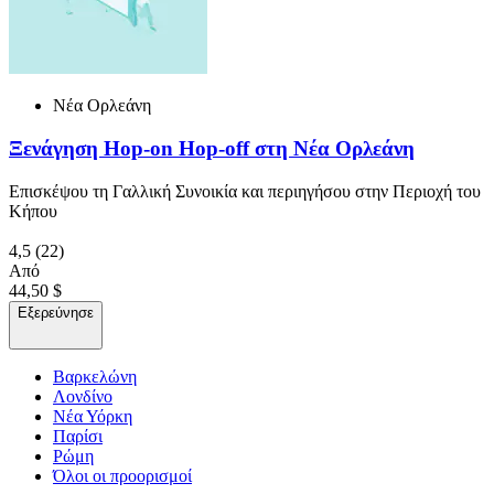
Νέα Ορλεάνη
Ξενάγηση Hop-on Hop-off στη Νέα Ορλεάνη
Επισκέψου τη Γαλλική Συνοικία και περιηγήσου στην Περιοχή του
Κήπου
4,5
(22)
Από
44,50 $
Εξερεύνησε
Βαρκελώνη
Λονδίνο
Νέα Υόρκη
Παρίσι
Ρώμη
Όλοι οι προορισμοί