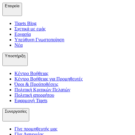
Εταιρεία
Tiqets Βlog
Σχετικά με εμάς
Εργασία
Υπεύθυνη Γνωστοποίηση
Νέα
Υποστήριξη
Κέντρο Βοήθειας
Κέντρο Βοήθειας για Προμηθευτές
Όροι & Προϋποθέσεις
Πολιτική Κριτικών Πελατών
Πολιτική απορρήτου
Εφαρμογή Tiqets
Συνεργασίες
Γίνε προμηθευτής μας
Γίνε Διανομέας