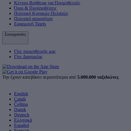
Κέντρο Βοήθειας για Προμηθευτές
Όροι & Προϋποθέσεις
Πολιτική Κριτικών Πελατών
Πολιτική απορρήτου
Εφαρμογή Tiqets
Συνεργασίες
Γίνε προμηθευτής μας
Γίνε Διανομέας
Την έχουν κατεβάσει περισσότεροι από
5.000.000 ταξιδιώτες
English
Català
Čeština
Dansk
Deutsch
Ελληνικά
Español
Français