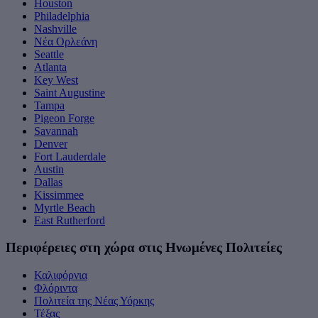
Houston
Philadelphia
Nashville
Νέα Ορλεάνη
Seattle
Atlanta
Key West
Saint Augustine
Tampa
Pigeon Forge
Savannah
Denver
Fort Lauderdale
Austin
Dallas
Kissimmee
Myrtle Beach
East Rutherford
Περιφέρειες στη χώρα στις Ηνωμένες Πολιτείες
Καλιφόρνια
Φλόριντα
Πολιτεία της Νέας Υόρκης
Τέξας