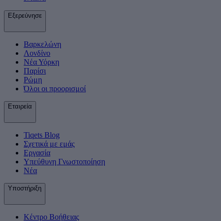
Εξερεύνησε
Βαρκελώνη
Λονδίνο
Νέα Υόρκη
Παρίσι
Ρώμη
Όλοι οι προορισμοί
Εταιρεία
Tiqets Βlog
Σχετικά με εμάς
Εργασία
Υπεύθυνη Γνωστοποίηση
Νέα
Υποστήριξη
Κέντρο Βοήθειας