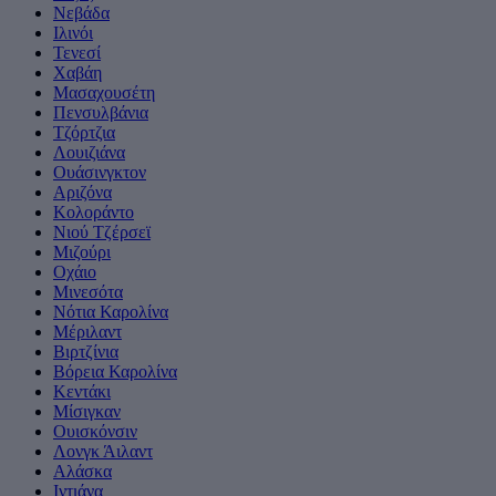
Νεβάδα
Ιλινόι
Τενεσί
Χαβάη
Μασαχουσέτη
Πενσυλβάνια
Tζόρτζια
Λουιζιάνα
Ουάσινγκτον
Αριζόνα
Κολοράντο
Νιού Τζέρσεϊ
Μιζούρι
Οχάιο
Μινεσότα
Νότια Καρολίνα
Μέριλαντ
Βιρτζίνια
Βόρεια Καρολίνα
Κεντάκι
Μίσιγκαν
Ουισκόνσιν
Λονγκ Άιλαντ
Αλάσκα
Ιντιάνα