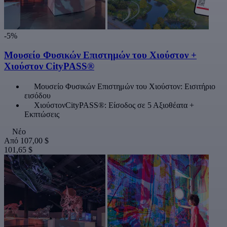
-5%
Μουσείο Φυσικών Επιστημών του Χιούστον +
Χιούστον CityPASS®
Μουσείο Φυσικών Επιστημών του Χιούστον: Εισιτήριο
εισόδου
ΧιούστονCityPASS®: Είσοδος σε 5 Αξιοθέατα +
Εκπτώσεις
Νέο
Από
107,00 $
101,65 $