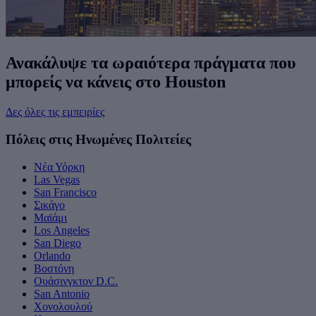
Ανακάλυψε τα ωραιότερα πράγματα που
μπορείς να κάνεις στο Houston
Δες όλες τις εμπειρίες
Πόλεις στις Ηνωμένες Πολιτείες
Νέα Υόρκη
Las Vegas
San Francisco
Σικάγο
Μαϊάμι
Los Angeles
San Diego
Orlando
Βοστόνη
Ουάσινγκτον D.C.
San Antonio
Χονολουλού