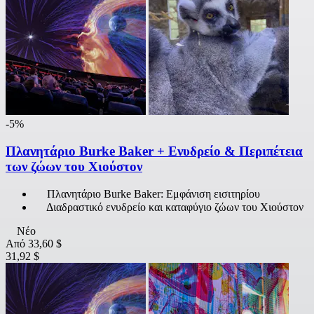
-5%
Πλανητάριο Burke Baker + Ενυδρείο & Περιπέτεια
των ζώων του Χιούστον
Πλανητάριο Burke Baker: Εμφάνιση εισιτηρίου
Διαδραστικό ενυδρείο και καταφύγιο ζώων του Χιούστον
Νέο
Από
33,60 $
31,92 $