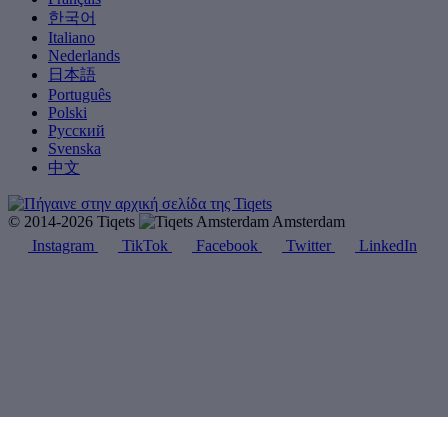
한국어
Italiano
Nederlands
日本語
Português
Polski
Русский
Svenska
中文
© 2014-2026 Tiqets
Amsterdam
Instagram
TikTok
Facebook
Twitter
LinkedIn