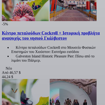
-5%
Κέντρο πεταλούδων Cockrell + Ιστορική προβλήτα
αναψυχής του νησιού Γκάλβεστον
Κέντρο πεταλούδων Cockrell στο Μουσείο Φυσικών
Επιστημών του Χιούστον: Εισιτήριο εισόδου
Galveston Island Historic Pleasure Pier: Πίσω από το
λιμάνι του Πάλμερ.
Νέο
Από
46,57 $
44,24 $