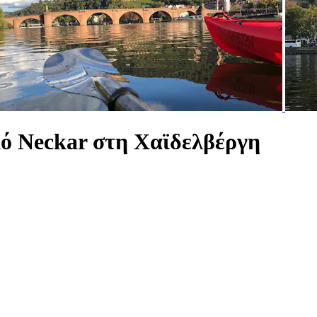
μό Neckar στη Χαϊδελβέργη