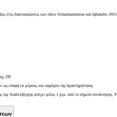
βώς στις διασταυρώσεις των οδών Schurmanstrasse και Iqbalufer, 691
erg, DE
ε ως επαφή εκ μέρους του παρόχου της δραστηριότητας
 της Χαϊδελβέργης απέχει μόλις 1 χλμ. από το σημείο συνάντησης. Ή 
ώσεων