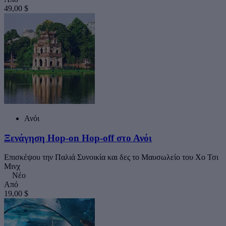
49,00 $
Ανόι
Ξενάγηση Hop-on Hop-off στο Ανόι
Επισκέψου την Παλιά Συνοικία και δες το Μαυσωλείο του Χο Τσι
Μινχ
Νέο
Από
19,00 $