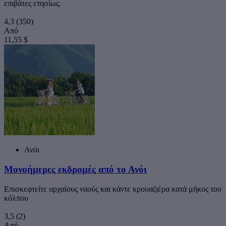
επιβάτες ετησίως.
4,3
(350)
Από
11,55 $
Ανόι
Μονοήμερες εκδρομές από το Ανόι
Επισκεφτείτε αρχαίους ναούς και κάντε κρουαζιέρα κατά μήκος του
κόλπου
3,5
(2)
Από