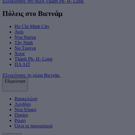
Εξερεύνησε την πόλη Thành Ph- H- Long
Πόλεις στο Βιετνάμ
Ho Chi Minh City
Ανόι
Ντα Νανγκ
Tây Ninh
Να Τρανγκ
Χουέ
Thành Ph- H- Long
ΠΑ ΛΙΤ
Εξερεύνησε τη χώρα Βιετνάμ
Εξερεύνησε
Βαρκελώνη
Λονδίνο
Νέα Υόρκη
Παρίσι
Ρώμη
Όλοι οι προορισμοί