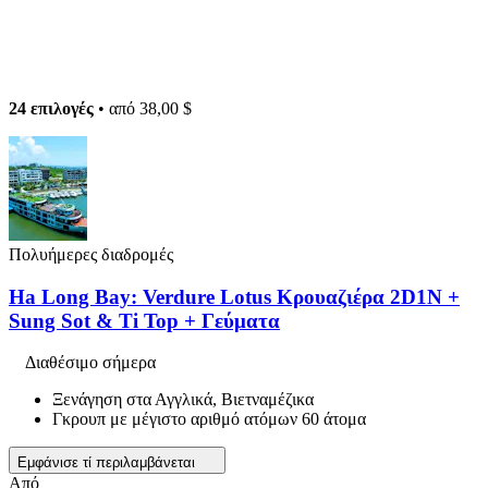
24 επιλογές
• από
38,00 $
Πολυήμερες διαδρομές
Ha Long Bay: Verdure Lotus Κρουαζιέρα 2D1N +
Sung Sot & Ti Top + Γεύματα
Διαθέσιμο σήμερα
Ξενάγηση στα Αγγλικά, Βιετναμέζικα
Γκρουπ με μέγιστο αριθμό ατόμων 60 άτομα
Εμφάνισε τί περιλαμβάνεται
Από