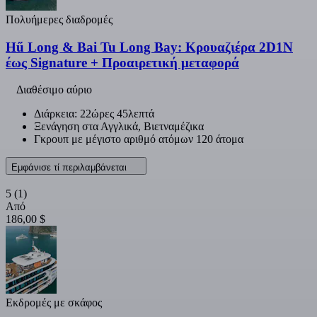
Πολυήμερες διαδρομές
Hű Long & Bai Tu Long Bay: Κρουαζιέρα 2D1N
έως Signature + Προαιρετική μεταφορά
Διαθέσιμο αύριο
Διάρκεια: 22ώρες 45λεπτά
Ξενάγηση στα Αγγλικά, Βιετναμέζικα
Γκρουπ με μέγιστο αριθμό ατόμων 120 άτομα
Εμφάνισε τί περιλαμβάνεται
5
(1)
Από
186,00 $
Εκδρομές με σκάφος