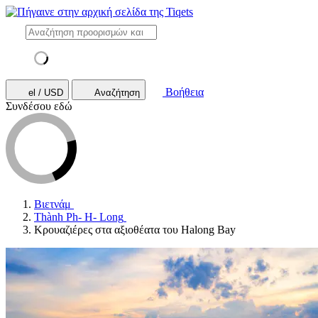
Βοήθεια
el / USD
Αναζήτηση
Συνδέσου εδώ
Βιετνάμ
Thành Ph- H- Long
Κρουαζιέρες στα αξιοθέατα του Halong Bay