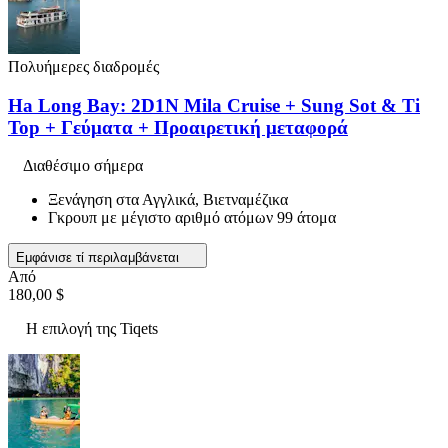
Πολυήμερες διαδρομές
Ha Long Bay: 2D1N Mila Cruise + Sung Sot & Ti
Top + Γεύματα + Προαιρετική μεταφορά
Διαθέσιμο σήμερα
Ξενάγηση στα Αγγλικά, Βιετναμέζικα
Γκρουπ με μέγιστο αριθμό ατόμων 99 άτομα
Εμφάνισε τί περιλαμβάνεται
Από
180,00 $
Η επιλογή της Tiqets