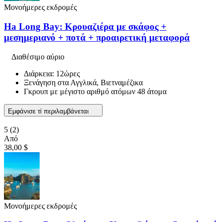
Μονοήμερες εκδρομές
Ha Long Bay: Κρουαζιέρα με σκάφος +
μεσημεριανό + ποτά + προαιρετική μεταφορά
Διαθέσιμο αύριο
Διάρκεια: 12ώρες
Ξενάγηση στα Αγγλικά, Βιετναμέζικα
Γκρουπ με μέγιστο αριθμό ατόμων 48 άτομα
Εμφάνισε τί περιλαμβάνεται
5
(2)
Από
38,00 $
Μονοήμερες εκδρομές