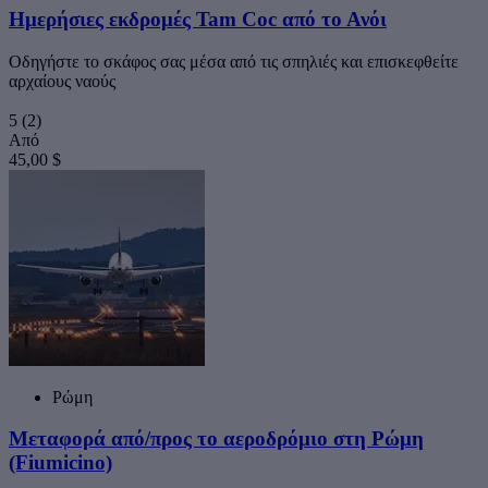
Ημερήσιες εκδρομές Tam Coc από το Ανόι
Οδηγήστε το σκάφος σας μέσα από τις σπηλιές και επισκεφθείτε
αρχαίους ναούς
5
(2)
Από
45,00 $
Ρώμη
Μεταφορά από/προς το αεροδρόμιο στη Ρώμη
(Fiumicino)