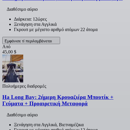
Διαθέσιμο αύριο
Διάρκεια: 12ώρες
Ξενάγηση στα Αγγλικά
Γκρουπ με μέγιστο αριθμό ατόμων 22 άτομα
Εμφάνισε τί περιλαμβάνεται
Από
45,00 $
Πολυήμερες διαδρομές
Ha Long Bay: 2ήμερη Κρουαζιέρα Μπουτίκ +
Γεύματα + Προαιρετική Μεταφορά
Διαθέσιμο αύριο
Ξενάγηση στα Αγγλικά, Βιετναμέζικα
Γκρουπ με μέγιστο αριθμό ατόμων 12 άτομα