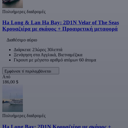
Πολυήμερες διαδρομές
Ha Long & Lan Ha Bay: 2D1N Velar of The Seas
Κρουαζιέρα με σκάφος + Προαιρετική μεταφορά
Διαθέσιμο αύριο
Διάρκεια: 23ώρες 30λεπτά
Ξενάγηση στα Αγγλικά, Βιετναμέζικα
Γκρουπ με μέγιστο αριθμό ατόμων 60 άτομα
Εμφάνισε τί περιλαμβάνεται
Από
186,00 $
Πολυήμερες διαδρομές
Ha Long Bay: 2D1N Κρουαζιέρα με σκάφος +