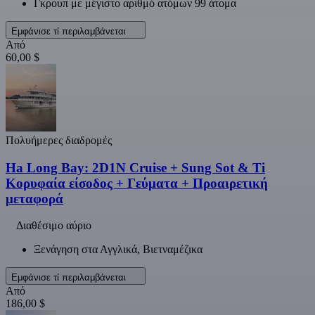
Γκρουπ με μέγιστο αριθμό ατόμων 99 άτομα
Εμφάνισε τί περιλαμβάνεται
Από
60,00 $
Πολυήμερες διαδρομές
Ha Long Bay: 2D1N Cruise + Sung Sot & Ti
Κορυφαία είσοδος + Γεύματα + Προαιρετική
μεταφορά
Διαθέσιμο αύριο
Ξενάγηση στα Αγγλικά, Βιετναμέζικα
Εμφάνισε τί περιλαμβάνεται
Από
186,00 $