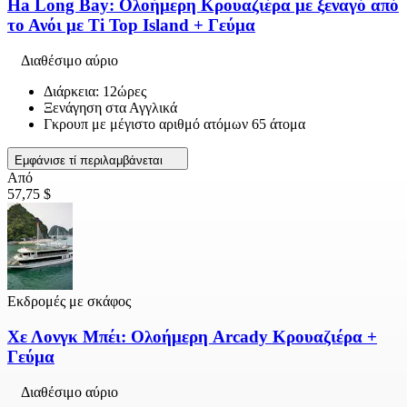
Ha Long Bay: Ολοήμερη Κρουαζιέρα με ξεναγό από
το Ανόι με Ti Top Island + Γεύμα
Διαθέσιμο αύριο
Διάρκεια: 12ώρες
Ξενάγηση στα Αγγλικά
Γκρουπ με μέγιστο αριθμό ατόμων 65 άτομα
Εμφάνισε τί περιλαμβάνεται
Από
57,75 $
Εκδρομές με σκάφος
Χε Λονγκ Μπέι: Ολοήμερη Arcady Κρουαζιέρα +
Γεύμα
Διαθέσιμο αύριο