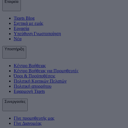
Εταιρεία
Tiqets Βlog
Σχετικά με εμάς
Εργασία
Υπεύθυνη Γνωστοποίηση
Νέα
Υποστήριξη
Κέντρο Βοήθειας
Κέντρο Βοήθειας για Προμηθευτές
Όροι & Προϋποθέσεις
Πολιτική Κριτικών Πελατών
Πολιτική απορρήτου
Εφαρμογή Tiqets
Συνεργασίες
Γίνε προμηθευτής μας
Γίνε Διανομέας