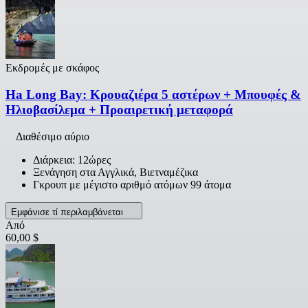
Εκδρομές με σκάφος
Ha Long Bay: Κρουαζιέρα 5 αστέρων + Μπουφές &
Ηλιοβασίλεμα + Προαιρετική μεταφορά
Διαθέσιμο αύριο
Διάρκεια: 12ώρες
Ξενάγηση στα Αγγλικά, Βιετναμέζικα
Γκρουπ με μέγιστο αριθμό ατόμων 99 άτομα
Εμφάνισε τί περιλαμβάνεται
Από
60,00 $