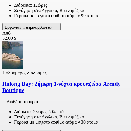
Διάρκεια: 12ώρες
Ξενάγηση στα Αγγλικά, Βιετναμέζικα
Γκρουπ με μέγιστο αριθμό ατόμων 99 άτομα
Εμφάνισε τί περιλαμβάνεται
Από
52,00 $
Πολυήμερες διαδρομές
Halong Bay: 2ήμερη 1-νύχτα κρουαζιέρα Arcady
Boutique
Διαθέσιμο αύριο
Διάρκεια: 23ώρες 59λεπτά
Ξενάγηση στα Αγγλικά, Βιετναμέζικα
Γκρουπ με μέγιστο αριθμό ατόμων 30 άτομα