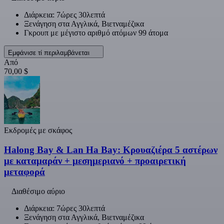
Διάρκεια: 7ώρες 30λεπτά
Ξενάγηση στα Αγγλικά, Βιετναμέζικα
Γκρουπ με μέγιστο αριθμό ατόμων 99 άτομα
Εμφάνισε τί περιλαμβάνεται
Από
70,00 $
Εκδρομές με σκάφος
Halong Bay & Lan Ha Bay: Κρουαζιέρα 5 αστέρων
με καταμαράν + μεσημεριανό + προαιρετική
μεταφορά
Διαθέσιμο αύριο
Διάρκεια: 7ώρες 30λεπτά
Ξενάγηση στα Αγγλικά, Βιετναμέζικα