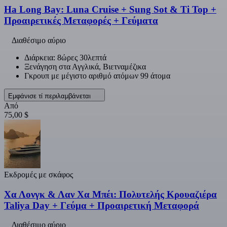
Ha Long Bay: Luna Cruise + Sung Sot & Ti Top +
Προαιρετικές Μεταφορές + Γεύματα
Διαθέσιμο αύριο
Διάρκεια: 8ώρες 30λεπτά
Ξενάγηση στα Αγγλικά, Βιετναμέζικα
Γκρουπ με μέγιστο αριθμό ατόμων 99 άτομα
Εμφάνισε τί περιλαμβάνεται
Από
75,00 $
Εκδρομές με σκάφος
Χα Λονγκ & Λαν Χα Μπέι: Πολυτελής Κρουαζιέρα
Taliya Day + Γεύμα + Προαιρετική Μεταφορά
Διαθέσιμο αύριο