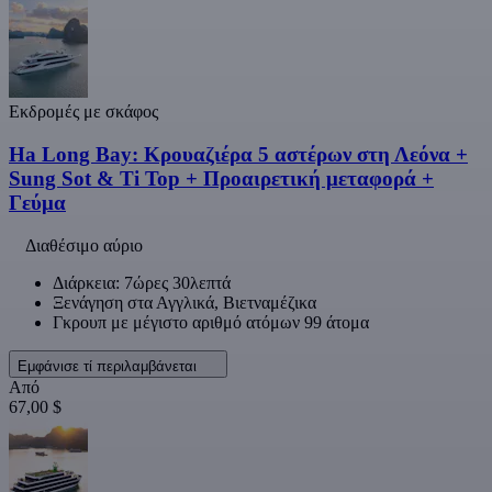
Εκδρομές με σκάφος
Ha Long Bay: Κρουαζιέρα 5 αστέρων στη Λεόνα +
Sung Sot & Ti Top + Προαιρετική μεταφορά +
Γεύμα
Διαθέσιμο αύριο
Διάρκεια: 7ώρες 30λεπτά
Ξενάγηση στα Αγγλικά, Βιετναμέζικα
Γκρουπ με μέγιστο αριθμό ατόμων 99 άτομα
Εμφάνισε τί περιλαμβάνεται
Από
67,00 $