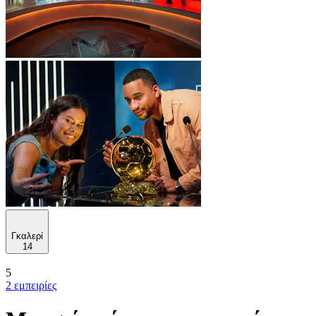
Γκαλερί
14
5
2 εμπειρίες