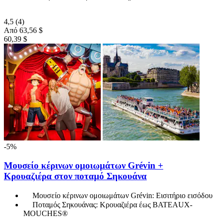
4,5
(4)
Από
63,56 $
60,39 $
-5%
Μουσείο κέρινων ομοιωμάτων Grévin +
Κρουαζιέρα στον ποταμό Σηκουάνα
Μουσείο κέρινων ομοιωμάτων Grévin: Εισιτήριο εισόδου
Ποταμός Σηκουάνας: Κρουαζιέρα έως BATEAUX-
MOUCHES®