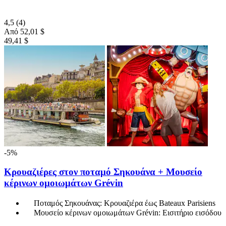
4,5
(4)
Από
52,01 $
49,41 $
-5%
Κρουαζιέρες στον ποταμό Σηκουάνα + Μουσείο
κέρινων ομοιωμάτων Grévin
Ποταμός Σηκουάνας: Κρουαζιέρα έως Bateaux Parisiens
Μουσείο κέρινων ομοιωμάτων Grévin: Εισιτήριο εισόδου