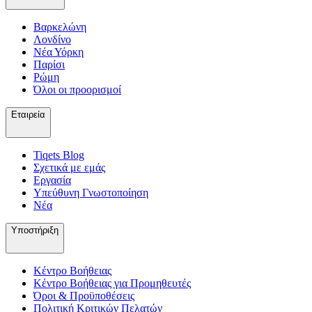
Βαρκελώνη
Λονδίνο
Νέα Υόρκη
Παρίσι
Ρώμη
Όλοι οι προορισμοί
Εταιρεία
Tiqets Βlog
Σχετικά με εμάς
Εργασία
Υπεύθυνη Γνωστοποίηση
Νέα
Υποστήριξη
Κέντρο Βοήθειας
Κέντρο Βοήθειας για Προμηθευτές
Όροι & Προϋποθέσεις
Πολιτική Κριτικών Πελατών