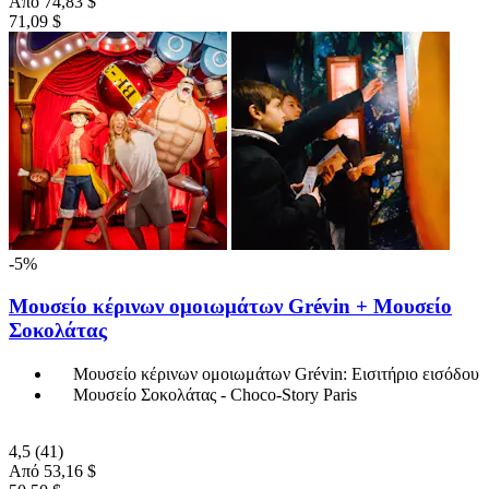
Από
74,83 $
71,09 $
-5%
Μουσείο κέρινων ομοιωμάτων Grévin + Μουσείο
Σοκολάτας
Μουσείο κέρινων ομοιωμάτων Grévin: Εισιτήριο εισόδου
Μουσείο Σοκολάτας - Choco-Story Paris
4,5
(41)
Από
53,16 $