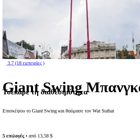
3.7
(18 εμπειρίες )
Giant Swing Μπανγκ
Τσέκαρε τη διαθεσιμότητα
Επισκέψου το Giant Swing και θαύμασε τον Wat Suthat
5 επιλογές
• από
13,58 $