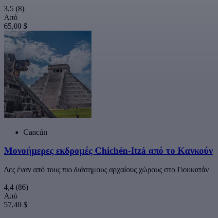
3,5
(8)
Από
65,00 $
Cancún
Μονοήμερες εκδρομές Chichén-Itzá από το Κανκούν
Δες έναν από τους πιο διάσημους αρχαίους χώρους στο Γιουκατάν
4,4
(86)
Από
57,40 $