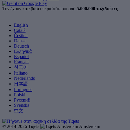
Την έχουν κατεβάσει περισσότεροι από
5.000.000 ταξιδιώτες
English
Català
Čeština
Dansk
Deutsch
Ελληνικά
Español
Français
한국어
Italiano
Nederlands
日本語
Português
Polski
Русский
Svenska
中文
© 2014-2026 Tiqets
Amsterdam