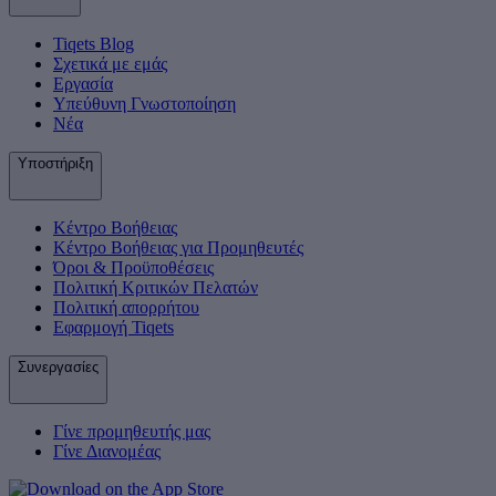
Tiqets Βlog
Σχετικά με εμάς
Εργασία
Υπεύθυνη Γνωστοποίηση
Νέα
Υποστήριξη
Κέντρο Βοήθειας
Κέντρο Βοήθειας για Προμηθευτές
Όροι & Προϋποθέσεις
Πολιτική Κριτικών Πελατών
Πολιτική απορρήτου
Εφαρμογή Tiqets
Συνεργασίες
Γίνε προμηθευτής μας
Γίνε Διανομέας