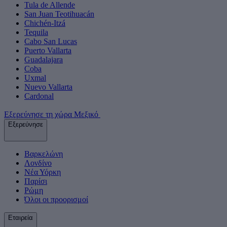
Tula de Allende
San Juan Teotihuacán
Chichén-Itzá
Tequila
Cabo San Lucas
Puerto Vallarta
Guadalajara
Coba
Uxmal
Nuevo Vallarta
Cardonal
Εξερεύνησε τη χώρα Μεξικό
Εξερεύνησε
Βαρκελώνη
Λονδίνο
Νέα Υόρκη
Παρίσι
Ρώμη
Όλοι οι προορισμοί
Εταιρεία