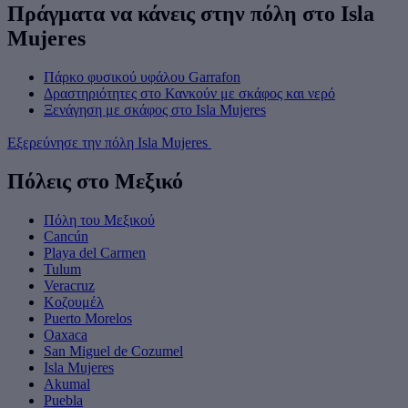
Πράγματα να κάνεις στην πόλη στο Isla
Mujeres
Πάρκο φυσικού υφάλου Garrafon
Δραστηριότητες στο Κανκούν με σκάφος και νερό
Ξενάγηση με σκάφος στο Isla Mujeres
Εξερεύνησε την πόλη Isla Mujeres
Πόλεις στο Μεξικό
Πόλη του Μεξικού
Cancún
Playa del Carmen
Tulum
Veracruz
Κοζουμέλ
Puerto Morelos
Oaxaca
San Miguel de Cozumel
Isla Mujeres
Akumal
Puebla