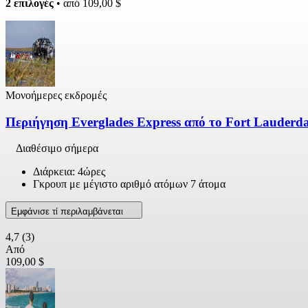
2 επιλογές
• από
109,00 $
Μονοήμερες εκδρομές
Περιήγηση Everglades Express από το Fort Lauderd
Διαθέσιμο σήμερα
Διάρκεια: 4ώρες
Γκρουπ με μέγιστο αριθμό ατόμων 7 άτομα
Εμφάνισε τί περιλαμβάνεται
4,7
(3)
Από
109,00 $