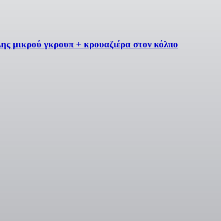
λης μικρού γκρουπ + κρουαζιέρα στον κόλπο