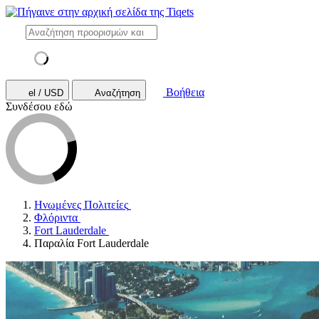
Βοήθεια
el / USD
Αναζήτηση
Συνδέσου εδώ
Ηνωμένες Πολιτείες
Φλόριντα
Fort Lauderdale
Παραλία Fort Lauderdale