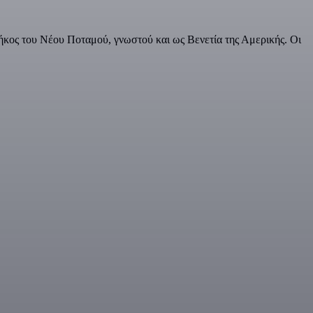
ήκος του Νέου Ποταμού, γνωστού και ως Βενετία της Αμερικής. Οι