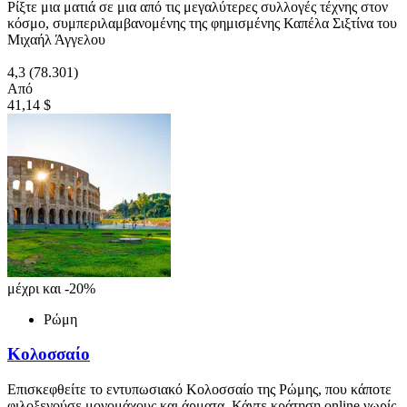
Ρίξτε μια ματιά σε μια από τις μεγαλύτερες συλλογές τέχνης στον
κόσμο, συμπεριλαμβανομένης της φημισμένης Καπέλα Σιξτίνα του
Μιχαήλ Άγγελου
4,3
(78.301)
Από
41,14 $
μέχρι και -20%
Ρώμη
Κολοσσαίο
Επισκεφθείτε το εντυπωσιακό Κολοσσαίο της Ρώμης, που κάποτε
φιλοξενούσε μονομάχους και άρματα. Κάντε κράτηση online νωρίς