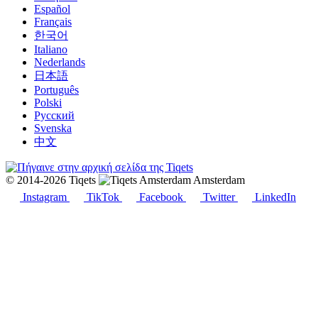
Español
Français
한국어
Italiano
Nederlands
日本語
Português
Polski
Русский
Svenska
中文
© 2014-2026 Tiqets
Amsterdam
Instagram
TikTok
Facebook
Twitter
LinkedIn