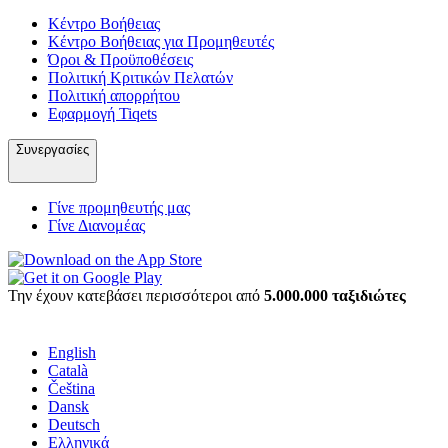
Κέντρο Βοήθειας
Κέντρο Βοήθειας για Προμηθευτές
Όροι & Προϋποθέσεις
Πολιτική Κριτικών Πελατών
Πολιτική απορρήτου
Εφαρμογή Tiqets
Συνεργασίες
Γίνε προμηθευτής μας
Γίνε Διανομέας
Την έχουν κατεβάσει περισσότεροι από
5.000.000 ταξιδιώτες
English
Català
Čeština
Dansk
Deutsch
Ελληνικά