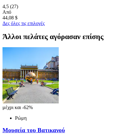
4,5
(27)
Από
44,08 $
Δες όλες τις επιλογές
Άλλοι πελάτες αγόρασαν επίσης
μέχρι και -62%
Ρώμη
Μουσεία του Βατικανού