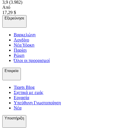
3,9
(3.982)
Από
17,29 $
Εξερεύνησε
Βαρκελώνη
Λονδίνο
Νέα Υόρκη
Παρίσι
Ρώμη
Όλοι οι προορισμοί
Εταιρεία
Tiqets Βlog
Σχετικά με εμάς
Εργασία
Υπεύθυνη Γνωστοποίηση
Νέα
Υποστήριξη