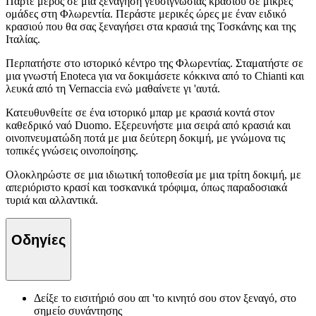
Πάρτε μέρος σε μια ξενάγηση γευσιγνωσίας κρασιού σε μικρές
ομάδες στη Φλωρεντία. Περάστε μερικές ώρες με έναν ειδικό
κρασιού που θα σας ξεναγήσει στα κρασιά της Τοσκάνης και της
Ιταλίας.
Περπατήστε στο ιστορικό κέντρο της Φλωρεντίας. Σταματήστε σε
μια γνωστή Enoteca για να δοκιμάσετε κόκκινα από το Chianti και
λευκά από τη Vernaccia ενώ μαθαίνετε γι 'αυτά.
Κατευθυνθείτε σε ένα ιστορικό μπαρ με κρασιά κοντά στον
καθεδρικό ναό Duomo. Εξερευνήστε μια σειρά από κρασιά και
οινοπνευματώδη ποτά με μια δεύτερη δοκιμή, με γνώμονα τις
τοπικές γνώσεις οινοποίησης.
Ολοκληρώστε σε μια ιδιωτική τοποθεσία με μια τρίτη δοκιμή, με
απεριόριστο κρασί και τοσκανικά τρόφιμα, όπως παραδοσιακά
τυριά και αλλαντικά.
Οδηγίες
Δείξε το εισιτήριό σου απ 'το κινητό σου στον ξεναγό, στο
σημείο συνάντησης