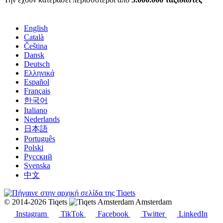
English
Català
Čeština
Dansk
Deutsch
Ελληνικά
Español
Français
한국어
Italiano
Nederlands
日本語
Português
Polski
Русский
Svenska
中文
© 2014-2026 Tiqets
Amsterdam
Instagram
TikTok
Facebook
Twitter
LinkedIn