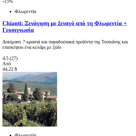
-15%
Φλωρεντία
Chianti: Ξενάγηση με ξεναγό από τη Φλωρεντία +
Γευσιγνωσία
Δοκίμασε 7 κρασιά και παραδοσιακά προϊόντα της Τοσκάνης και
επισκέψου ένα κελάρι με ξύδι
4,5
(27)
Από
44,22 $
Φλωρεντία