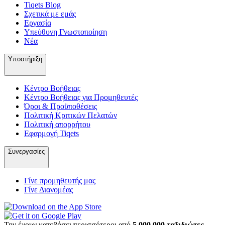
Tiqets Βlog
Σχετικά με εμάς
Εργασία
Υπεύθυνη Γνωστοποίηση
Νέα
Υποστήριξη
Κέντρο Βοήθειας
Κέντρο Βοήθειας για Προμηθευτές
Όροι & Προϋποθέσεις
Πολιτική Κριτικών Πελατών
Πολιτική απορρήτου
Εφαρμογή Tiqets
Συνεργασίες
Γίνε προμηθευτής μας
Γίνε Διανομέας
Την έχουν κατεβάσει περισσότεροι από
5.000.000 ταξιδιώτες