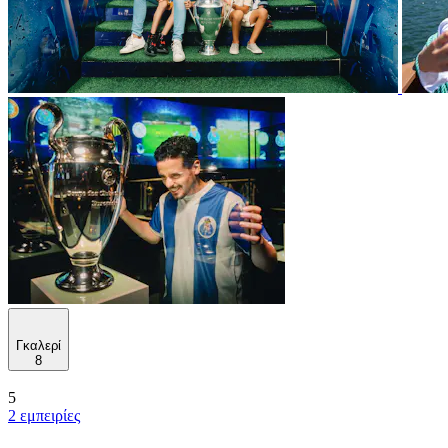
Γκαλερί
8
5
2 εμπειρίες