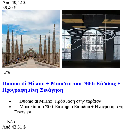
Από
40,42 $
38,40 $
-5%
Duomo di Milano + Μουσείο του '900: Είσοδος +
Ηχογραφημένη Ξενάγηση
Duomo di Milano: Πρόσβαση στην ταράτσα
Μουσείο του '900: Εισιτήριο Εισόδου + Ηχογραφημένη
Ξενάγηση
Νέο
Από
43,31 $