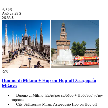
4,3
(4)
Από
28,29 $
26,88 $
-5%
Duomo di Milano + Hop-on Hop-off λεωφορείο
Μιλάνο
Duomo di Milano: Εισιτήριο εισόδου + Πρόσβαση στην
ταράτσα
City Sightseeing Milan: Λεωφορείο Hop-on Hop-off