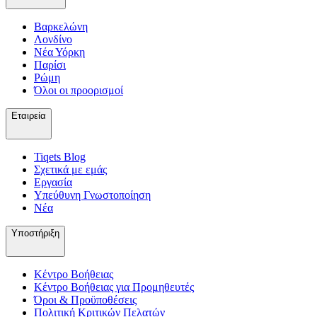
Βαρκελώνη
Λονδίνο
Νέα Υόρκη
Παρίσι
Ρώμη
Όλοι οι προορισμοί
Εταιρεία
Tiqets Βlog
Σχετικά με εμάς
Εργασία
Υπεύθυνη Γνωστοποίηση
Νέα
Υποστήριξη
Κέντρο Βοήθειας
Κέντρο Βοήθειας για Προμηθευτές
Όροι & Προϋποθέσεις
Πολιτική Κριτικών Πελατών