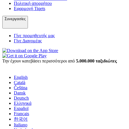
Πολιτική απορρήτου
Εφαρμογή Tiqets
Συνεργασίες
Γίνε προμηθευτής μας
Γίνε Διανομέας
Την έχουν κατεβάσει περισσότεροι από
5.000.000 ταξιδιώτες
English
Català
Čeština
Dansk
Deutsch
Ελληνικά
Español
Français
한국어
Italiano