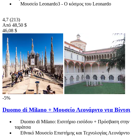
Μουσείο Leonardo3 - Ο κόσμος του Leonardo
4,7
(213)
Από
48,50 $
46,08 $
-5%
Duomo di Milano + Μουσείο Λεονάρντο ντα Βίντσι
Duomo di Milano: Εισιτήριο εισόδου + Πρόσβαση στην
ταράτσα
Εθνικό Μουσείο Επιστήμης και Τεχνολογίας Λεονάρντο