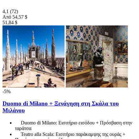
4,1
(72)
Από
54,57 $
51,84 $
-5%
Duomo di Milano + Ξενάγηση στη Σκάλα του
Μιλάνου
Duomo di Milano: Εισιτήριο εισόδου + Πρόσβαση στην
ταράτσα
Teatro alla Scala: Εισιτήριο παράκαμψης της ουράς +