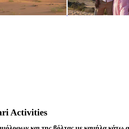
i Activities
μμόλοφων και της βόλτας με καμήλα κάτω α