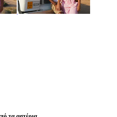
πό τα αστέρια