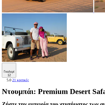
Γκαλερί
12
5.0
21 κριτικές
Ντουμπάι: Premium Desert Safar
Ζήστε την εμπειρία του χτυπήματος των α