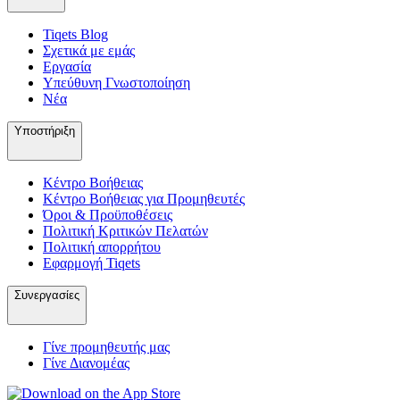
Tiqets Βlog
Σχετικά με εμάς
Εργασία
Υπεύθυνη Γνωστοποίηση
Νέα
Υποστήριξη
Κέντρο Βοήθειας
Κέντρο Βοήθειας για Προμηθευτές
Όροι & Προϋποθέσεις
Πολιτική Κριτικών Πελατών
Πολιτική απορρήτου
Εφαρμογή Tiqets
Συνεργασίες
Γίνε προμηθευτής μας
Γίνε Διανομέας