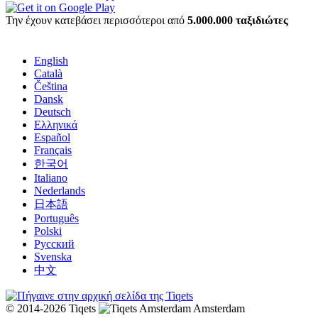
Την έχουν κατεβάσει περισσότεροι από
5.000.000 ταξιδιώτες
English
Català
Čeština
Dansk
Deutsch
Ελληνικά
Español
Français
한국어
Italiano
Nederlands
日本語
Português
Polski
Русский
Svenska
中文
© 2014-2026 Tiqets
Amsterdam