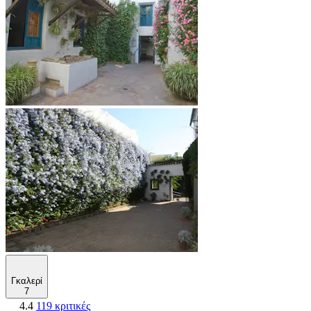
Γκαλερί
7
4.4
119 κριτικές