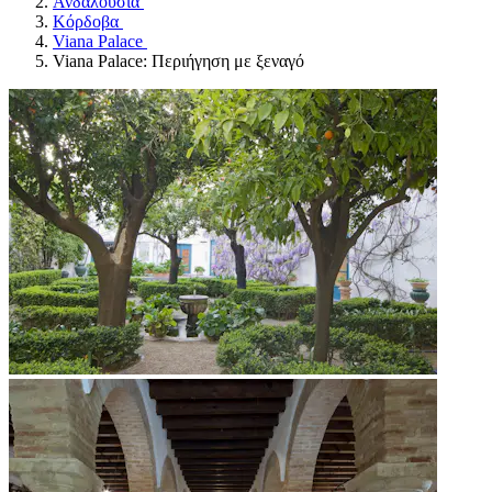
Ανδαλουσία
Κόρδοβα
Viana Palace
Viana Palace: Περιήγηση με ξεναγό