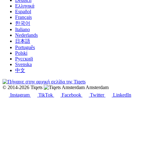
Deutsch
Ελληνικά
Español
Français
한국어
Italiano
Nederlands
日本語
Português
Polski
Русский
Svenska
中文
© 2014-2026 Tiqets
Amsterdam
Instagram
TikTok
Facebook
Twitter
LinkedIn