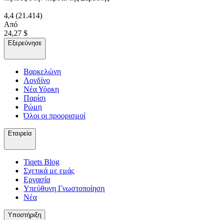
4,4
(21.414)
Από
24,27 $
Εξερεύνησε
Βαρκελώνη
Λονδίνο
Νέα Υόρκη
Παρίσι
Ρώμη
Όλοι οι προορισμοί
Εταιρεία
Tiqets Βlog
Σχετικά με εμάς
Εργασία
Υπεύθυνη Γνωστοποίηση
Νέα
Υποστήριξη