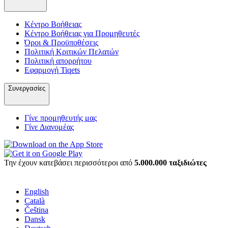
Κέντρο Βοήθειας
Κέντρο Βοήθειας για Προμηθευτές
Όροι & Προϋποθέσεις
Πολιτική Κριτικών Πελατών
Πολιτική απορρήτου
Εφαρμογή Tiqets
Συνεργασίες
Γίνε προμηθευτής μας
Γίνε Διανομέας
Την έχουν κατεβάσει περισσότεροι από
5.000.000 ταξιδιώτες
English
Català
Čeština
Dansk