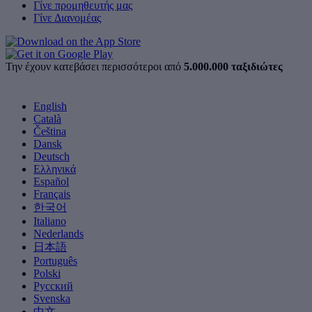
Γίνε προμηθευτής μας
Γίνε Διανομέας
Την έχουν κατεβάσει περισσότεροι από
5.000.000 ταξιδιώτες
English
Català
Čeština
Dansk
Deutsch
Ελληνικά
Español
Français
한국어
Italiano
Nederlands
日本語
Português
Polski
Русский
Svenska
中文