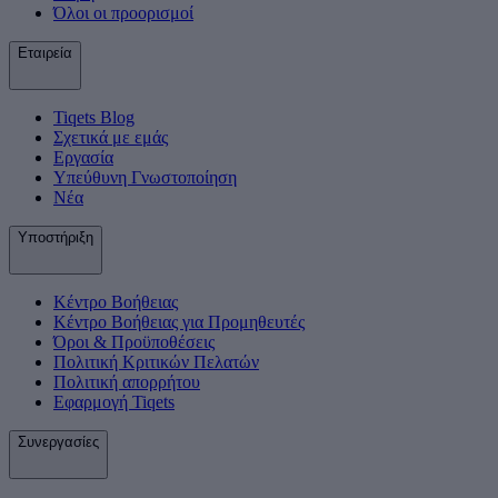
Όλοι οι προορισμοί
Εταιρεία
Tiqets Βlog
Σχετικά με εμάς
Εργασία
Υπεύθυνη Γνωστοποίηση
Νέα
Υποστήριξη
Κέντρο Βοήθειας
Κέντρο Βοήθειας για Προμηθευτές
Όροι & Προϋποθέσεις
Πολιτική Κριτικών Πελατών
Πολιτική απορρήτου
Εφαρμογή Tiqets
Συνεργασίες