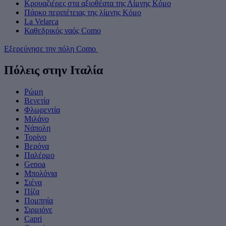
Κρουαζιέρες στα αξιοθέατα της Λίμνης Κόμο
Πάρκο περιπέτειας της λίμνης Κόμο
La Velarca
Καθεδρικός ναός Como
Εξερεύνησε την πόλη Como
Πόλεις στην Ιταλία
Ρώμη
Βενετία
Φλωρεντία
Μιλάνο
Νάπολη
Τορίνο
Βερόνα
Παλέρμο
Genoa
Μπολόνια
Σιένα
Πίζα
Πομπηία
Σιρμιόνε
Capri