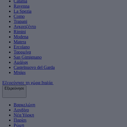
Catania
Ravenna
La Spezia
Como
Trapani
Αγκριτζέντο
Rimini
Modena
Matera
Ercolano
Ταορμίνα
San Gimignano
Αμάλφι
Castelnuovo del Garda
Μπάρι
Εξερεύνησε τη χώρα Ιταλία
Εξερεύνησε
Βαρκελώνη
Λονδίνο
Νέα Υόρκη
Παρίσι
Ρώμη