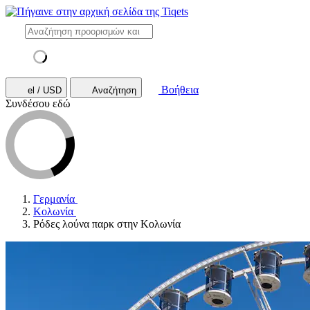
Βοήθεια
el / USD
Αναζήτηση
Συνδέσου εδώ
Γερμανία
Κολωνία
Ρόδες λούνα παρκ στην Κολωνία