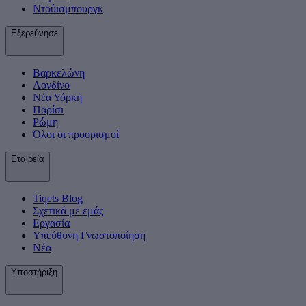
Ντούισμπουργκ
Εξερεύνησε
Βαρκελώνη
Λονδίνο
Νέα Υόρκη
Παρίσι
Ρώμη
Όλοι οι προορισμοί
Εταιρεία
Tiqets Βlog
Σχετικά με εμάς
Εργασία
Υπεύθυνη Γνωστοποίηση
Νέα
Υποστήριξη