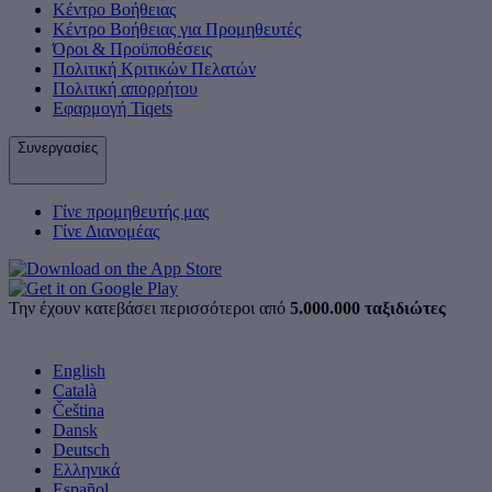
Κέντρο Βοήθειας
Κέντρο Βοήθειας για Προμηθευτές
Όροι & Προϋποθέσεις
Πολιτική Κριτικών Πελατών
Πολιτική απορρήτου
Εφαρμογή Tiqets
Συνεργασίες
Γίνε προμηθευτής μας
Γίνε Διανομέας
Την έχουν κατεβάσει περισσότεροι από
5.000.000 ταξιδιώτες
English
Català
Čeština
Dansk
Deutsch
Ελληνικά
Español