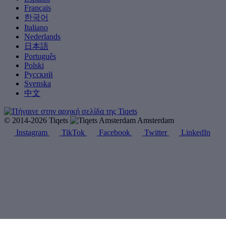
Français
한국어
Italiano
Nederlands
日本語
Português
Polski
Русский
Svenska
中文
© 2014-2026 Tiqets
Amsterdam
Instagram
TikTok
Facebook
Twitter
LinkedIn