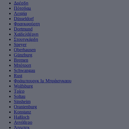
Δρέσδη
Πότσδαμ
Λειψία
Düsseldorf
Φρανκφούρτη
Dortmund
Χαϊδελβέργη
Στουτγκάρδη
Speyer
Oberhausen
Günzburg
Bremen
Μπότροπ
Schwangau
Rust
Φράιμπουργκ Ιμ Μπράισγκαου
Wolfsburg
Τρίερ
Soltau
Sinsheim
Oranienburg
Konstanz
Haßloch
Αννόβερο
Άινμπεκ