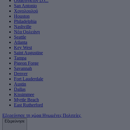
Ουάσινγκτον D.C.
San Antonio
Χονολουλού
Houston
Philadelphia
Nashville
Νέα Ορλεάνη
Seattle
Atlanta
Key West
Saint Augustine
Tampa
Pigeon Forge
Savannah
Denver
Fort Lauderdale
Austin
Dallas
Kissimmee
Myrtle Beach
East Rutherford
Εξερεύνησε τη χώρα Ηνωμένες Πολιτείες
Εξερεύνησε