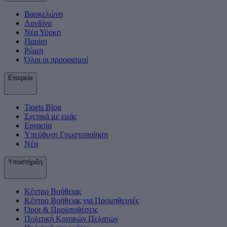
Βαρκελώνη
Λονδίνο
Νέα Υόρκη
Παρίσι
Ρώμη
Όλοι οι προορισμοί
Εταιρεία
Tiqets Βlog
Σχετικά με εμάς
Εργασία
Υπεύθυνη Γνωστοποίηση
Νέα
Υποστήριξη
Κέντρο Βοήθειας
Κέντρο Βοήθειας για Προμηθευτές
Όροι & Προϋποθέσεις
Πολιτική Κριτικών Πελατών