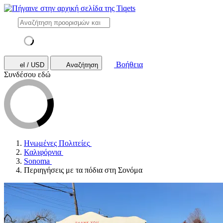
Βοήθεια
el / USD
Αναζήτηση
Συνδέσου εδώ
Ηνωμένες Πολιτείες
Καλιφόρνια
Sonoma
Περιηγήσεις με τα πόδια στη Σονόμα