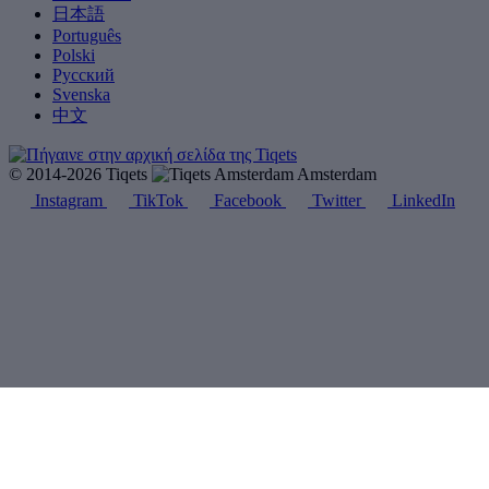
日本語
Português
Polski
Русский
Svenska
中文
© 2014-2026 Tiqets
Amsterdam
Instagram
TikTok
Facebook
Twitter
LinkedIn