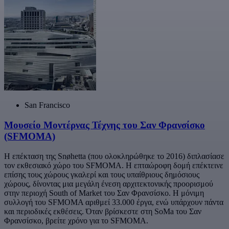
San Francisco
Μουσείο Μοντέρνας Τέχνης του Σαν Φρανσίσκο
(SFMOMA)
Η επέκταση της Snøhetta (που ολοκληρώθηκε το 2016) διπλασίασε
τον εκθεσιακό χώρο του SFMOMA. Η επταώροφη δομή επέκτεινε
επίσης τους χώρους γκαλερί και τους υπαίθριους δημόσιους
χώρους, δίνοντας μια μεγάλη ένεση αρχιτεκτονικής προορισμού
στην περιοχή South of Market του Σαν Φρανσίσκο. Η μόνιμη
συλλογή του SFMOMA αριθμεί 33.000 έργα, ενώ υπάρχουν πάντα
και περιοδικές εκθέσεις. Όταν βρίσκεστε στη SoMa του Σαν
Φρανσίσκο, βρείτε χρόνο για το SFMOMA.