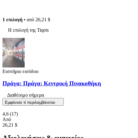
1 επιλογή
• από
26,21 $
Η επιλογή της Tiqets
Εισιτήριο εισόδου
Πράγα: Πράγα: Κεντρική Πινακοθήκη
Διαθέσιμο σήμερα
Εμφάνισε τί περιλαμβάνεται
4,6
(17)
Από
26,21 $