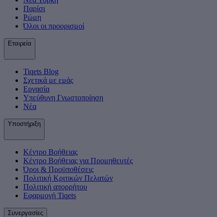
Παρίσι
Ρώμη
Όλοι οι προορισμοί
Εταιρεία
Tiqets Βlog
Σχετικά με εμάς
Εργασία
Υπεύθυνη Γνωστοποίηση
Νέα
Υποστήριξη
Κέντρο Βοήθειας
Κέντρο Βοήθειας για Προμηθευτές
Όροι & Προϋποθέσεις
Πολιτική Κριτικών Πελατών
Πολιτική απορρήτου
Εφαρμογή Tiqets
Συνεργασίες