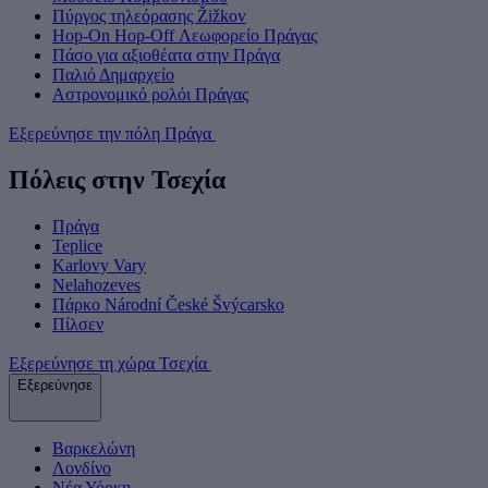
Πύργος τηλεόρασης Žižkov
Hop-On Hop-Off Λεωφορείο Πράγας
Πάσο για αξιοθέατα στην Πράγα
Παλιό Δημαρχείο
Αστρονομικό ρολόι Πράγας
Εξερεύνησε την πόλη Πράγα
Πόλεις στην Τσεχία
Πράγα
Teplice
Karlovy Vary
Nelahozeves
Πάρκο Národní České Švýcarsko
Πίλσεν
Εξερεύνησε τη χώρα Τσεχία
Εξερεύνησε
Βαρκελώνη
Λονδίνο
Νέα Υόρκη