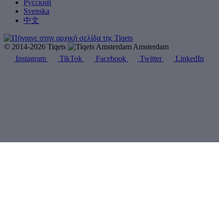
Русский
Svenska
中文
© 2014-2026 Tiqets
Amsterdam
Instagram
TikTok
Facebook
Twitter
LinkedIn