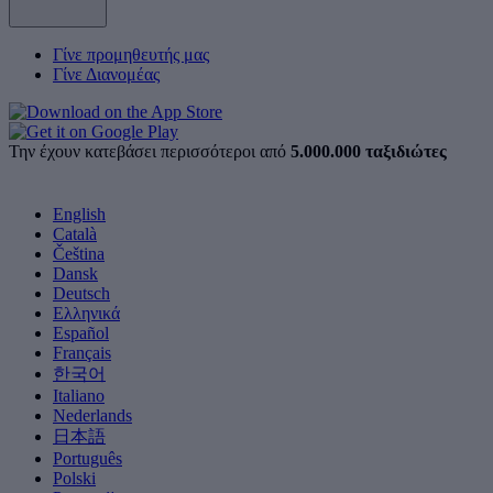
Γίνε προμηθευτής μας
Γίνε Διανομέας
Την έχουν κατεβάσει περισσότεροι από
5.000.000 ταξιδιώτες
English
Català
Čeština
Dansk
Deutsch
Ελληνικά
Español
Français
한국어
Italiano
Nederlands
日本語
Português
Polski