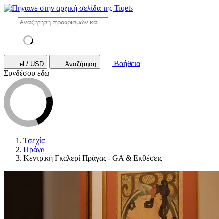
Βοήθεια
el / USD
Αναζήτηση
Συνδέσου εδώ
Τσεχία
Πράγα
Κεντρική Γκαλερί Πράγας - GA & Εκθέσεις